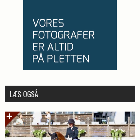
LÆS OGSÅ