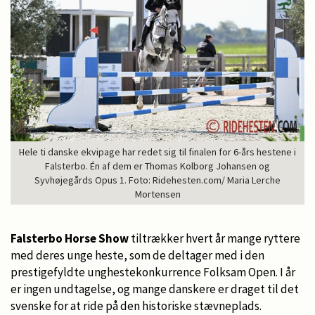
Hele ti danske ekvipage har redet sig til finalen for 6-års hestene i
Falsterbo. Én af dem er Thomas Kolborg Johansen og
Syvhøjegårds Opus 1. Foto: Ridehesten.com/ Maria Lerche
Mortensen
Falsterbo Horse Show
tiltrækker hvert år mange ryttere
med deres unge heste, som de deltager med i den
prestigefyldte unghestekonkurrence Folksam Open. I år
er ingen undtagelse, og mange danskere er draget til det
svenske for at ride på den historiske stævneplads.