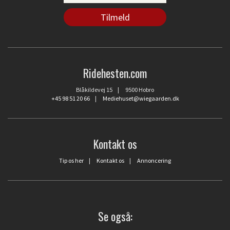
Ridehesten.com
Blåkildevej 15 | 9500 Hobro
+45 98 51 20 66
|
Mediehuset@wiegaarden.dk
Kontakt os
Tip os her
|
Kontakt os
|
Annoncering
Se også: