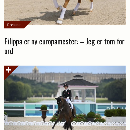
Dressur
Filippa er ny europamester: – Jeg er tom for
ord