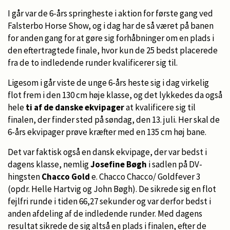
I går var de 6-års springheste i aktion for første gang ved
Falsterbo Horse Show, og i dag har de så været på banen
for anden gang for at gøre sig forhåbninger om en plads i
den eftertragtede finale, hvor kun de 25 bedst placerede
fra de to indledende runder kvalificerer sig til.
Ligesom i går viste de unge 6-års heste sig i dag virkelig
flot frem i den 130 cm høje klasse, og det lykkedes da også
hele
ti af de danske ekvipager
at kvalificere sig til
finalen, der finder sted på søndag, den 13. juli. Her skal de
6-års ekvipager prøve kræfter med en 135 cm høj bane.
Det var faktisk også en dansk ekvipage, der var bedst i
dagens klasse, nemlig
Josefine Bøgh
i sadlen på DV-
hingsten
Chacco Gold
e. Chacco Chacco/ Goldfever 3
(opdr. Helle Hartvig og John Bøgh). De sikrede sig en flot
fejlfri runde i tiden 66,27 sekunder og var derfor bedst i
anden afdeling af de indledende runder. Med dagens
resultat sikrede de sig altså en plads i finalen, efter de