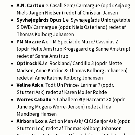
A.N. Carlton
e. Casall Sem/ Carmargue (opdr. Anja og
Niels Jørgen Nielsen) redet af Christian Jansen
Syvhøjegårds Opus 1
e. Syvhøjegårds Unforgetable
S DWB/ Carmargue (opdr. Niels Osterland) redet af
Thomas Kolborg Johansen
I'M Mozzie A
e. I M Special de Muze/ Cassnius Z
(opdr. Helle Amstrup Krogsgaard og Sanne Amstrup)
redet af Sanne Amstrup
Optirock KJ
e. Rockland/ Candillo 3 (opdr. Mette
Madsen, Anne Katrine & Thomas Kolborg Johansen)
redet af Anne Katrine Kolborg Johansen
Veline Ask
e. Todt Un Prince/ Larimar 7 (opdr.
Stutteri Ask) redet af Karen Møller Rohde
Worres Caballo
e. Caballero 80/ Baccarat XX (opdr.
June og Mogens Worre-Jensen) redet af Ida
Mundberg Hansen
Airborn Lox
e. Action Man Ask/ Ci Ci Senjor Ask (opdr.
Stutteri Lox) redet af Thomas Kolborg Johansen