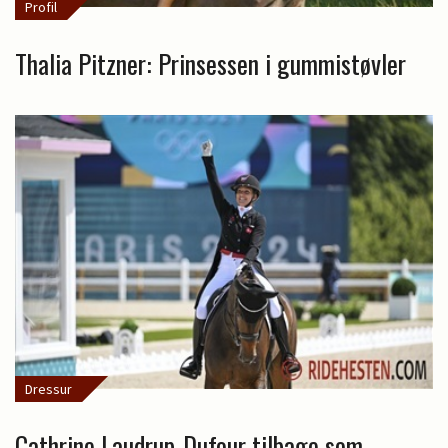
Profil
Thalia Pitzner: Prinsessen i gummistøvler
Dressur
Cathrine Laudrup-Dufour tilbage som