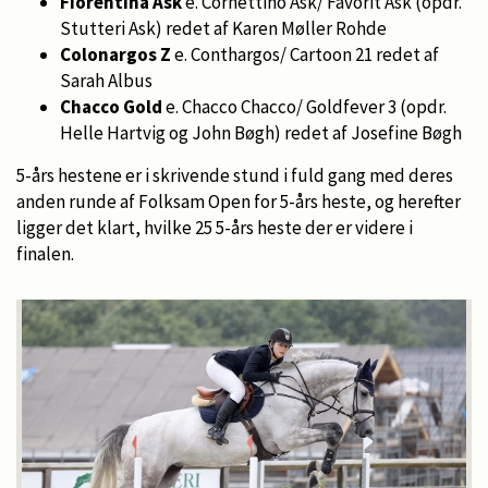
Fiorentina Ask
e. Cornettino Ask/ Favorit Ask (opdr.
Stutteri Ask) redet af Karen Møller Rohde
Colonargos Z
e. Conthargos/ Cartoon 21 redet af
Sarah Albus
Chacco Gold
e. Chacco Chacco/ Goldfever 3 (opdr.
Helle Hartvig og John Bøgh) redet af Josefine Bøgh
5-års hestene er i skrivende stund i fuld gang med deres
anden runde af Folksam Open for 5-års heste, og herefter
ligger det klart, hvilke 25 5-års heste der er videre i
finalen.