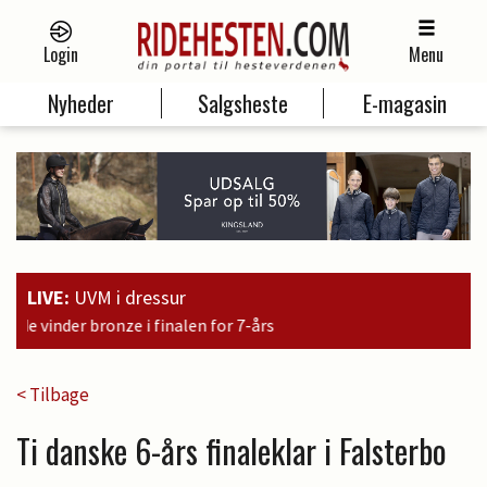
Login
Menu
Nyheder
Salgsheste
E-magasin
LIVE:
UVM i dressur
12
< Tilbage
Ti danske 6-års finaleklar i Falsterbo