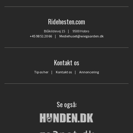
Ridehesten.com
Blåkildevej 15 | 9500 Hobro
+45 98 51 20 66
|
Mediehuset@wiegaarden.dk
Kontakt os
Tip os her
|
Kontakt os
|
Annoncering
Se også: