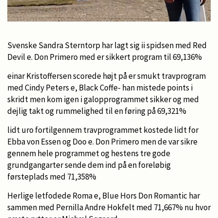
Svenske Sandra Sterntorp har lagt sig ii spidsen med Red
Devil e. Don Primero med er sikkert program til 69,136%
einar Kristoffersen scorede højt på er smukt travprogram
med Cindy Peters e, Black Coffe- han mistede points i
skridt men kom igen i galopprogrammet sikker og med
dejlig takt og rummelighed til en føring på 69,321%
lidt uro fortilgennem travprogrammet kostede lidt for
Ebba von Essen og Doo e. Don Primero men de var sikre
gennem hele programmet og hestens tre gode
grundgangarter sende dem ind på en foreløbig
førsteplads med 71,358%
Herlige letfodede Roma e, Blue Hors Don Romantic har
sammen med Pernilla Andre Hokfelt med 71,667% nu hvor