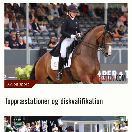
Avl og sport
Toppræstationer og diskvalifikation