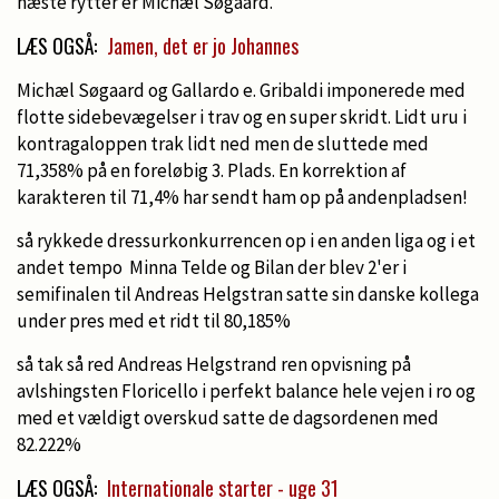
næste rytter er Michæl Søgaard.
LÆS OGSÅ:
Jamen, det er jo Johannes
Michæl Søgaard og Gallardo e. Gribaldi imponerede med
flotte sidebevægelser i trav og en super skridt. Lidt uru i
kontragaloppen trak lidt ned men de sluttede med
71,358% på en foreløbig 3. Plads. En korrektion af
karakteren til 71,4% har sendt ham op på andenpladsen!
så rykkede dressurkonkurrencen op i en anden liga og i et
andet tempo Minna Telde og Bilan der blev 2'er i
semifinalen til Andreas Helgstran satte sin danske kollega
under pres med et ridt til 80,185%
så tak så red Andreas Helgstrand ren opvisning på
avlshingsten Floricello i perfekt balance hele vejen i ro og
med et vældigt overskud satte de dagsordenen med
82.222%
LÆS OGSÅ:
Internationale starter - uge 31