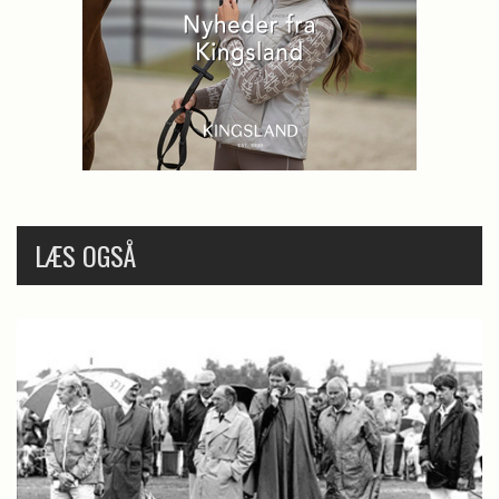
LÆS OGSÅ