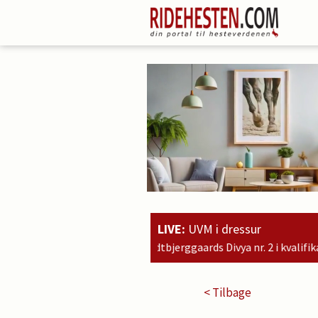
LIVE:
UVM i dressur
andtbjerggaards Divya nr. 2 i kvalifikationsklassen for 7-års heste
< Tilbage