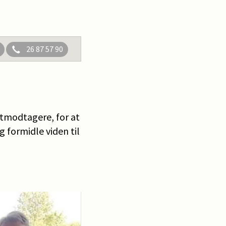
26 87 57 90
atmodtagere, for at
g formidle viden til