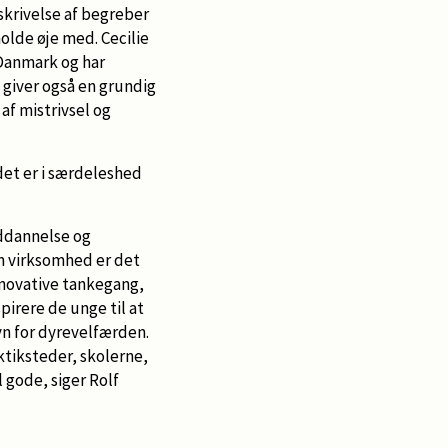
skrivelse af begreber
olde øje med. Cecilie
 Danmark og har
 giver også en grundig
af mistrivsel og
det er i særdeleshed
ddannelse og
m virksomhed er det
nnovative tankegang,
pirere de unge til at
vn for dyrevelfærden.
tiksteder, skolerne,
 gode, siger Rolf