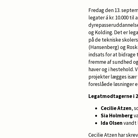
Fredag den 13. septem
legater á kr. 10.000 til
dyrepasseruddannelser
og Kolding. Det er le
på de tekniske skoler
(Hansenberg) og Roskil
indsats for at bidrage 
fremme af sundhed og t
haver og i hestehold.
projekter lægges især 
foreslåede løsninger e
Legatmodtagerne i 2
Cecilie Atzen
, 
Sia Holmberg
va
Ida Olsen
vandt 
Cecilie Atzen har skre