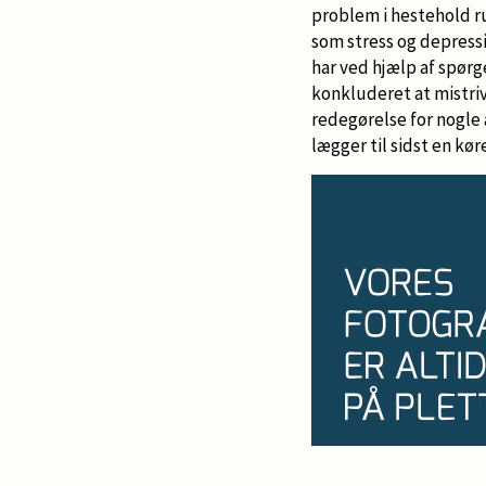
problem i hestehold ru
som stress og depress
har ved hjælp af spør
konkluderet at mistriv
redegørelse for nogle 
lægger til sidst en kør