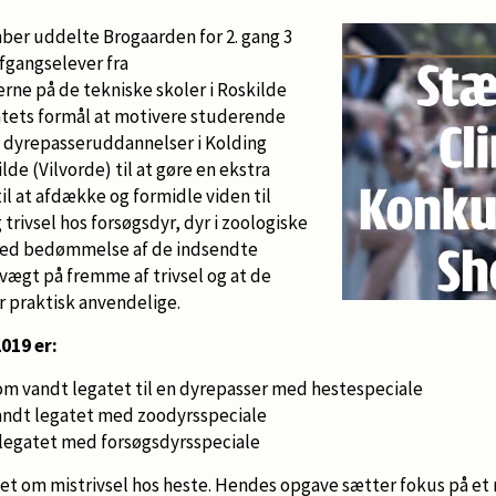
ber uddelte Brogaarden for 2. gang 3
 afgangselever fra
ne på de tekniske skoler i Roskilde
gatets formål at motivere studerende
s dyrepasseruddannelser i Kolding
de (Vilvorde) til at gøre en ekstra
til at afdække og formidle viden til
rivsel hos forsøgsdyr, dyr i zoologiske
 Ved bedømmelse af de indsendte
vægt på fremme af trivsel og at de
r praktisk anvendelige.
019 er:
som vandt legatet til en dyrepasser med hestespeciale
ndt legatet med zoodyrsspeciale
legatet med forsøgsdyrsspeciale
vet om mistrivsel hos heste. Hendes opgave sætter fokus på et