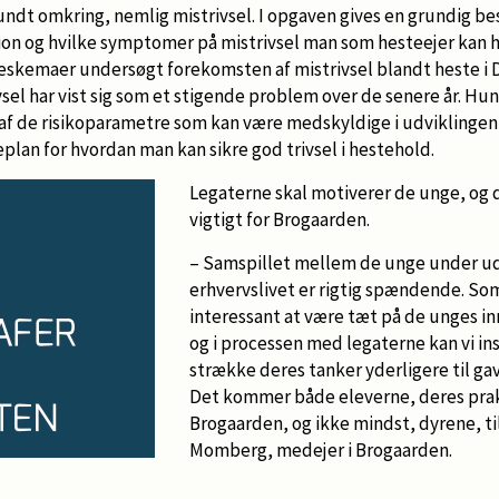
ndt omkring, nemlig mistrivsel. I opgaven gives en grundig be
ion og hvilke symptomer på mistrivsel man som hesteejer kan h
geskemaer undersøgt forekomsten af mistrivsel blandt heste i
sel har vist sig som et stigende problem over de senere år. Hun
af de risikoparametre som kan være medskyldige i udviklingen 
eplan for hvordan man kan sikre god trivsel i hestehold.
Legaterne skal motiverer de unge, og 
vigtigt for Brogaarden.
– Samspillet mellem de unge under u
erhvervslivet er rigtig spændende. So
interessant at være tæt på de unges i
og i processen med legaterne kan vi ins
strække deres tanker yderligere til ga
Det kommer både eleverne, deres prak
Brogaarden, og ikke mindst, dyrene, til
Momberg, medejer i Brogaarden.