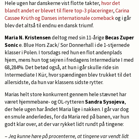
Hele ugen har danskerne vist flotte takter,
hvor det
blandt andet er blevet til flere top-3 placeringer
,
Carina
Cassøe Krüth og Danses internationale comeback
og i går
blev det altså til endnu en dansk triumf.
Maria N. Kristensen
deltog med sin 11-årige
Becas Zuper
Sonic
e. Blue Hors Zack/ Sor Donnerhall i de 1-stjernede
klasser i Polen. I torsdags red hun en flot andenplads
hjem, mens hun tog sejren i fredagens Intermediate I med
68,284%. Det betød også, at hun i går skulle ride sin
Intermediate I Kür, hvor spændingen blev trukket til det
allersidste, da hun var klassens sidste rytter.
Marias helt store konkurrent gennem hele stævnet har
været hjemmebane- og OL-rytteren
Sandra Sysojeva
,
der hele ugen har åndet Maria lige i nakken. I går var dog
en smule anderledes, for da Maria red på banen, var hun
godt klar over, at der var rykket lidt rundt på tingene:
–
Jeg kunne høre på procenterne, at tingene var vendt lidt