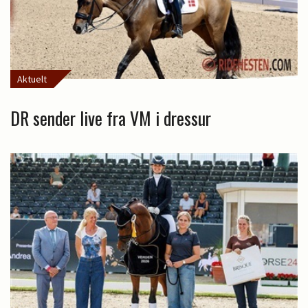
Aktuelt
DR sender live fra VM i dressur