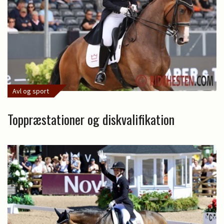
Avl og sport
Toppræstationer og diskvalifikation