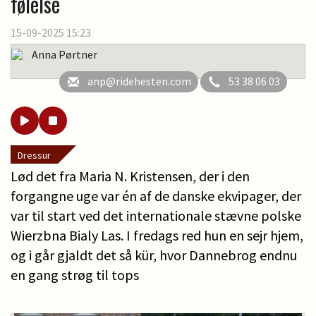
følelse
15-09-2025 15:23
Anna Pørtner
anp@ridehesten.com
53 38 06 03
Dressur
Lød det fra Maria N. Kristensen, der i den
forgangne uge var én af de danske ekvipager, der
var til start ved det internationale stævne polske
Wierzbna Bialy Las. I fredags red hun en sejr hjem,
og i går gjaldt det så kür, hvor Dannebrog endnu
en gang strøg til tops