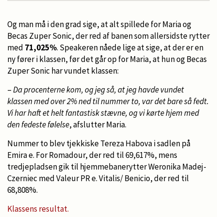
Og man må i den grad sige, at alt spillede for Maria og
Becas Zuper Sonic, der red af banen som allersidste rytter
med
71,025%
. Speakeren nåede lige at sige, at der er en
ny fører i klassen, før det går op for Maria, at hun og Becas
Zuper Sonic har vundet klassen:
–
Da procenterne kom, og jeg så, at jeg havde vundet
klassen med over 2% ned til nummer to, var det bare så fedt.
Vi har haft et helt fantastisk stævne, og vi kørte hjem med
den fedeste følelse
, afslutter Maria.
Nummer to blev tjekkiske Tereza Habova i sadlen på
Emira e. For Romadour, der red til 69,617%, mens
tredjepladsen gik til hjemmebanerytter Weronika Madej-
Czerniec med Valeur PR e. Vitalis/ Benicio, der red til
68,808%.
Klassens resultat.