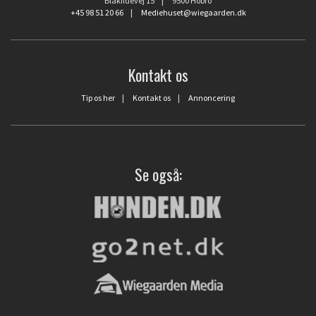
Blåkildevej 15 | 9500 Hobro
+45 98 51 20 66
|
Mediehuset@wiegaarden.dk
Kontakt os
Tip os her
|
Kontakt os
|
Annoncering
Se også: