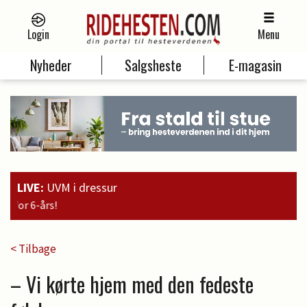
Login
Menu
Nyheder
Salgsheste
E-magasin
LIVE:
UVM i dressur
19:00
Guld til Faustino G. og søl
< Tilbage
– Vi kørte hjem med den fedeste