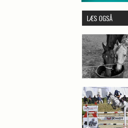
LÆS OGSÅ