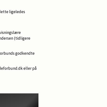
dette ligeledes
rvisningslære
ndersen (tidligere
e Forbunds godkendte
deforbund.dk eller på