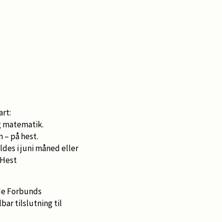
rt:
og matematik.
 – på hest.
des i juni måned eller
 Hest
ide Forbunds
ar tilslutning til