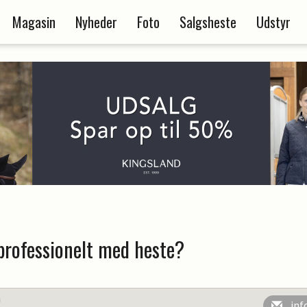
Magasin
Nyheder
Foto
Salgsheste
Udstyr
 professionelt med heste?
n
inf