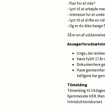
- flair for at ride?
- lyst til at arbejde 
- interesse for at un
- lyst til at drifte en r
- Og er du ikke bange f
Så er en af uddannelse
Ansøgerforudsætni
Unge, der ønsker
Være fyldt 17 år 
Dokumentere genn
Have gennemført 
tidligere har g
Tilmelding
Tilmelding til 14 dag
hjemmeside HER. Man e
Introduktionskurset.