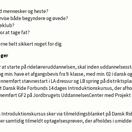
med mennesker og heste?
dervise både begyndere og øvede?
ideklub?
or at tage fat?
rne helt sikkert noget for dig.
nger
 at starte på ridelæreruddannelsen, skal inden uddannelsessta
og min. have et afgangsbevis fra 9. klasse, med min. 02 i dansk 
emført stævnestart i LA dressur og LB spring på distriktsplan
Dansk Ride Forbunds 14 dages Introduktionskursus, der afhol
ennemført GF2 på Jordbrugets UddannelsesCenter med Projekt
es Introduktionskursus sker via tilmeldingsblanket på Dansk R
r samtidig tilmeldt optagelsesprøven, der afholdes i umiddelb