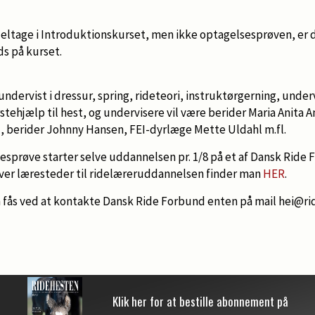
deltage i Introduktionskurset, men ikke optagelsesprøven, er 
ds på kurset.
 undervist i dressur, spring, rideteori, instruktørgerning, unde
tehjælp til hest, og undervisere vil være berider Maria Anita A
), berider Johnny Hansen, FEI-dyrlæge Mette Uldahl m.fl.
sesprøve starter selve uddannelsen pr. 1/8 på et af Dansk Rid
over læresteder til ridelæreruddannelsen finder man
HER
.
n fås ved at kontakte Dansk Ride Forbund enten på mail hei@ri
Klik her for at bestille abonnement på