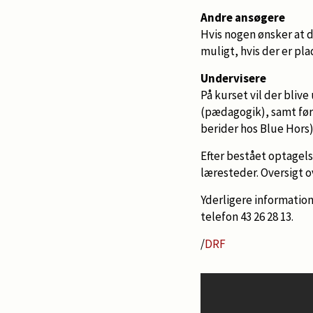
Andre ansøgere
Hvis nogen ønsker at 
muligt, hvis der er pla
Undervisere
På kurset vil der blive
(pædagogik), samt førs
berider hos Blue Hors
Efter bestået optagel
læresteder. Oversigt 
Yderligere informatio
telefon 43 26 28 13.
/
DRF