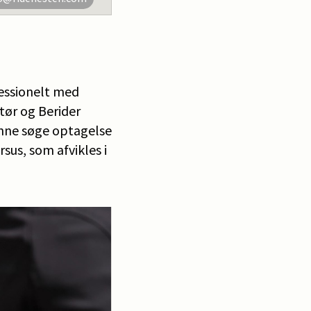
essionelt med
tør og Berider
unne søge optagelse
us, som afvikles i