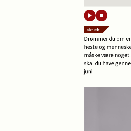
Aktuelt
Drømmer du om en f
heste og mennesker
måske være noget f
skal du have genne
juni