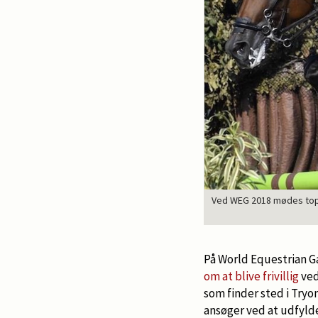
Ved WEG 2018 mødes toppe
På World Equestrian 
om at blive frivillig
ved
som finder sted i Tryo
ansøger ved at udfyld