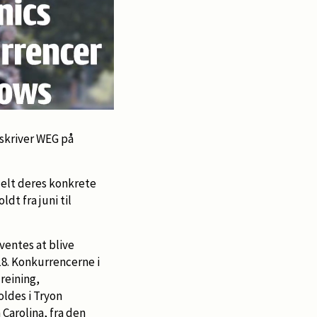
, skriver WEG på
ildelt deres konkrete
ldt fra juni til
ventes at blive
8. Konkurrencerne i
 reining,
oldes i Tryon
Carolina, fra den