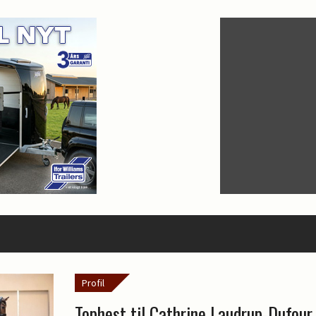
Profil
Tophest til Cathrine Laudrup-Dufour