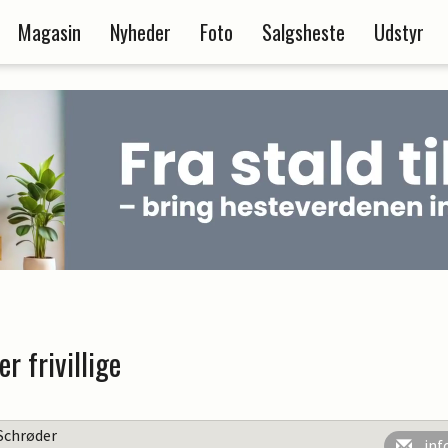
Magasin
Nyheder
Foto
Salgsheste
Udstyr
r frivillige
Schrøder
inf