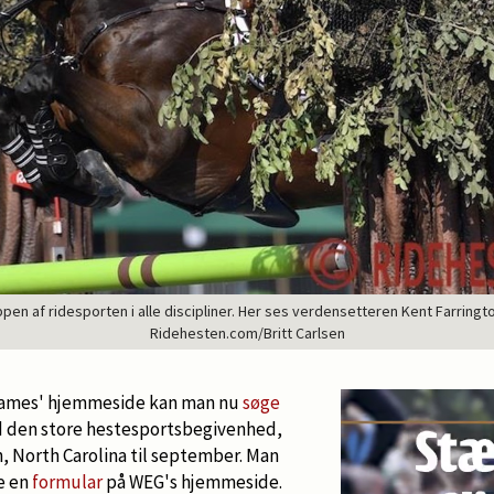
n af ridesporten i alle discipliner. Her ses verdensetteren Kent Farrington
Ridehesten.com/Britt Carlsen
Games' hjemmeside kan man nu
søge
 den store hestesportsbegivenhed,
n, North Carolina til september. Man
e en
formular
på WEG's hjemmeside.