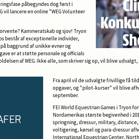
ringsfase påbegyndes dog først i
 vil lancere en online "WEG Volunteer
g forvente? Kammeratskab og sjov! Tryon
ps består af exceptionelle individer,
 på baggrund af unikke evner og
ave er at støtte personale og officials
ldelsen af WEG. Ikke alle, som skriver sig op, vil blive udvalgt
Fra april vil de udvalgte frivillige få t
opgaver, og "pilot-kurser" vil blive afho
september.
FEI World Equestrian Games i Tryon for
Nordamerikas største begivenhed i 201
springning, dressur, military, distance,
voltigering, kørsel og para-dressur afh
International Equestrian Center, North 