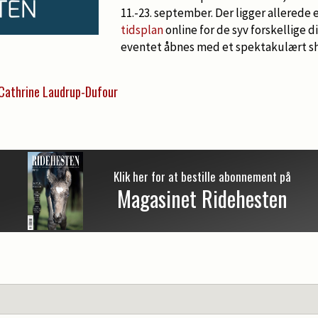
11.-23. september. Der ligger allerede
tidsplan
online for de syv forskellige di
eventet åbnes med et spektakulært sh
 Cathrine Laudrup-Dufour
Klik her for at bestille abonnement på
Magasinet Ridehesten