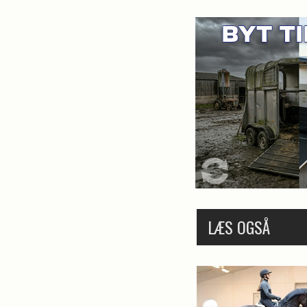
LÆS OGSÅ