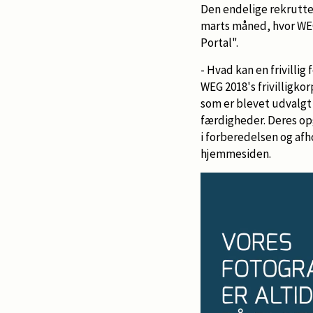
Den endelige rekrutte
marts måned, hvor WEG
Portal".
- Hvad kan en frivilli
WEG 2018's frivilligkor
som er blevet udvalgt
færdigheder. Deres opg
i forberedelsen og afho
hjemmesiden.