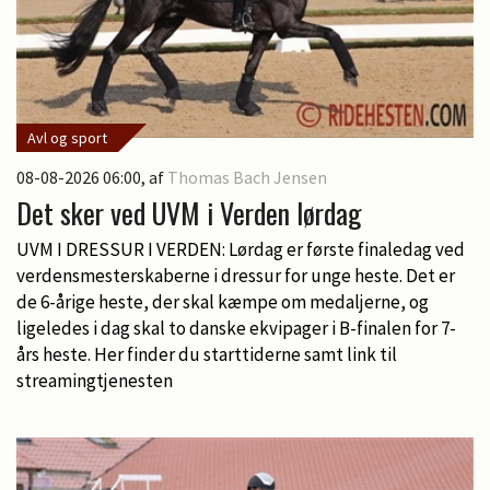
Avl og sport
08-08-2026 06:00
, af
Thomas Bach Jensen
Det sker ved UVM i Verden lørdag
UVM I DRESSUR I VERDEN: Lørdag er første finaledag ved
verdensmesterskaberne i dressur for unge heste. Det er
de 6-årige heste, der skal kæmpe om medaljerne, og
ligeledes i dag skal to danske ekvipager i B-finalen for 7-
års heste. Her finder du starttiderne samt link til
streamingtjenesten