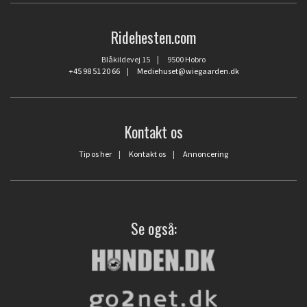
Ridehesten.com
Blåkildevej 15 | 9500 Hobro
+45 98 51 20 66
|
Mediehuset@wiegaarden.dk
Kontakt os
Tip os her
|
Kontakt os
|
Annoncering
Se også: