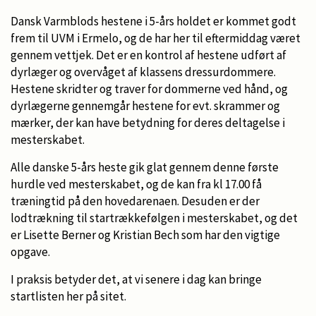
Dansk Varmblods hestene i 5-års holdet er kommet godt
frem til UVM i Ermelo, og de har her til eftermiddag været
gennem vettjek. Det er en kontrol af hestene udført af
dyrlæger og overvåget af klassens dressurdommere.
Hestene skridter og traver for dommerne ved hånd, og
dyrlægerne gennemgår hestene for evt. skrammer og
mærker, der kan have betydning for deres deltagelse i
mesterskabet.
Alle danske 5-års heste gik glat gennem denne første
hurdle ved mesterskabet, og de kan fra kl 17.00 få
træningtid på den hovedarenaen. Desuden er der
lodtrækning til startrækkefølgen i mesterskabet, og det
er Lisette Berner og Kristian Bech som har den vigtige
opgave.
I praksis betyder det, at vi senere i dag kan bringe
startlisten her på sitet.