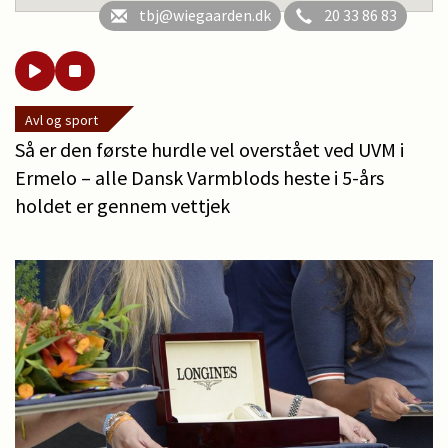
tbj@wiegaarden.dk
20 33 86 83
Avl og sport
Så er den første hurdle vel overstået ved UVM i
Ermelo – alle Dansk Varmblods heste i 5-års
holdet er gennem vettjek