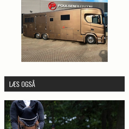
LÆS OGSÅ