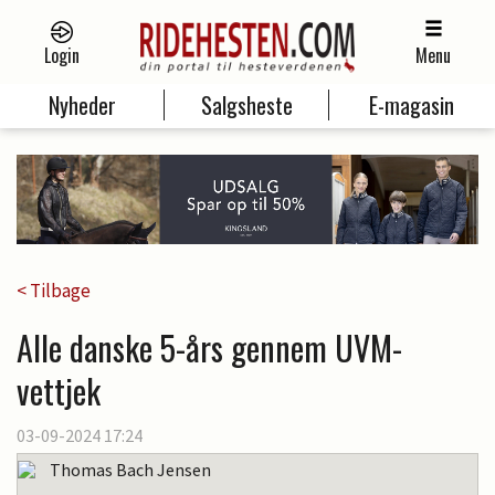
Login
Menu
Nyheder
Salgsheste
E-magasin
< Tilbage
Alle danske 5-års gennem UVM-
vettjek
03-09-2024 17:24
Thomas Bach Jensen