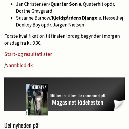
Jan Christensen/
Quarter Son
e. Quaterhit opdr.
Dorthe Gravgaard
Susanne Barnow/
Kjeldgårdens Django
e. Hesselhøj
Donkey Boy opdr. Jørgen Nielsen
Første kvalifikation til finalen lørdag begynder i morgen
onsdag fra kl. 9.30.
Start- og resultatlister
.
/
Varmblod.dk
.
Klik her for at bestille abonnement på
Magasinet Ridehesten
Del nyheden på: