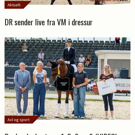
Aktuelt
DR sender live fra VM i dressur
Avl og sport