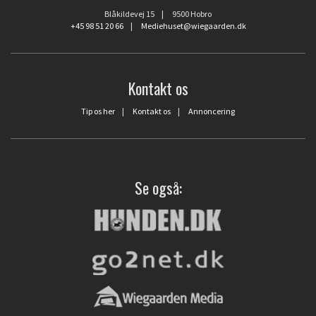
Blåkildevej 15 | 9500 Hobro
+45 98 51 20 66
|
Mediehuset@wiegaarden.dk
Kontakt os
Tip os her
|
Kontakt os
|
Annoncering
Se også: