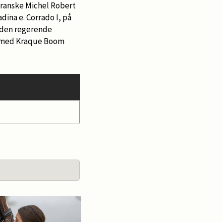
v franske Michel Robert
dina e. Corrado I, på
s den regerende
en med Kraque Boom