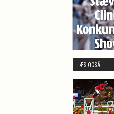
LÆS OGSÅ