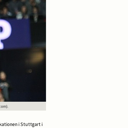
com).
kationen i Stuttgart i