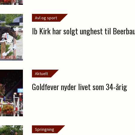
Avl og sport
Ib Kirk har solgt unghest til Beerb
Aktuelt
Goldfever nyder livet som 34-årig
Springning