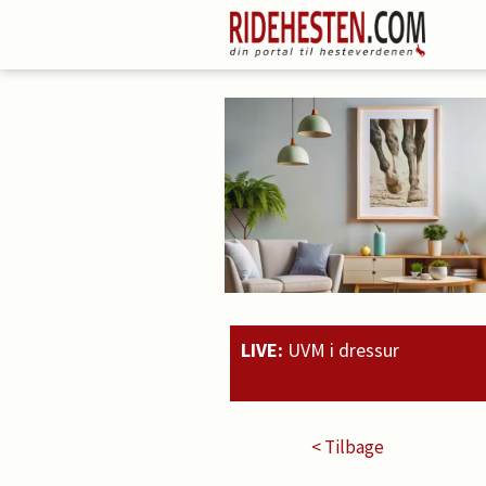
LIVE:
UVM i dressur
20:51
Rahmoz Langh
< Tilbage