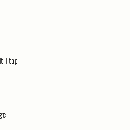
t i top
ge