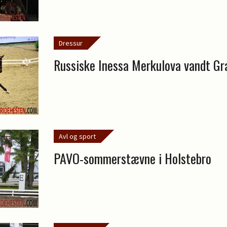
Dressur
Russiske Inessa Merkulova vandt Gr
Avl og sport
PAVO-sommerstævne i Holstebro