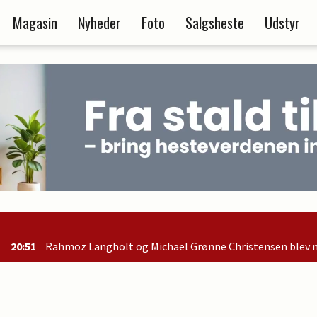
Magasin
Nyheder
Foto
Salgsheste
Udstyr
olt og Michael Grønne Christensen blev nr. 2 i B-finalen og er de