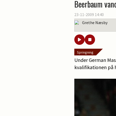
Beerbaum vand
23-11-2009 14:40
Grethe Næsby
Springning
Under German Mast
kvalifikationen på