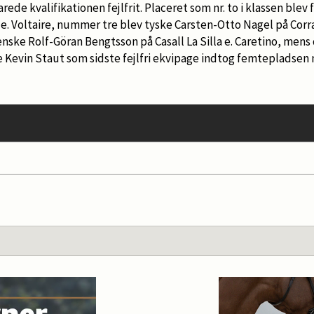
arede kvalifikationen fejlfrit. Placeret som nr. to i klassen ble
e. Voltaire, nummer tre blev tyske Carsten-Otto Nagel på Corra
nske Rolf-Göran Bengtsson på Casall La Silla e. Caretino, men
 Kevin Staut som sidste fejlfri ekvipage indtog femteplads