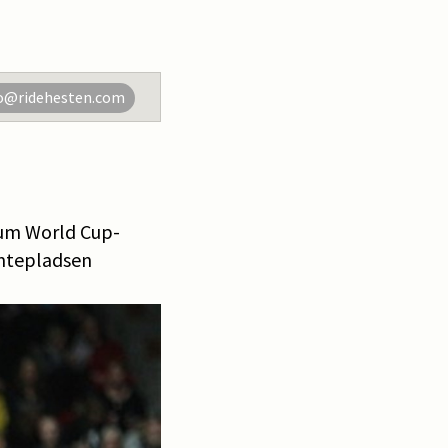
o@ridehesten.com
aum World Cup-
emtepladsen