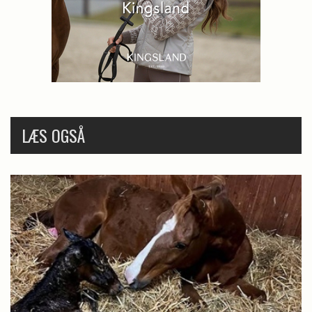
LÆS OGSÅ