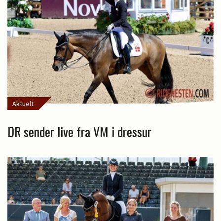
Aktuelt
DR sender live fra VM i dressur