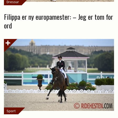
Dressur
Filippa er ny europamester: – Jeg er tom for
ord
Sport