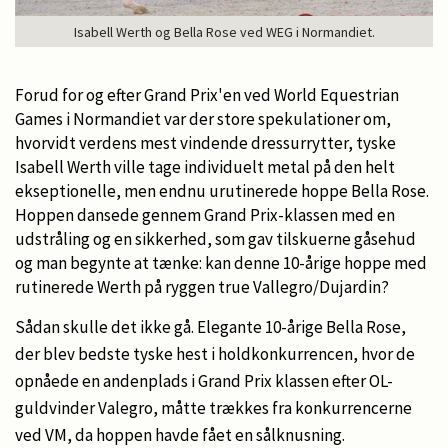
Isabell Werth og Bella Rose ved WEG i Normandiet.
Forud for og efter Grand Prix'en ved World Equestrian
Games i Normandiet var der store spekulationer om,
hvorvidt verdens mest vindende dressurrytter, tyske
Isabell Werth ville tage individuelt metal på den helt
ekseptionelle, men endnu urutinerede hoppe Bella Rose.
Hoppen dansede gennem Grand Prix-klassen med en
udstråling og en sikkerhed, som gav tilskuerne gåsehud
og man begynte at tænke: kan denne 10-årige hoppe med
rutinerede Werth på ryggen true Vallegro/Dujardin?
Sådan skulle det ikke gå. E
legante 10-årige Bella Rose,
der blev bedste tyske hest i holdkonkurrencen, hvor de
opnåede en andenplads i Grand Prix klassen efter OL-
guldvinder Valegro, måtte trækkes fra konkurrencerne
ved VM, da hoppen havde fået en sålknusning.