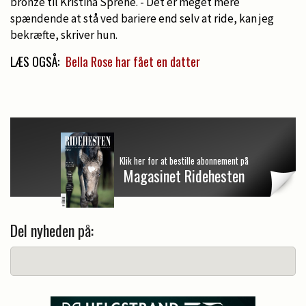
bronze til Kristina Sprehe. - Det er meget mere
spændende at stå ved bariere end selv at ride, kan jeg
bekræfte, skriver hun.
LÆS OGSÅ:
Bella Rose har fået en datter
Klik her for at bestille abonnement på
Magasinet Ridehesten
Del nyheden på: