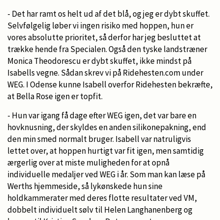
- Det har ramt os helt ud af det blå, og jeg er dybt skuffet.
Selvfølgelig løber vi ingen risiko med hoppen, hun er
vores absolutte prioritet, så derfor har jeg besluttet at
trække hende fra Specialen. Også den tyske landstræner
Monica Theodorescu er dybt skuffet, ikke mindst på
Isabells vegne. Sådan skrev vi på Ridehesten.com under
WEG. I Odense kunne Isabell overfor Ridehesten bekræfte,
at Bella Rose igen er topfit.
- Hun var igang få dage efter WEG igen, det var bare en
hovknusning, der skyldes en anden silikonepakning, end
den min smed normalt bruger. Isabell var natruligvis
lettet over, at hoppen hurtigt var fit igen, men samtidig
ærgerlig over at miste muligheden for at opnå
individuelle medaljer ved WEG i år. Som man kan læse på
Werths hjemmeside, så lykønskede hun sine
holdkammerater med deres flotte resultater ved VM,
dobbelt individuelt sølv til Helen Langhanenberg og