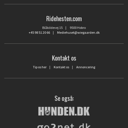
Ridehesten.com
Blåkildevej 15 | 9500 Hobro
+45 98 51 20 66
|
Mediehuset@wiegaarden.dk
Kontakt os
Tip os her
|
Kontakt os
|
Annoncering
Se også: