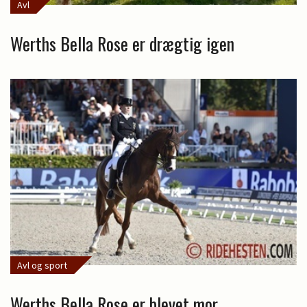
Avl
Werths Bella Rose er drægtig igen
Avl og sport
Werths Bella Rose er blevet mor