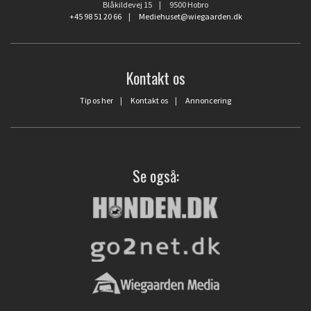
Blåkildevej 15 | 9500 Hobro
+45 98 51 20 66
|
Mediehuset@wiegaarden.dk
Kontakt os
Tip os her
|
Kontakt os
|
Annoncering
Se også: