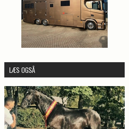
LÆS OGSÅ