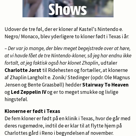
Udover de tre føl, der er kloner af Kastel's Nintendo e.
Negro/ Monaco, blev yderligere to kloner født i Texas i år:
– Der var jo mange, der blev meget begejstrede over at høre,
at vi havde fået de tre Nintendo-kloner, så jeg har endnu ikke
fortalt, at jeg faktisk også har klonet Zhaplin
, udtaler
Charlotte Jorst
til Ridehesten og fortæller, at klonerne
af Zhaplin Langholt e. Zonik/ Stedinger (opdr. Ole Magnus
Jensen og Bente Graasbøll) hedder
Stairway To Heaven
og
Led Zeppelin IV
og er to meget smukke og livlige
hingsteføl.
Klonerne er født i Texas
De fem kloner er født på en klinik i Texas, hvor de går med
deres rugemødre, indtil de er klar til at flytte hjem på
Charlottes gård i Reno i begyndelsen af november.