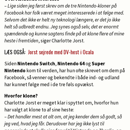
– Lige siden jeg først skrev om de tre Nintendo-kloner på
Facebook har folk været meget interesserede i at følge med.
Selvom det ikke er helt ny teknologi længere, er det jo ikke
helt så udbredt endnu. Jeg synes også selv, det er enormt
spændende og kunne sagtens finde på at klone flere af mine
heste i fremtiden
, siger Charlotte Jorst.
LÆS OGSÅ:
Jorst sejrede med DV-hest i Ocala
Siden
Nintendo Switch
,
Nintendo 64
og
Super
Nintendo
kom til verden, har hun ofte skrevet om dem på
Facebook, så venner og bekendte i både ind- og udland
har kunnet følge med i de tre føls opvækst.
Hvorfor klone?
Charlotte Jorst er meget klar i spyttet om, hvorfor hun
har valgt at klone to af sine heste:
– Det handler mest at alt om, at jeg kender dem så godt, så
jeg ved, hvad jeg får. Derudover har jeg ikke lyst til