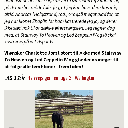
nogensinde at skulle sige farvel til Nintendo og Zhaplin, og
på denne her måde føler jeg, at jeg kan have dem hos mig
altid. Andreas [Helgstrand, red.] er også meget glad for, at
jeg har klonet Zhaplin for ham kastrerede jeg jo, og der er
ikke sæd nok til at dække efterspørgslen. Jeg regner dog
med, at Stairway To Heaven og Led Zeppelin IV også skal
kastreres på et tidspunkt.
Vi ønsker Charlotte Jorst stort tillykke med Stairway
To Heaven og Led Zeppelin IV og glæder os meget til
at følge alle fem kloner i fremtiden!
LÆS OGSÅ:
Halvvejs gennem uge 3 i Wellington