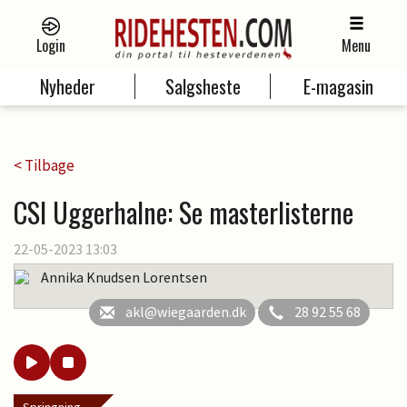
Login
Menu
Nyheder
Salgsheste
E-magasin
< Tilbage
CSI Uggerhalne: Se masterlisterne
22-05-2023 13:03
Annika Knudsen Lorentsen
akl@wiegaarden.dk
28 92 55 68