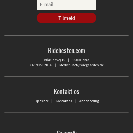
Ridehesten.com
Blåkildevej 15 | 9500 Hobro
+45 98 51 20 66
|
Mediehuset@wiegaarden.dk
Kontakt os
Tip os her
|
Kontakt os
|
Annoncering
Se også: