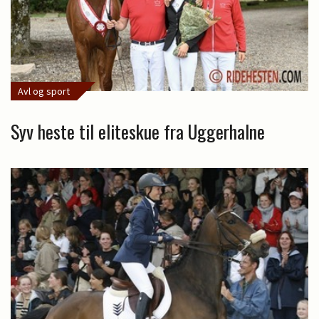
Avl og sport
Syv heste til eliteskue fra Uggerhalne