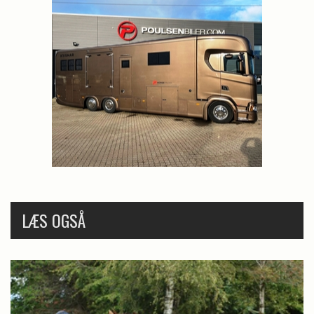
LÆS OGSÅ