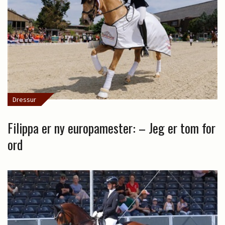
Dressur
Filippa er ny europamester: – Jeg er tom for
ord