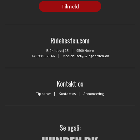
Ridehesten.com
Blåkildevej 15 | 9500 Hobro
+45 98 51 20 66
|
Mediehuset@wiegaarden.dk
Kontakt os
Tip os her
|
Kontakt os
|
Annoncering
Se også: