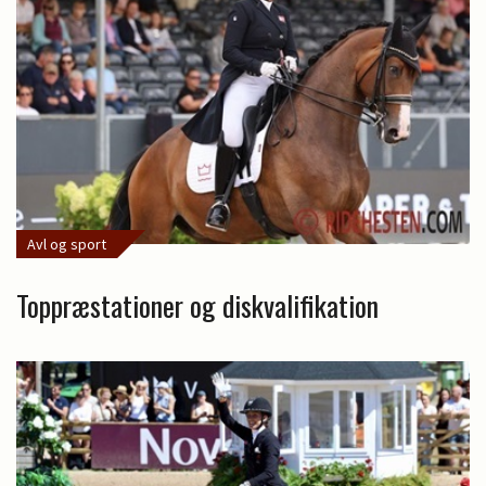
Avl og sport
Toppræstationer og diskvalifikation