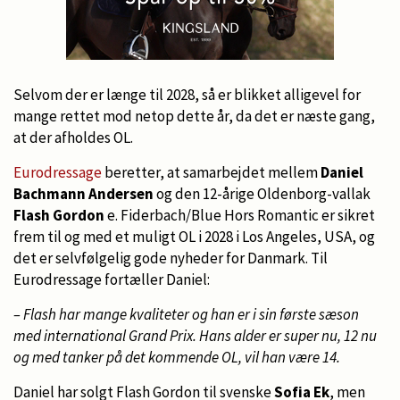
Selvom der er længe til 2028, så er blikket alligevel for
mange rettet mod netop dette år, da det er næste gang,
at der afholdes OL.
Eurodressage
beretter, at samarbejdet mellem
Daniel
Bachmann Andersen
og den 12-årige Oldenborg-vallak
Flash Gordon
e. Fiderbach/Blue Hors Romantic er sikret
frem til og med et muligt OL i 2028 i Los Angeles, USA, og
det er selvfølgelig gode nyheder for Danmark. Til
Eurodressage fortæller Daniel:
– Flash har mange kvaliteter og han er i sin første sæson
med international Grand Prix. Hans alder er super nu, 12 nu
og med tanker på det kommende OL, vil han være 14.
Daniel har solgt Flash Gordon til svenske
Sofia Ek
, men