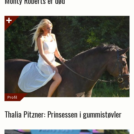
Monty Roberts er død
Profil
Thalia Pitzner: Prinsessen i gummistøvler