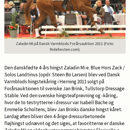
Zaladin MI på Dansk Varmblods Forårsauktion 2011 (Foto:
Ridehesten.com).
Den danskfødte 4-års hingst Zaladin Mi e. Blue Hors Zack /
Solos Landtinus (opdr. Steen Bo Larsen) blev ved Dansk
Varmblods hingstekåring i Herning 2011 solgt på
Forårsauktionen til svenske Jan Brink, Tullstorp Dressage
Stable. Ved den svenske hingsteafprøvning og -kåring,
hvor de to testrytterne i dressur var Isabell Bache og
Emmelie Scholtens, blev Jan Brinks danske hingst kåret.
Lørdag aften bliver den 4-årige dressurbetonede
fløjhingst udnævnt og det siges, at favoritterne er danske