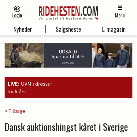
Login
Menu
Nyheder
Salgsheste
E-magasin
LIVE:
UVM i dressur
19:00
Guld til Faustino G. 
< Tilbage
Dansk auktionshingst kåret i Sverige