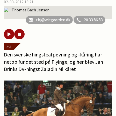
02-03-2012 13:21
Thomas Bach Jensen
tbj@wiegaarden.dk
20 33 86 83
Avl
Den svenske hingsteafpøvning og -kåring har
netop fundet sted på Flyinge, og her blev Jan
Brinks DV-hingst Zaladin Mi kåret