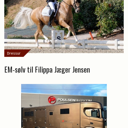
Dressur
EM-sølv til Filippa Jæger Jensen