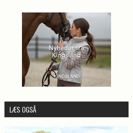
LÆS OGSÅ