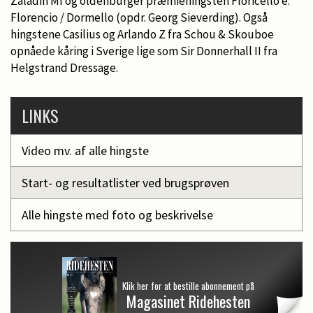
Zaladin MI og oldenburger præmiehingsten Floricello e.
Florencio / Dormello (opdr. Georg Sieverding). Også
hingstene Casilius og Arlando Z fra Schou & Skouboe
opnåede kåring i Sverige lige som Sir Donnerhall II fra
Helgstrand Dressage.
LINKS
Video mv. af alle hingste
Start- og resultatlister ved brugsprøven
Alle hingste med foto og beskrivelse
Klik her for at bestille abonnement på
Magasinet Ridehesten