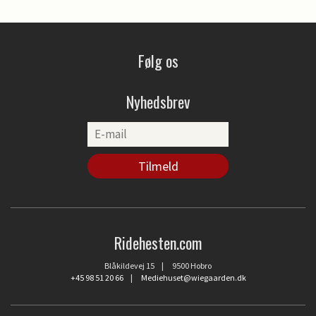
Følg os
Nyhedsbrev
Ridehesten.com
Blåkildevej 15 | 9500 Hobro
+45 98 51 20 66
|
Mediehuset@wiegaarden.dk