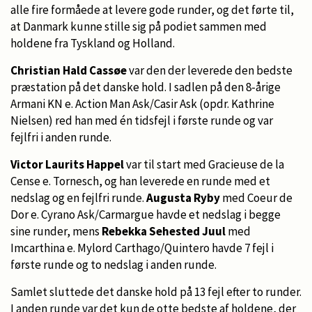
alle fire formåede at levere gode runder, og det førte til,
at Danmark kunne stille sig på podiet sammen med
holdene fra Tyskland og Holland.
Christian Hald Cassøe
var den der leverede den bedste
præstation på det danske hold. I sadlen på den 8-årige
Armani KN e. Action Man Ask/Casir Ask (opdr. Kathrine
Nielsen) red han med én tidsfejl i første runde og var
fejlfri i anden runde.
Victor Laurits Happel
var til start med Gracieuse de la
Cense e. Tornesch, og han leverede en runde med et
nedslag og en fejlfri runde.
Augusta Ryby
med Coeur de
Dor e. Cyrano Ask/Carmargue havde et nedslag i begge
sine runder, mens
Rebekka Sehested Juul
med
Imcarthina e. Mylord Carthago/Quintero havde 7 fejl i
første runde og to nedslag i anden runde.
Samlet sluttede det danske hold på 13 fejl efter to runder.
I anden runde var det kun de otte bedste af holdene, der