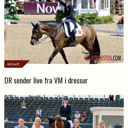
Aktuelt
DR sender live fra VM i dressur