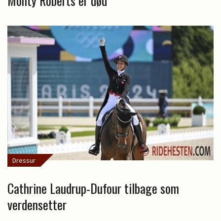
Monty Roberts er død
Dressur
Cathrine Laudrup-Dufour tilbage som
verdensetter