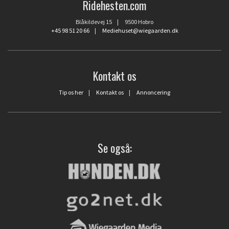
Ridehesten.com
Blåkildevej 15 | 9500 Hobro
+45 98 51 20 66
|
Mediehuset@wiegaarden.dk
Kontakt os
Tip os her
|
Kontakt os
|
Annoncering
Se også: