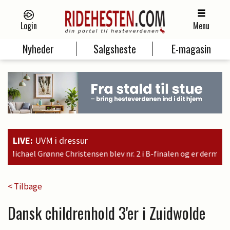
Login
Menu
Nyheder
Salgsheste
E-magasin
LIVE:
UVM i dressur
 nr. 2 i B-finalen og er dermed kvalificeret til søndagens final
< Tilbage
Dansk childrenhold 3'er i Zuidwolde