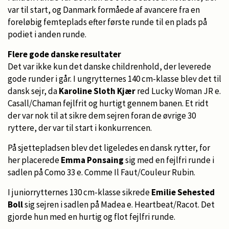
var til start, og Danmark formåede af avancere fra en
foreløbig femteplads efter første runde til en plads på
podiet i anden runde.
Flere gode danske resultater
Det var ikke kun det danske childrenhold, der leverede
gode runder i går. I ungrytternes 140 cm-klasse blev det til
dansk sejr, da
Karoline Sloth Kjær
red Lucky Woman JR e.
Casall/Chaman fejlfrit og hurtigt gennem banen. Et ridt
der var nok til at sikre dem sejren foran de øvrige 30
ryttere, der var til start i konkurrencen.
På sjettepladsen blev det ligeledes en dansk rytter, for
her placerede
Emma Ponsaing
sig med en fejlfri runde i
sadlen på Como 33 e. Comme Il Faut/Couleur Rubin.
I juniorrytternes 130 cm-klasse sikrede
Emilie Sehested
Boll
sig sejren i sadlen på Madea e. Heartbeat/Racot. Det
gjorde hun med en hurtig og flot fejlfri runde.