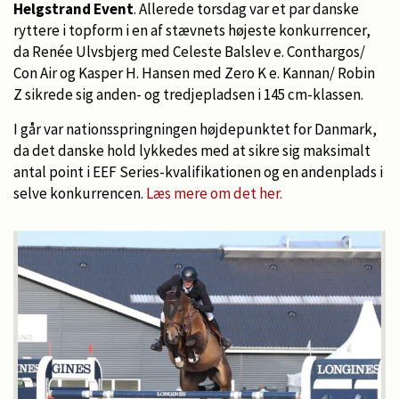
Helgstrand Event
. Allerede torsdag var et par danske
ryttere i topform i en af stævnets højeste konkurrencer,
da Renée Ulvsbjerg med Celeste Balslev e. Conthargos/
Con Air og Kasper H. Hansen med Zero K e. Kannan/ Robin
Z sikrede sig anden- og tredjepladsen i 145 cm-klassen.
I går var nationsspringningen højdepunktet for Danmark,
da det danske hold lykkedes med at sikre sig maksimalt
antal point i EEF Series-kvalifikationen og en andenplads i
selve konkurrencen.
Læs mere om det her.