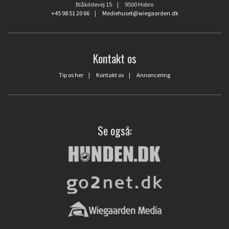
Blåkildevej 15 | 9500 Hobro
+45 98 51 20 66
|
Mediehuset@wiegaarden.dk
Kontakt os
Tip os her
|
Kontakt os
|
Annoncering
Se også: