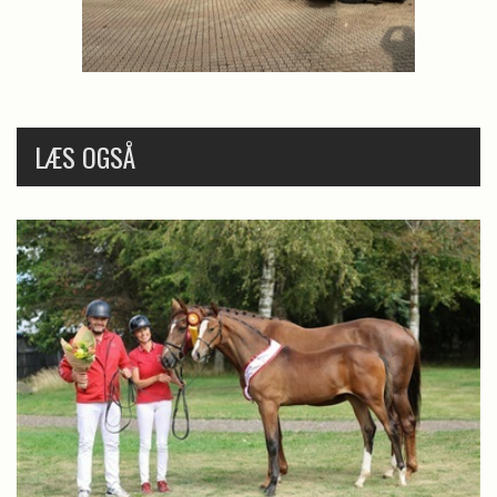
LÆS OGSÅ