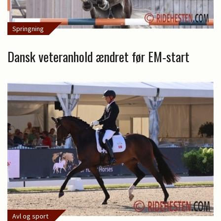
Springning
Dansk veteranhold ændret før EM-start
Avl og sport