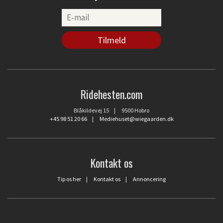
Ridehesten.com
Blåkildevej 15 | 9500 Hobro
+45 98 51 20 66
|
Mediehuset@wiegaarden.dk
Kontakt os
Tip os her
|
Kontakt os
|
Annoncering