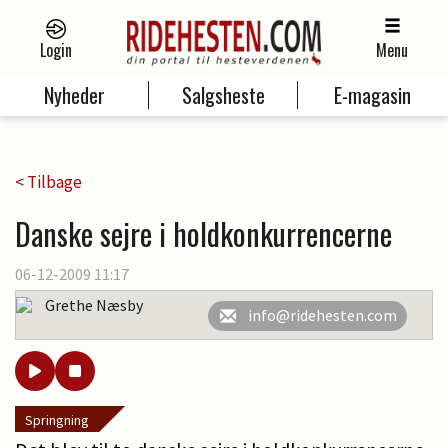
Login
Menu
Nyheder
Salgsheste
E-magasin
< Tilbage
Danske sejre i holdkonkurrencerne
06-12-2009 11:17
Grethe Næsby
info@ridehesten.com
Springning