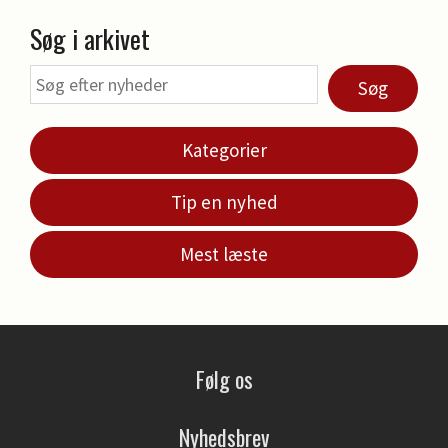
Søg i arkivet
Søg
Kategorier
Tip en nyhed
Mest læste
Følg os
Nyhedsbrev