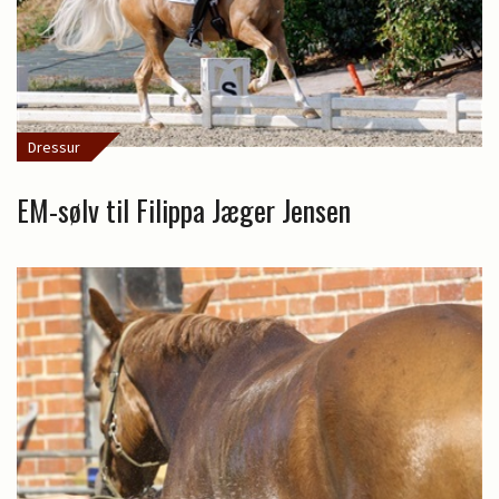
Dressur
EM-sølv til Filippa Jæger Jensen