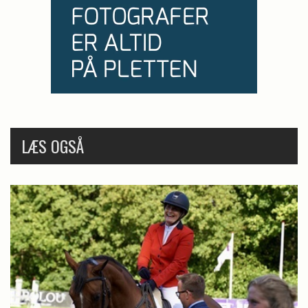
LÆS OGSÅ