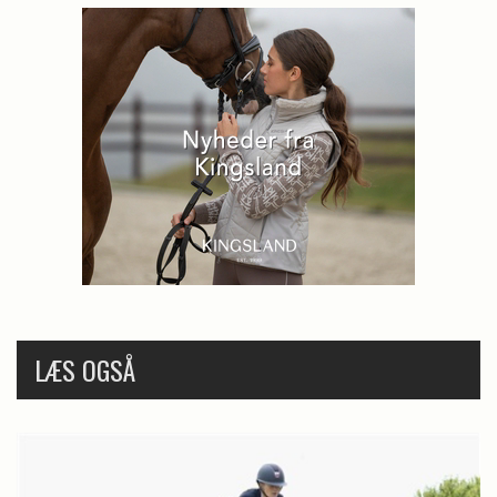
LÆS OGSÅ