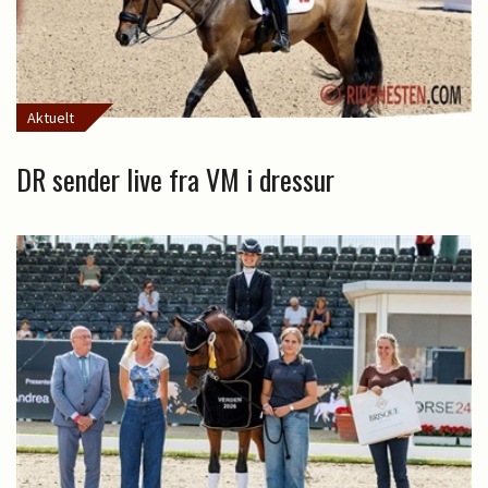
Aktuelt
DR sender live fra VM i dressur