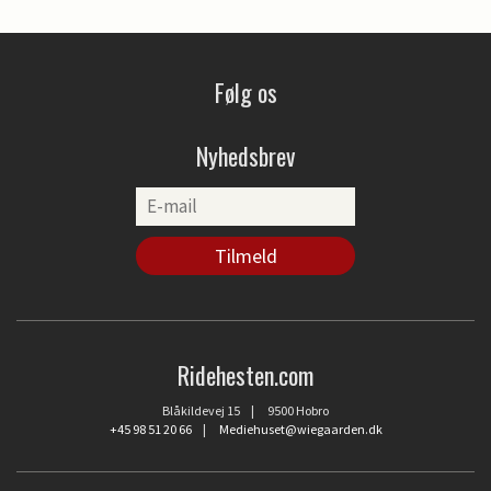
Følg os
Nyhedsbrev
Ridehesten.com
Blåkildevej 15 | 9500 Hobro
+45 98 51 20 66
|
Mediehuset@wiegaarden.dk