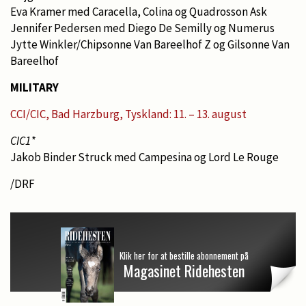
Eva Kramer med Caracella, Colina og Quadrosson Ask
Jennifer Pedersen med Diego De Semilly og Numerus
Jytte Winkler/Chipsonne Van Bareelhof Z og Gilsonne Van
Bareelhof
MILITARY
CCI/CIC, Bad Harzburg, Tyskland: 11. – 13. august
CIC1*
Jakob Binder Struck med Campesina og Lord Le Rouge
/DRF
Klik her for at bestille abonnement på
Magasinet Ridehesten