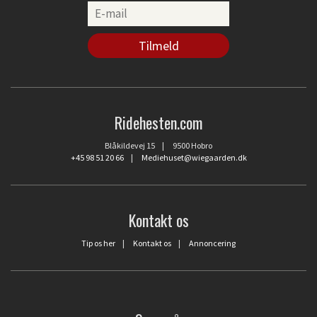
Ridehesten.com
Blåkildevej 15 | 9500 Hobro
+45 98 51 20 66
|
Mediehuset@wiegaarden.dk
Kontakt os
Tip os her
|
Kontakt os
|
Annoncering