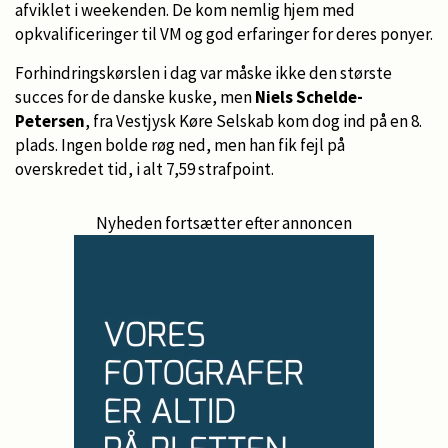
afviklet i weekenden. De kom nemlig hjem med
opkvalificeringer til VM og god erfaringer for deres ponyer.
Forhindringskørslen i dag var måske ikke den største
succes for de danske kuske, men
Niels Schelde-
Petersen
, fra Vestjysk Køre Selskab kom dog ind på en 8.
plads. Ingen bolde røg ned, men han fik fejl på
overskredet tid, i alt 7,59 strafpoint.
Nyheden fortsætter efter annoncen