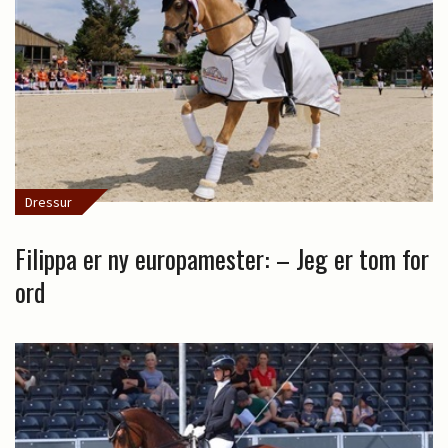
Dressur
Filippa er ny europamester: – Jeg er tom for
ord