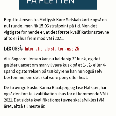
Birgitte Jensen fra Midtjysk Køre Selskab kørte også en
nul runde, men fik 15,96 strafpoint på tid. Men det
vigtigste for hende er, at det første kvalifikationsstævne
af to er i hus frem mod VM i 2021.
LÆS OGSÅ:
Internationale starter - uge 25
Alis Søgaard Jensen kan nu kalde sig 3* kusk, og det
gælder uanset om man vil være kusk på et 1-, 2- eller 4-
spand og størrelsen på trækdyrene kan hun også selv
bestemme, om det skal være pony eller hest.
De to øvrige kuske Karina Blaabjerg og Lise Halkjær, har
også den første kvalifikation i hus for et kommende VM i
2021. Det sidste kvalifikationsstævne skal afvikles i VM
året, altså til næste år.