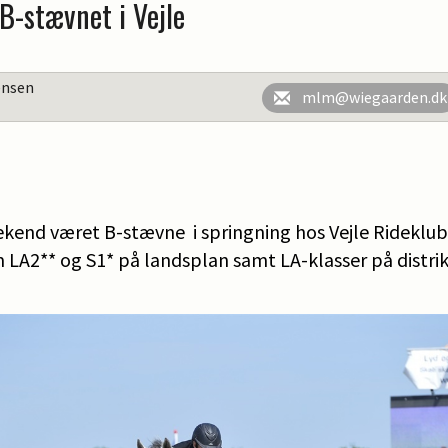
B-stævnet i Vejle
ensen
mlm@wiegaarden.dk
ekend været B-stævne i springning hos Vejle Rideklub,
m LA2** og S1* på landsplan samt LA-klasser på distri