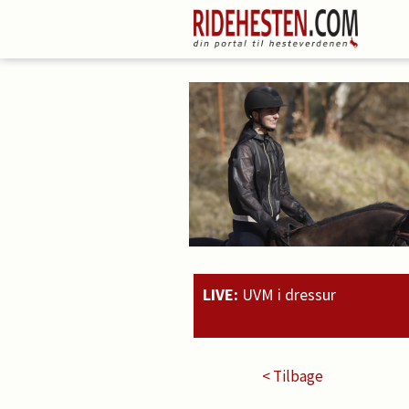
LIVE:
UVM i dressur
20:51
Rahmoz Langholt og Micha
< Tilbage