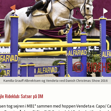
Kamilla Grauff Albrektsen og Vendeta ved Danish Christmas Show 2016
ejle Rideklub: Satser på DM
tsen tog sejren i MB1* sammen med hoppen Vendeta e. Capo/ Cas