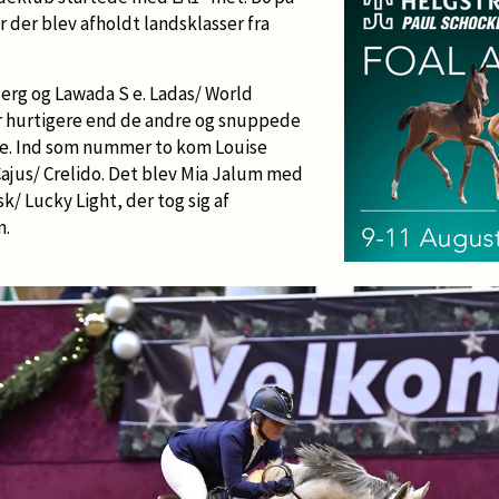
r der blev afholdt landsklasser fra
jerg og Lawada S e. Ladas/ World
r hurtigere end de andre og snuppede
fe. Ind som nummer to kom Louise
Cajus/ Crelido. Det blev Mia Jalum med
k/ Lucky Light, der tog sig af
n.