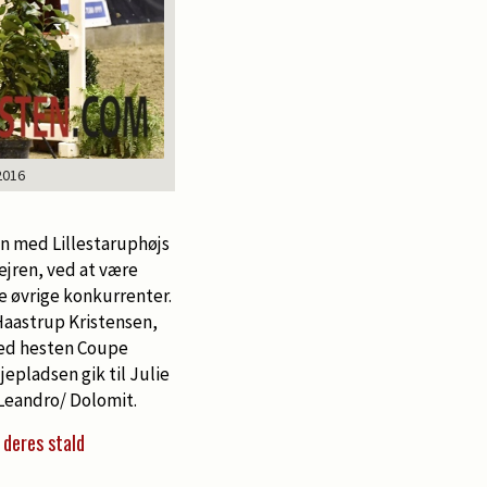
2016
en med Lillestaruphøjs
ejren, ved at være
 øvrige konkurrenter.
 Haastrup Kristensen,
med hesten Coupe
epladsen gik til Julie
 Leandro/ Dolomit.
 deres stald