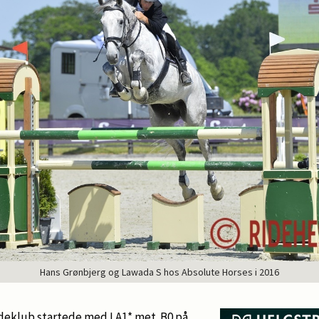
Hans Grønbjerg og Lawada S hos Absolute Horses i 2016
deklub startede med LA1* met. B0 på