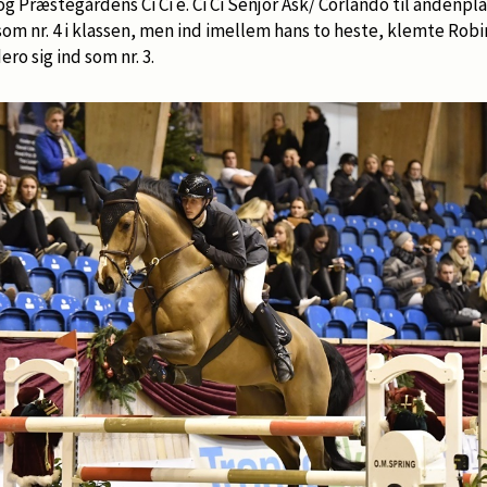
g Præstegårdens Ci Ci e. Ci Ci Senjor Ask/ Corlando til andenpla
som nr. 4 i klassen, men ind imellem hans to heste, klemte Rob
ero sig ind som nr. 3.