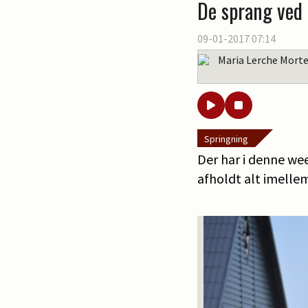
De sprang ved 
09-01-2017 07:14
Maria Lerche Mort
Springning
Der har i denne we
afholdt alt imelle