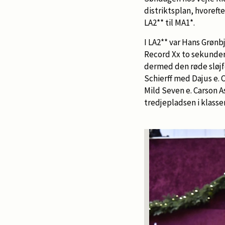
distriktsplan, hvorefte
LA2** til MA1*.
I LA2** var Hans Grønb
Record Xx to sekunde
dermed den røde sløj
Schierff med Dajus e. 
Mild Seven e. Carson As
tredjepladsen i klasse