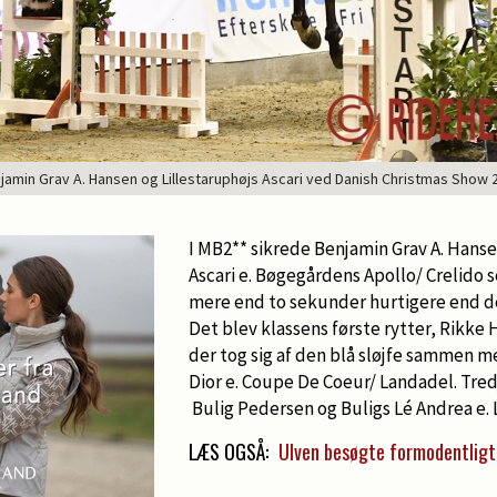
jamin Grav A. Hansen og Lillestaruphøjs Ascari ved Danish Christmas Show 
I MB2** sikrede Benjamin Grav A. Hans
Ascari e. Bøgegårdens Apollo/ Crelido s
mere end to sekunder hurtigere end de
Det blev klassens første rytter, Rikke
der tog sig af den blå sløjfe sammen 
Dior e. Coupe De Coeur/ Landadel. Tredj
Bulig Pedersen og Buligs Lé Andrea e.
LÆS OGSÅ:
Ulven besøgte formodentligt