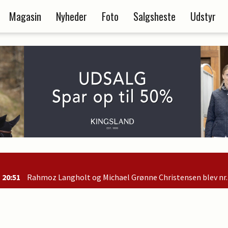
Magasin
Nyheder
Foto
Salgsheste
Udstyr
el Grønne Christensen blev nr. 2 i B-finalen og er dermed kvalifi