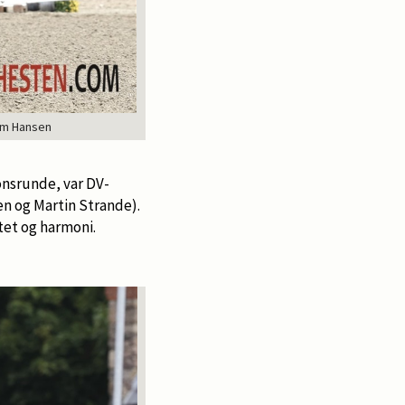
dum Hansen
onsrunde, var DV-
en og Martin Strande).
tet og harmoni.