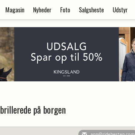
Magasin
Nyheder
Foto
Salgsheste
Udstyr
brillerede på borgen
anp@ridehesten.com