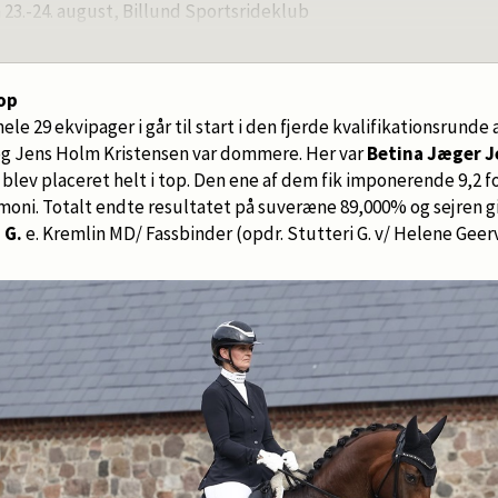
n 23.-24. august, Billund Sportsrideklub
Den 30.-31. august, Dansk Varmblod Rideklub (Vilhelmsborg)
Den 13.-14. september, Sportsrideklubben Aalborg
en 20.-21. september, Frederiksværk Rideklub
top
.-12. oktober, Stutteri Ask
ele 29 ekvipager i går til start i den fjerde kvalifikationsrund
og Jens Holm Kristensen var dommere. Her var
Betina Jæger 
lev placeret helt i top. Den ene af dem fik imponerende 9,2 for 
moni. Totalt endte resultatet på suveræne 89,000% og sejren g
 G.
e. Kremlin MD/ Fassbinder (opdr. Stutteri G. v/ Helene Geerv