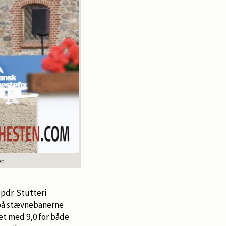
en
opdr. Stutteri
e på stævnebanerne
et med 9,0 for både