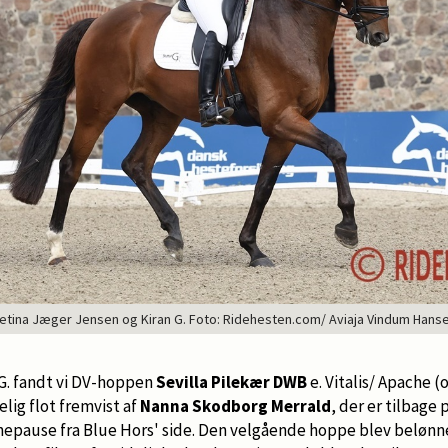
etina Jæger Jensen og Kiran G. Foto: Ridehesten.com/ Aviaja Vindum Hans
 G. fandt vi DV-hoppen
Sevilla Pilekær DWB
e. Vitalis/ Apache (
elig flot fremvist af
Nanna Skodborg Merrald
, der er tilbag
nepause fra Blue Hors' side. Den velgående hoppe blev belønn