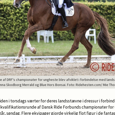
de af DRF's championater for ungheste blev afviklet i forbindelse med lan
Nanna Skodborg Merrald og Blue Hors Bonsai. Foto: Ridehesten.com/ Mie Th
iden i torsdags værter for deres landsstævne i dressur i forbi
e kvalifikationsrunde af Dansk Ride Forbunds championater for
går, søndag. Flere ekvipager gjorde virkelig flot figur i de fant