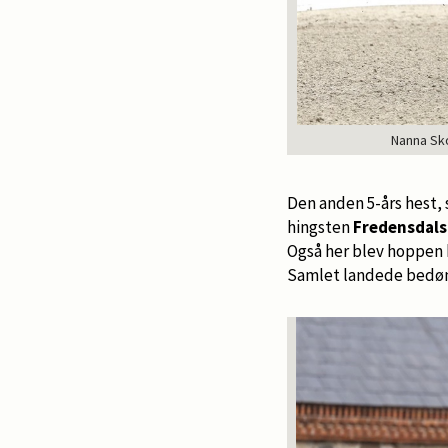
Nanna Sko
Den anden 5-års hest,
hingsten
Fredensdals
Også her blev hoppen b
Samlet landede bedømm