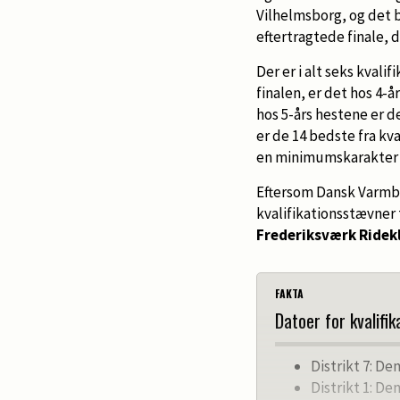
Vilhelmsborg, og det b
eftertragtede finale, 
Der er i alt seks kvali
finalen, er det hos 4-å
hos 5-års hestene er 
er de 14 bedste fra kv
en minimumskarakter på
Eftersom Dansk Varmbl
kvalifikationsstævner 
Frederiksværk Ridek
FAKTA
Datoer for kvalif
Distrikt 7: D
Distrikt 1: De