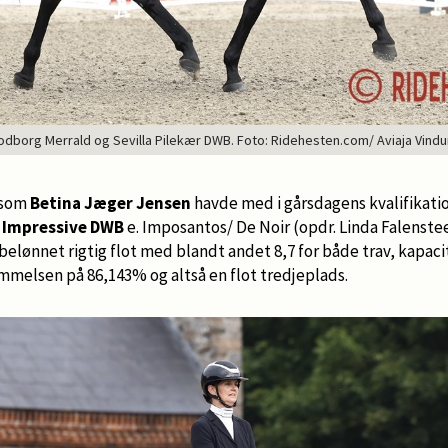
dborg Merrald og Sevilla Pilekær DWB. Foto: Ridehesten.com/ Aviaja Vin
 som
Betina Jæger Jensen
havde med i gårsdagens kvalifikati
 Impressive DWB
e. Imposantos/ De Noir (opdr. Linda Falenste
elønnet rigtig flot med blandt andet 8,7 for både trav, kapaci
elsen på 86,143% og altså en flot tredjeplads.