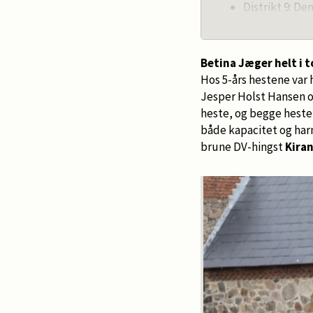
Distrikt 9: De
Distrikt 12: 
Distrikt 14: 
Distrikt 2: D
Betina Jæger helt i 
FINALE: Den 9
Hos 5-års hestene var h
Jesper Holst Hansen 
heste, og begge heste b
både kapacitet og har
brune DV-hingst
Kiran