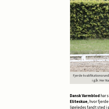
Fjerde kvalifikationsrun
i går. Her 
Dansk Varmblod
har s
Eliteskue
, hvor fjerd
ligeledes fandt sted i 