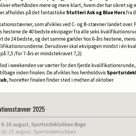
liver efterhånden mere og mere klart, hvem der har sikret sig e
der afholdes på det fantastiske
Stutteri Ask og Blue Hors
fra d
fikationsstævner, som afvikles ved C- og B-stævner landet over. Fo
rs hestene de 40 bedste ekvipager fra alle seks kvalifikationsru
det de 24 bedste, og det samme gælder hos 6-års hestene, mens
alifikationsrunderne. Derudover skal ekvipagen mindst i én kva
 7,5 /for 7-års er mindstekravet 7,2).
od i weekenden var værter for den fjerde kvalifikationsrunde, 
tilbage inden finalen. De afvikles hos henholdsvis
Sportsridek
lub
, hvorefter finalen finder sted i midten af oktober.
ikationsstævner 2025
en 9.-10. august, Sportsirdeklubben Bogø
n 16.-17. august, Sportsrideklubben