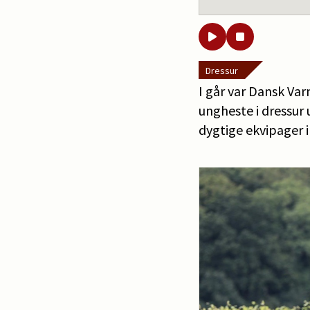
Dressur
I går var Dansk Va
ungheste i dressur 
dygtige ekvipager 