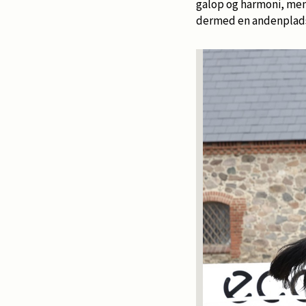
galop og harmoni, mens 
dermed en andenplad