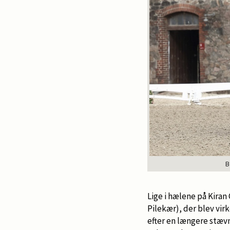
B
Lige i hælene på Kiran
Pilekær), der blev virk
efter en længere stæv