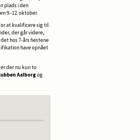
n plads i den
en 9.-12. oktober.
r at kvalificere sig til
nder, der går videre,
 det hos 7-års hestene
lifikation have opnået
er der nu kun to
lubben Aalborg
og