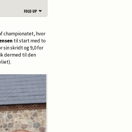
FOLD UP
e af championatet, hvor
Jensen
til start med to
sin skridt og 9,0 for
ik dermed til den
liet).