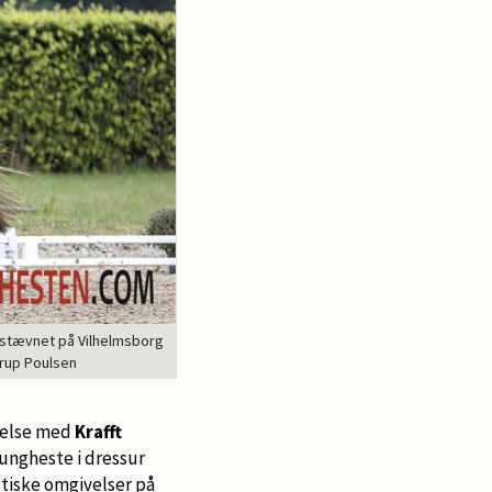
dsstævnet på Vilhelmsborg
orup Poulsen
ndelse med
Krafft
 ungheste i dressur
astiske omgivelser på