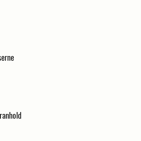
serne
ranhold