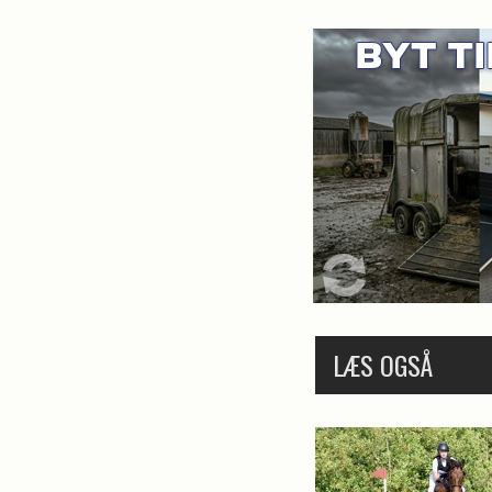
LÆS OGSÅ