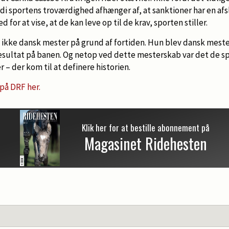
di sportens troværdighed afhænger af, at sanktioner har en afs
for at vise, at de kan leve op til de krav, sporten stiller.
 ikke dansk mester på grund af fortiden. Hun blev dansk meste
ultat på banen. Og netop ved dette mesterskab var det de sp
 – der kom til at definere historien.
på DRF her.
Klik her for at bestille abonnement på
Magasinet Ridehesten