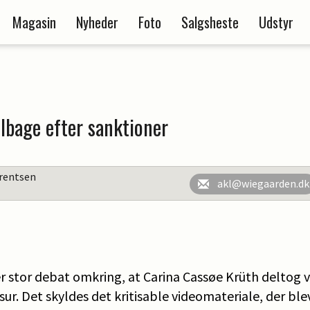
Magasin
Nyheder
Foto
Salgsheste
Udstyr
ilbage efter sanktioner
rentsen
akl@wiegaarden.dk
r stor debat omkring, at Carina Cassøe Krüth deltog 
sur. Det skyldes det kritisable videomateriale, der blev