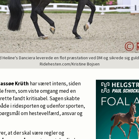
 Heiline's Danciera leverede en flot præstation ved DM og sikrede sig gulde
Ridehesten.com/Kristine Bojsen
Cassøe Krüth
har været intens, siden
le frem, som viste omgang med en
ette fandt kritisabel. Sagen skabte
de i ridesporten og udenfor sporten,
 spørgsmål om hestevelfærd, ansvar og
r, at der skal være regler og