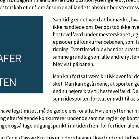
mesterskab efter flere år som en af landets absolut bedste dres
Samtidig er det værd at bemærke, hva
ikke handlede om. Der opstod ikke ny
hestevelfærd under mesterskabet, og 
episoder på konkurrencebanen, som ført
ridning. Tværtimod blev hendes præst
samme grundlag som alle andre rytteres
blev vist på banen.
Man kan fortsat være kritisk over for de
sket. Man kan også mene, at sporten ge
endnu højere krav til hestevelfærd. De
som ridesporten fortsat er nødt til at t
have legitimitet, må de gælde ens for alle. Hvis en rytter har m
e og efterfølgende konkurrerer under de samme regler og kon
ingen også tage udgangspunkt i nutiden frem for fortiden alene
 at Carina Cassøe Krüth igen rider stævner. Ikke fordi det tidli