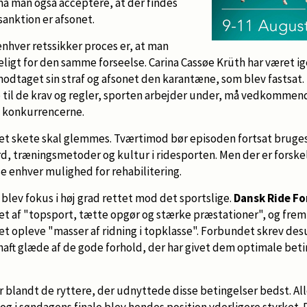
må man også acceptere, at der findes
 sanktion er afsonet.
 enhver retssikker proces er, at man
eligt for den samme forseelse. Carina Cassøe Krüth har været 
odtaget sin straf og afsonet den karantæne, som blev fastsat. 
p til de krav og regler, sporten arbejder under, må vedkomme
il konkurrencerne.
det skete skal glemmes. Tværtimod bør episoden fortsat bruges
, træningsmetoder og kultur i ridesporten. Men der er forskel 
se enhver mulighed for rehabilitering.
 blev fokus i høj grad rettet mod det sportslige.
Dansk Ride F
 af "topsport, tætte opgør og stærke præstationer", og frem
 opleve "masser af ridning i topklasse". Forbundet skrev des
 haft glæde af de gode forhold, der har givet dem optimale beti
r blandt de ryttere, der udnyttede disse betingelser bedst. Al
nt og i søndagens finale blev hendes position yderligere styrket