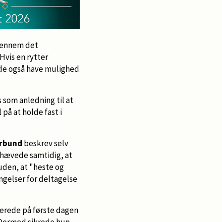
igennem det
Hvis en rytter
nde også have mulighed
 som anledning til at
på at holde fast i
orbund
beskrev selv
hævede samtidig, at
uden, at "heste og
ngelser for deltagelse
lerede på første dagen
. Dermed sikrede hun