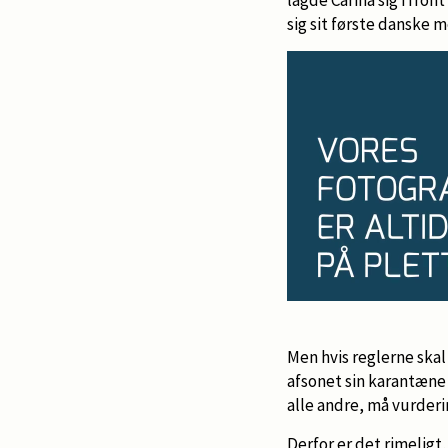
sig sit første danske 
Men hvis reglerne skal 
afsonet sin karantæn
alle andre, må vurder
Derfor er det rimeligt,