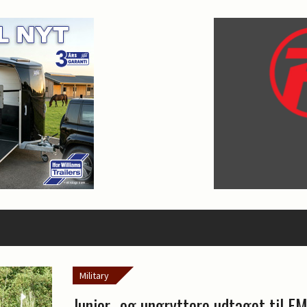
Military
Junior- og ungryttere udtaget til E