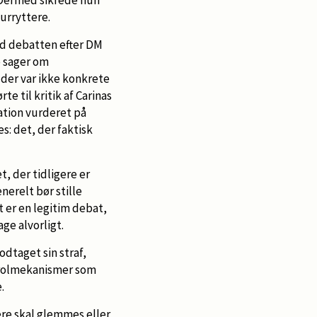
surryttere.
d debatten efter DM
e sager om
der var ikke konkrete
e til kritik af Carinas
ation vurderet på
: det, der faktisk
t, der tidligere er
nerelt bør stille
t er en legitim debat,
age alvorligt.
odtaget sin straf,
trolmekanismer som
.
gere skal glemmes eller