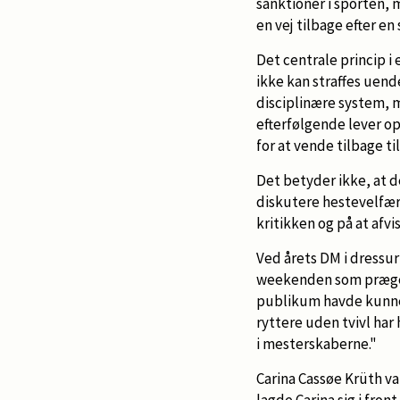
sanktioner i sporten, 
en vej tilbage efter en
Det centrale princip i
ikke kan straffes uend
disciplinære system, m
efterfølgende lever o
for at vende tilbage t
Det betyder ikke, at 
diskutere hestevelfærd
kritikken og på at afvi
Ved årets DM i dressur
weekenden som præget
publikum havde kunnet
ryttere uden tvivl har
i mesterskaberne."
Carina Cassøe Krüth va
lagde Carina sig i fro