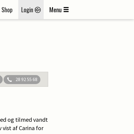
Shop
Login
Menu
28 92 55 68
ved og tilmed vandt
 vist af Carina for