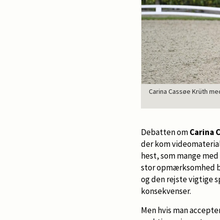
Carina Cassøe Krüth med
Debatten om
Carina 
der kom videomateria
hest, som mange med r
stor opmærksomhed bå
og den rejste vigtige
konsekvenser.
Men hvis man acceptere