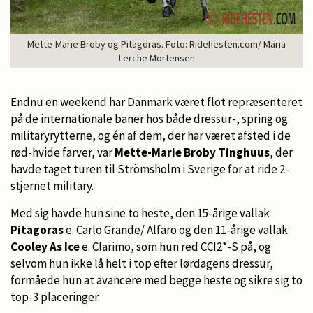
Mette-Marie Broby og Pitagoras. Foto: Ridehesten.com/ Maria
Lerche Mortensen
Endnu en weekend har Danmark været flot repræsenteret
på de internationale baner hos både dressur-, spring og
militaryrytterne, og én af dem, der har været afsted i de
rød-hvide farver, var
Mette-Marie Broby Tinghuus
, der
havde taget turen til Strömsholm i Sverige for at ride 2-
stjernet military.
Med sig havde hun sine to heste, den 15-årige vallak
Pitagoras
e. Carlo Grande/ Alfaro og den 11-årige vallak
Cooley As Ice
e. Clarimo, som hun red CCI2*-S på, og
selvom hun ikke lå helt i top efter lørdagens dressur,
formåede hun at avancere med begge heste og sikre sig to
top-3 placeringer.