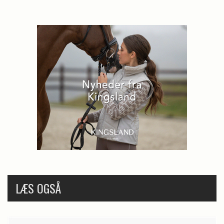
LÆS OGSÅ