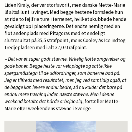
Liden Kiraly, der var storfavorit, men danske Mette-Marie
lå altså lunt i svinget. Med begge hestene formåede hun
at ride to fejlfrie ture i terrænet, hvilket skubbede hende
gevaldigt op i placeringerne. Det endte nemlig med en
flot andenplads med Pitagoras med et endeligt
slutresultat på 35,5 strafpoint, mens Cooley As Ice indtog
tredjepladsen med i alt 37,0 strafpoint.
–
Det var et super godt stævne. Virkelig flotte omgivelser og
gode baner. Begge heste var veloplagte og satte ikke
spørgsmålstegn til de udfordringer, som banerne bød på.
Jeg er tilfreds med resultatet, men jeg ved samtidig også, at
de begge kan levere endnu bedre, så nu kalder det bare på
endnu mere træning inden næste stævne. Men i denne
weekend betalte det hårde arbejde sig
, fortæller Mette-
Marie efter weekendens stævne i Sverige.