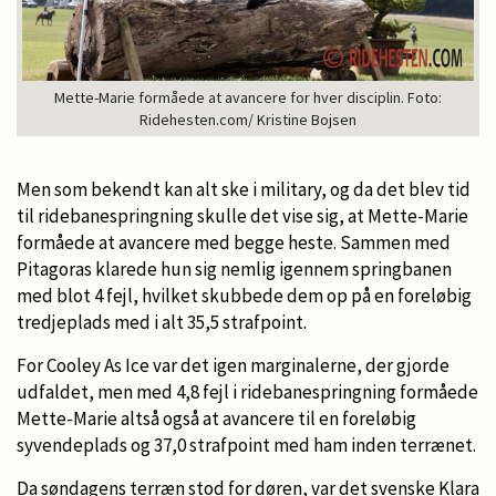
Mette-Marie formåede at avancere for hver disciplin. Foto:
Ridehesten.com/ Kristine Bojsen
Men som bekendt kan alt ske i military, og da det blev tid
til ridebanespringning skulle det vise sig, at Mette-Marie
formåede at avancere med begge heste. Sammen med
Pitagoras klarede hun sig nemlig igennem springbanen
med blot 4 fejl, hvilket skubbede dem op på en foreløbig
tredjeplads med i alt 35,5 strafpoint.
For Cooley As Ice var det igen marginalerne, der gjorde
udfaldet, men med 4,8 fejl i ridebanespringning formåede
Mette-Marie altså også at avancere til en foreløbig
syvendeplads og 37,0 strafpoint med ham inden terrænet.
Da søndagens terræn stod for døren, var det svenske Klara