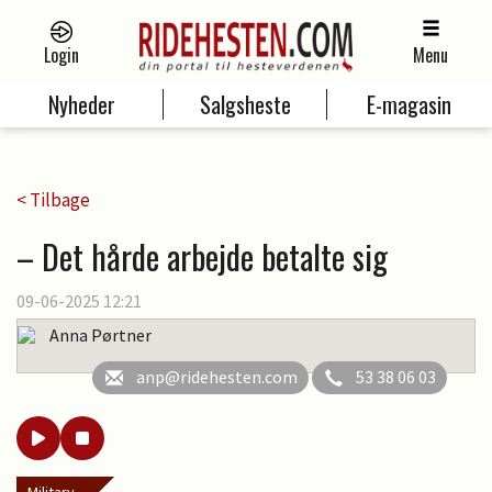
Login
Menu
Nyheder
Salgsheste
E-magasin
< Tilbage
– Det hårde arbejde betalte sig
09-06-2025 12:21
Anna Pørtner
anp@ridehesten.com
53 38 06 03