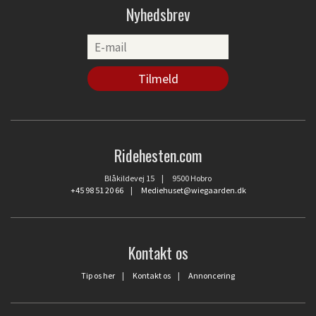
Nyhedsbrev
Ridehesten.com
Blåkildevej 15 | 9500 Hobro
+45 98 51 20 66
|
Mediehuset@wiegaarden.dk
Kontakt os
Tip os her
|
Kontakt os
|
Annoncering