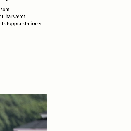
M som
cu har været
dets toppræstationer.