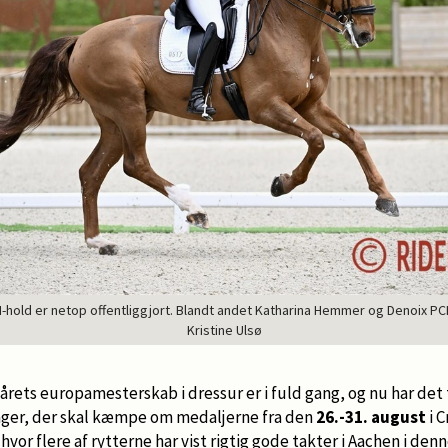
-hold er netop offentliggjort. Blandt andet Katharina Hemmer og Denoix PC
Kristine Ulsø
rets europamesterskab i dressur er i fuld gang, og nu har det 
ager, der skal kæmpe om medaljerne fra den
26.-31. august
i C
vor flere af rytterne har vist rigtig gode takter i Aachen i den