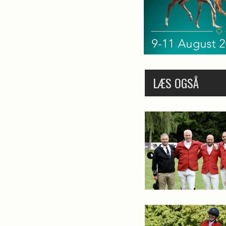
LÆS OGSÅ