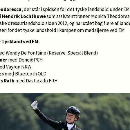
eodorescu
, der står i spidsen for det tyske landshold under E
d
Hendrik Lochthowe
som assistenttræner. Monica Theodores
ske dressurlandshold siden 2012, og har stået bag flere af lan
idsen for det tyske landshold i kampen om medaljerne ved EM.
e Tyskland ved EM:
d Wendy De Fontaine (Reserve: Special Blend)
mer
med Denoix PCH
d Vayron NRW
es
med Bluetooth OLD
s Rath
med Dastacado FRH