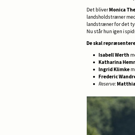
Det bliver
Monica Th
landsholdstræner me
landstræner for det ty
Nu står hun igen i sp
De skal repræsenter
Isabell Werth
me
Katharina Hem
Ingrid Klimke
me
Frederic Wandr
Reserve:
Matthia