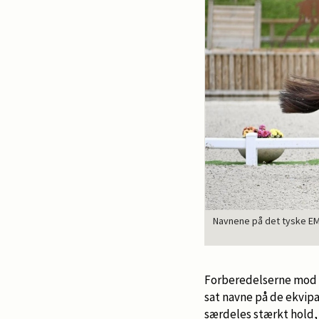
Navnene på det tyske EM
Forberedelserne mod å
sat navne på de ekvip
særdeles stærkt hold, h