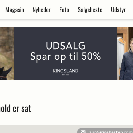
Magasin
Nyheder
Foto
Salgsheste
Udstyr
old er sat
anp@ridehesten.com