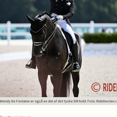
 Wendy De Fontaine er også en del af det tyske EM-hold. Foto: Ridehesten.c