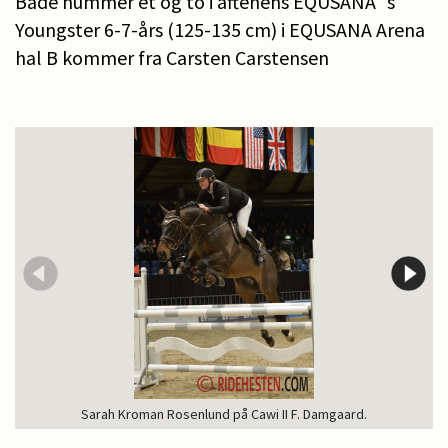
Både nummer et og to i aftenens EQUSANA´s
Youngster 6-7-års (125-135 cm) i EQUSANA Arena
hal B kommer fra Carsten Carstensen
Sarah Kroman Rosenlund på Cawi II F. Damgaard.