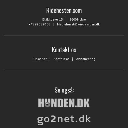
Ridehesten.com
Blåkildevej 15 | 9500 Hobro
+45 98 51 20 66
|
Mediehuset@wiegaarden.dk
Kontakt os
Tip os her
|
Kontakt os
|
Annoncering
Se også: