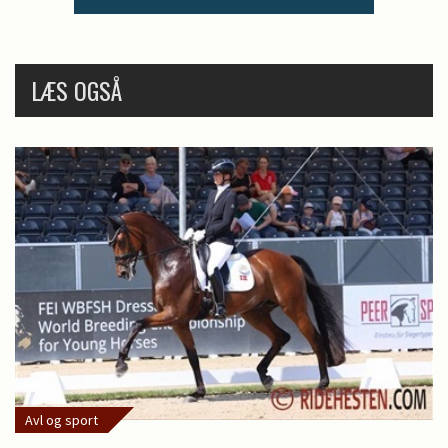
LÆS OGSÅ
Avl og sport