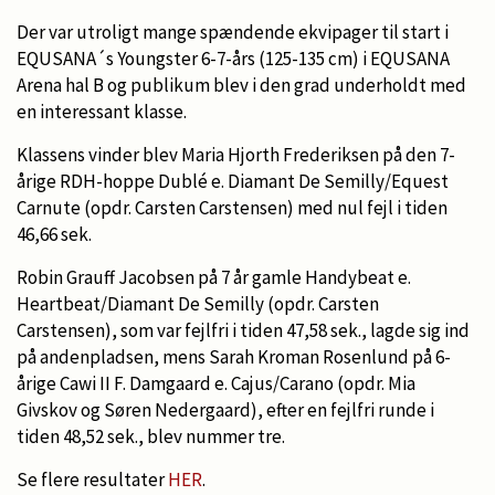
Der var utroligt mange spændende ekvipager til start i
EQUSANA´s Youngster 6-7-års (125-135 cm) i EQUSANA
Arena hal B og publikum blev i den grad underholdt med
en interessant klasse.
Klassens vinder blev Maria Hjorth Frederiksen på den 7-
årige RDH-hoppe Dublé e. Diamant De Semilly/Equest
Carnute (opdr. Carsten Carstensen) med nul fejl i tiden
46,66 sek.
Robin Grauff Jacobsen på 7 år gamle Handybeat e.
Heartbeat/Diamant De Semilly (opdr. Carsten
Carstensen), som var fejlfri i tiden 47,58 sek., lagde sig ind
på andenpladsen, mens Sarah Kroman Rosenlund på 6-
årige Cawi II F. Damgaard e. Cajus/Carano (opdr. Mia
Givskov og Søren Nedergaard), efter en fejlfri runde i
tiden 48,52 sek., blev nummer tre.
Se flere resultater
HER
.