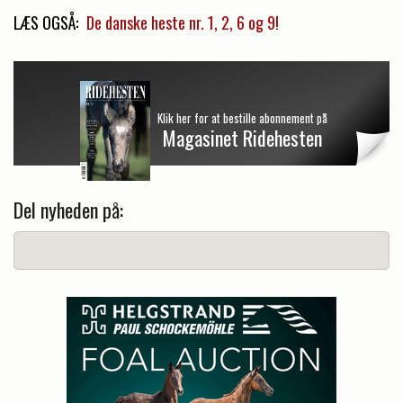
LÆS OGSÅ:
De danske heste nr. 1, 2, 6 og 9!
Klik her for at bestille abonnement på
Magasinet Ridehesten
Del nyheden på: