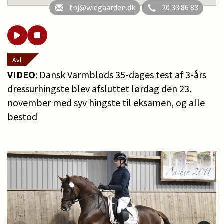
tbj@wiegaarden.dk
20 33 86 83
Avl
VIDEO
: Dansk Varmblods 35-dages test af 3-års
dressurhingste blev afsluttet lørdag den 23.
november med syv hingste til eksamen, og alle
bestod