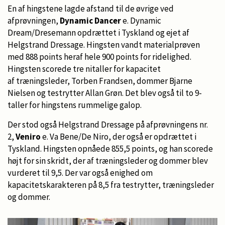
En af hingstene lagde afstand til de øvrige ved
afprøvningen,
Dynamic Dancer
e. Dynamic
Dream/Dresemann opdrættet i Tyskland og ejet af
Helgstrand Dressage. Hingsten vandt materialprøven
med 888 points heraf hele 900 points for ridelighed.
Hingsten scorede tre nitaller for kapacitet
af træningsleder, Torben Frandsen, dommer Bjarne
Nielsen og testrytter Allan Grøn. Det blev også til to 9-
taller for hingstens rummelige galop.
Der stod også Helgstrand Dressage på afprøvningens nr.
2,
Veniro
e. Va Bene/De Niro, der også er opdrættet i
Tyskland. Hingsten opnåede 855,5 points, og han scorede
højt for sin skridt, der af træningsleder og dommer blev
vurderet til 9,5. Der var også enighed om
kapacitetskarakteren på 8,5 fra testrytter, træningsleder
og dommer.