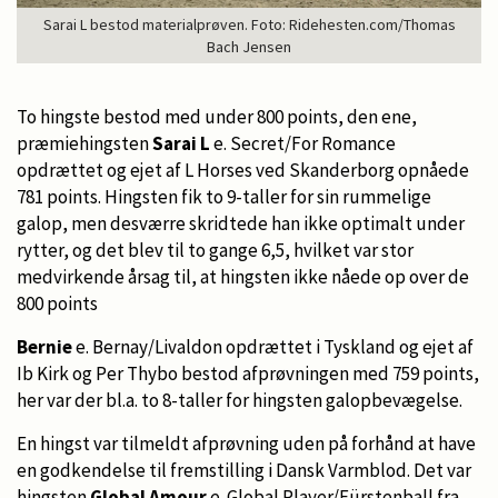
Sarai L bestod materialprøven. Foto: Ridehesten.com/Thomas
Bach Jensen
To hingste bestod med under 800 points, den ene,
præmiehingsten
Sarai L
e. Secret/For Romance
opdrættet og ejet af L Horses ved Skanderborg opnåede
781 points. Hingsten fik to 9-taller for sin rummelige
galop, men desværre skridtede han ikke optimalt under
rytter, og det blev til to gange 6,5, hvilket var stor
medvirkende årsag til, at hingsten ikke nåede op over de
800 points
Bernie
e. Bernay/Livaldon opdrættet i Tyskland og ejet af
Ib Kirk og Per Thybo bestod afprøvningen med 759 points,
her var der bl.a. to 8-taller for hingsten galopbevægelse.
En hingst var tilmeldt afprøvning uden på forhånd at have
en godkendelse til fremstilling i Dansk Varmblod. Det var
hingsten
Global Amour
e. Global Player/Fürstenball fra