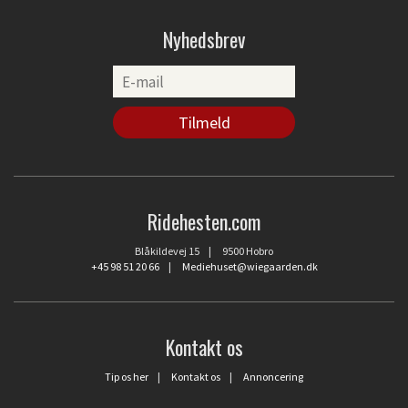
Nyhedsbrev
Ridehesten.com
Blåkildevej 15 | 9500 Hobro
+45 98 51 20 66
|
Mediehuset@wiegaarden.dk
Kontakt os
Tip os her
|
Kontakt os
|
Annoncering