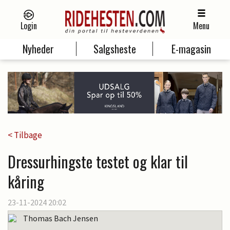
Login
Menu
Nyheder
Salgsheste
E-magasin
< Tilbage
Dressurhingste testet og klar til
kåring
23-11-2024 20:02
Thomas Bach Jensen