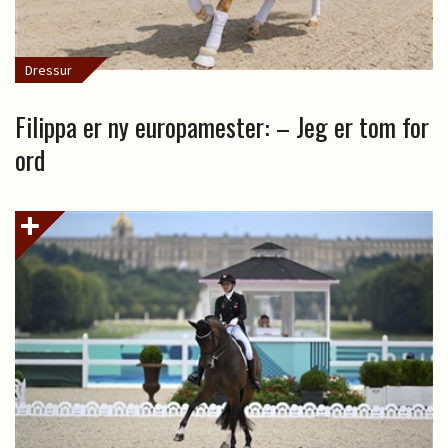
Dressur
Filippa er ny europamester: – Jeg er tom for
ord