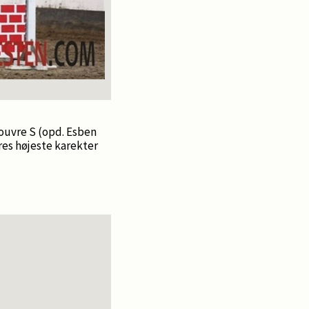
ouvre S (opd. Esben
res højeste karekter