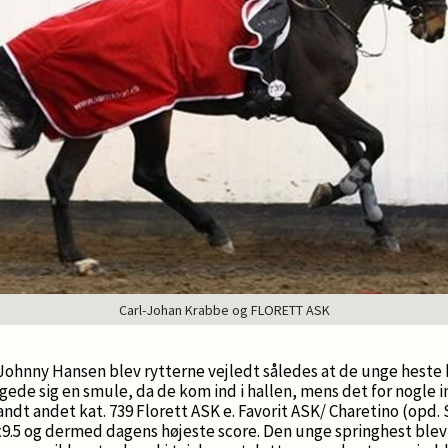
Carl-Johan Krabbe og FLORETT ASK
ohnny Hansen blev rytterne vejledt således at de unge heste 
gede sig en smule, da de kom ind i hallen, mens det for nogle 
ndt andet kat. 739 Florett ASK e. Favorit ASK/ Charetino (opd. 
.5 og dermed dagens højeste score. Den unge springhest blev f