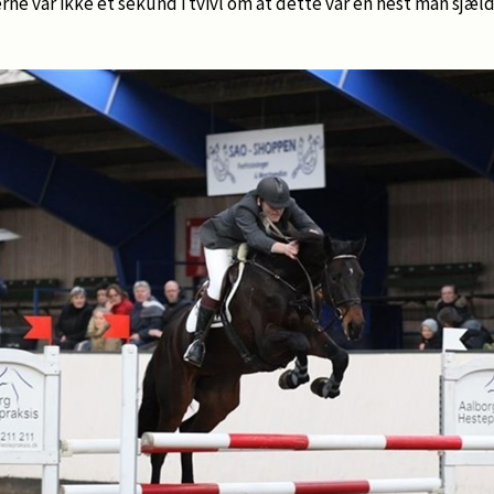
e var ikke et sekund i tvivl om at dette var en hest man sjæld