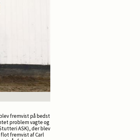
blev fremvist på bedst
intet problem vagte og
Stutteri ASK), der blev
lot fremvist af Carl