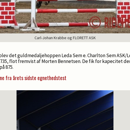
Carl-Johan Krabbe og FLORETT ASK
 blev det guldmedaljehoppen Leda Sem e. Charlton Sem ASK/L
735, flot fremvist af Morten Bennetsen. De fik for kapecitet de
på 875.
line fra årets sidste egnethedstest