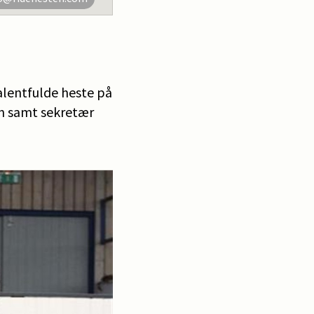
alentfulde heste på
n samt sekretær