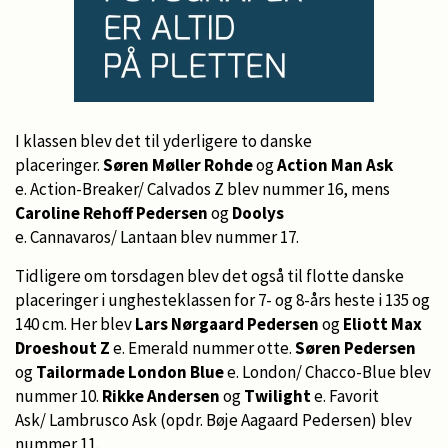
I klassen blev det til yderligere to danske
placeringer.
Søren Møller Rohde
og
Action Man Ask
e. Action-Breaker/ Calvados Z blev nummer 16, mens
Caroline Rehoff Pedersen
og
Doolys
e. Cannavaros/ Lantaan blev nummer 17.
Tidligere om torsdagen blev det også til flotte danske
placeringer i unghesteklassen for 7- og 8-års heste i 135 og
140 cm. Her blev
Lars Nørgaard Pedersen
og
Eliott Max
Droeshout Z
e. Emerald nummer otte.
Søren Pedersen
og
Tailormade London Blue
e. London/ Chacco-Blue blev
nummer 10.
Rikke Andersen
og
Twilight
e. Favorit
Ask/ Lambrusco Ask (opdr. Bøje Aagaard Pedersen) blev
nummer 11.