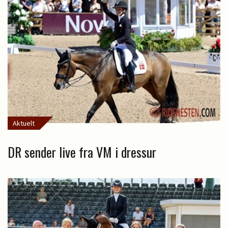
Aktuelt
DR sender live fra VM i dressur