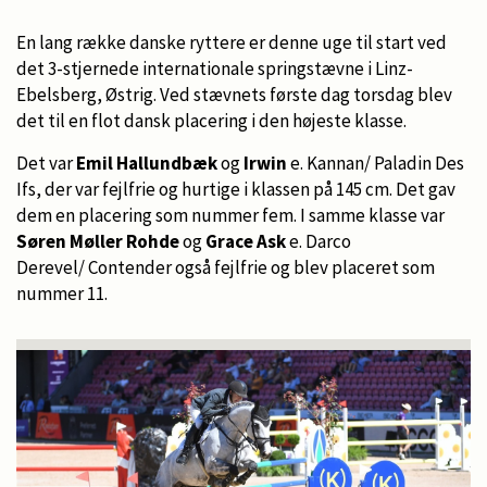
En lang række danske ryttere er denne uge til start ved
det 3-stjernede internationale springstævne i Linz-
Ebelsberg, Østrig. Ved stævnets første dag torsdag blev
det til en flot dansk placering i den højeste klasse.
Det var
Emil Hallundbæk
og
Irwin
e. Kannan/ Paladin Des
Ifs, der var fejlfrie og hurtige i klassen på 145 cm. Det gav
dem en placering som nummer fem. I samme klasse var
Søren Møller Rohde
og
Grace Ask
e. Darco
Derevel/ Contender også fejlfrie og blev placeret som
nummer 11.