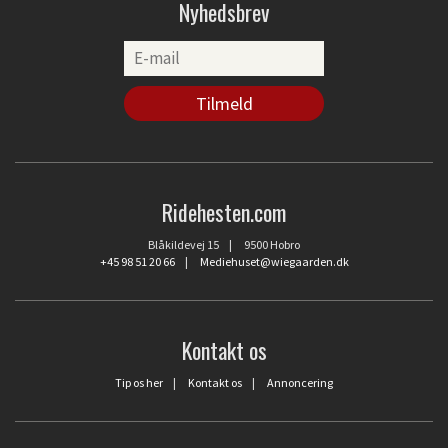
Nyhedsbrev
Ridehesten.com
Blåkildevej 15 | 9500 Hobro
+45 98 51 20 66
|
Mediehuset@wiegaarden.dk
Kontakt os
Tip os her
|
Kontakt os
|
Annoncering