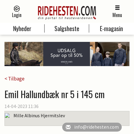
Login
Menu
Nyheder
Salgsheste
E-magasin
< Tilbage
Emil Hallundbæk nr 5 i 145 cm
14-04-2023 11:36
Mille Albinus Hjermitslev
info@ridehesten.com