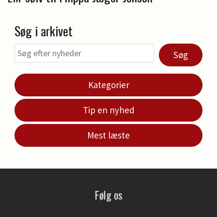
Søg i arkivet
Søg
Kategorier
Tip en nyhed
Mest læste
Følg os