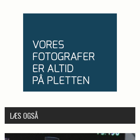
LÆS OGSÅ