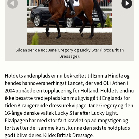
Sådan ser de ud; Jane Gregory og Lucky Star (Foto: British
Dressage).
Holdets andenplads er nu bekræftet til Emma Hindle og
hendes hannoveranerhingst Lancet, der ved OL i Athen i
2004 opnåede en topplacering for Holland. Holdets endnu
ikke besatte tredjeplads kan muligvis gå til Englands for
tiden 8. rangerende dressurekvipage Jane Gregory og den
16-årige danske vallak Lucky Star efter Lucky Light.
Ekvipagen har med stor fart kravlet op ad rangstigen og
fortsætter de i samme kurs, kunne den sidste holdplads
godt blive deres. Kilde: Britisk Dressage.