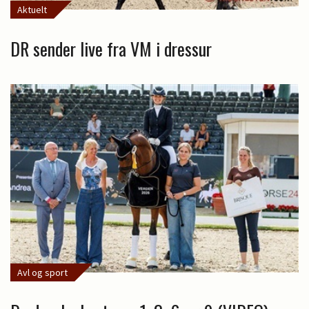
Aktuelt
DR sender live fra VM i dressur
Avl og sport