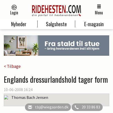
Login
Menu
Nyheder
Salgsheste
E-magasin
< Tilbage
Englands dressurlandshold tager form
10-06-2008 16:24
Thomas Bach Jensen
tbj@wiegaarden.dk
20 33 86 83