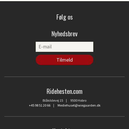
Følg os
Nyhedsbrev
Ridehesten.com
Blåkildevej 15 | 9500 Hobro
+45 98 51 20 66
|
Mediehuset@wiegaarden.dk