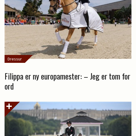
Dressur
Filippa er ny europamester: – Jeg er tom for
ord