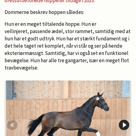
dressurbetonede hoppeføl tilbage i 2023
.
Dommerne beskrev hoppen således:
Hun er en meget tiltalende hoppe. Hun er
vellinjeret, passende ædel, stor rammet, samtidig med at
hun har et godt udtryk. Hun har et stærkt fundament og i
det hele taget ret komplet, når vi står og ser på hende
eksteriørmæssigt. Samtidig, har vi også set en funktionel
bevægelse. Hun har alle tre gangarter, især en meget flot
travbevægelse.