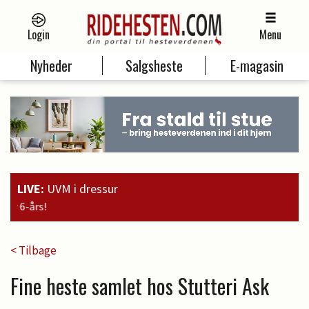
Login
Menu
Nyheder
Salgsheste
E-magasin
LIVE:
UVM i dressur
19:00
Guld til Faustino G. og sølv til
< Tilbage
Fine heste samlet hos Stutteri Ask