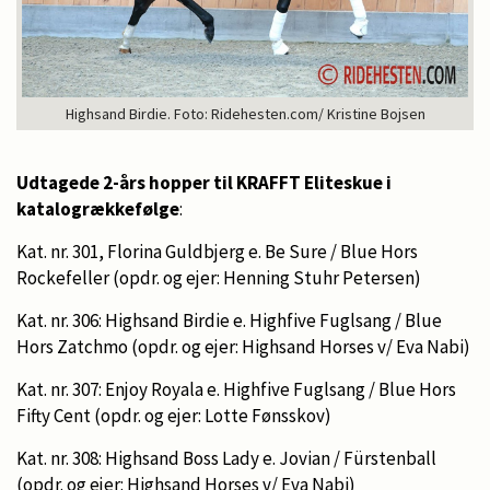
Highsand Birdie. Foto: Ridehesten.com/ Kristine Bojsen
Udtagede 2-års hopper til KRAFFT Eliteskue i
katalogrækkefølge
:
Kat. nr. 301, Florina Guldbjerg e. Be Sure / Blue Hors
Rockefeller (opdr. og ejer: Henning Stuhr Petersen)
Kat. nr. 306: Highsand Birdie e. Highfive Fuglsang / Blue
Hors Zatchmo (opdr. og ejer: Highsand Horses v/ Eva Nabi)
Kat. nr. 307: Enjoy Royala e. Highfive Fuglsang / Blue Hors
Fifty Cent (opdr. og ejer: Lotte Fønsskov)
Kat. nr. 308: Highsand Boss Lady e. Jovian / Fürstenball
(opdr. og ejer: Highsand Horses v/ Eva Nabi)