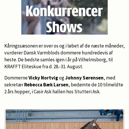
Kåringssæsonen er over os og i løbet af de næste måneder,
vurderer Dansk Varmblods dommere hundredevis af
heste. De bedste samles igen i år på Vilhelmsborg, til
KRAFFT Eliteskue fra d. 28.-31. August.
Dommerne
Vicky Nortvig
og
Johnny Sørensen
, med
sekretær
Rebecca Bæk Larsen
, bedømte de 10 tilmeldte
2 års hopper, i Casir Ask hallen hos Stutteri Ask.