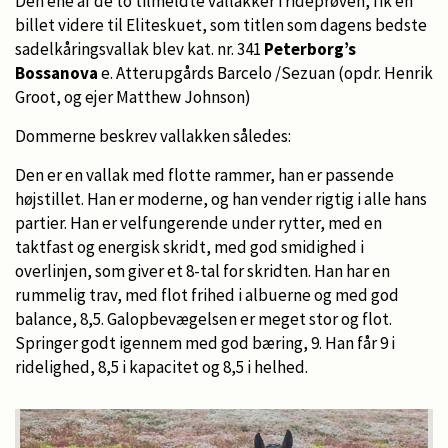
Den ene af de to tilmeldte vallakker i rideprøven, fik en
billet videre til Eliteskuet, som titlen som dagens bedste
sadelkåringsvallak blev kat. nr. 341
Peterborg’s
Bossanova
e. Atterupgårds Barcelo /Sezuan (opdr. Henrik
Groot, og ejer Matthew Johnson)
Dommerne beskrev vallakken således:
Den er en vallak med flotte rammer, han er passende
højstillet. Han er moderne, og han vender rigtig i alle hans
partier. Han er velfungerende under rytter, med en
taktfast og energisk skridt, med god smidighed i
overlinjen, som giver et 8-tal for skridten. Han har en
rummelig trav, med flot frihed i albuerne og med god
balance, 8,5. Galopbevægelsen er meget stor og flot.
Springer godt igennem med god bæring, 9. Han får 9 i
ridelighed, 8,5 i kapacitet og 8,5 i helhed.