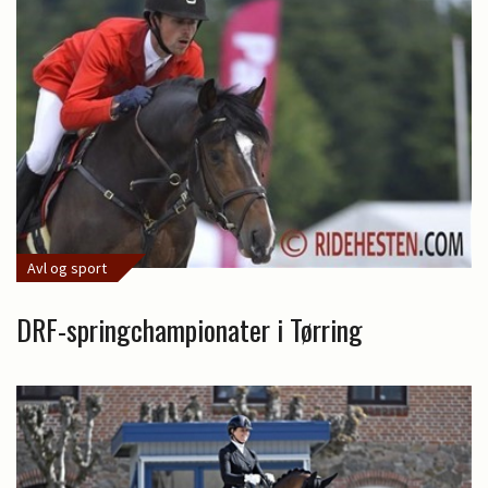
Avl og sport
DRF-springchampionater i Tørring