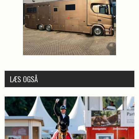
LÆS OGSÅ