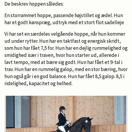
De beskrev hoppen således:
En storrammet hoppe, passende højstillet og ædel. Hun
har et godt kønspræg, udtryk med et stort flot sadelleje
Vi har set en særdeles velgående hoppe, når hun kommer
ud under rytter. Hun har en taktfast og energisk skridt,
som hun har fået 7,5 for. Hun har en dejlig rummelighed og
smidighed især i traven, hvor hun starter ud, allerede i
lavt tempo, med at bære sig godt. Hun har fået et 9-tal i
trav. Hun har en rummelig galop, med en stor bæring, hvor
hun også går i en god balance. Hun har fået 8,5 galop. 8,5 i
ridelighed, kapacitet og helhed.