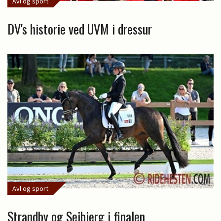
Avl og sport
DV's historie ved UVM i dressur
Avl og sport
Strandby og Sejbjerg i finalen