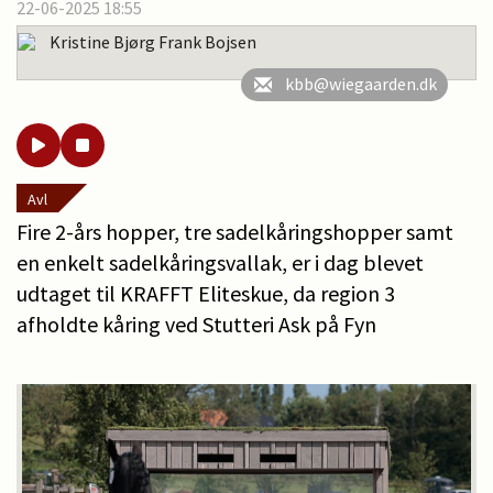
22-06-2025 18:55
Kristine Bjørg Frank Bojsen
kbb@wiegaarden.dk
Avl
Fire 2-års hopper, tre sadelkåringshopper samt
en enkelt sadelkåringsvallak, er i dag blevet
udtaget til KRAFFT Eliteskue, da region 3
afholdte kåring ved Stutteri Ask på Fyn