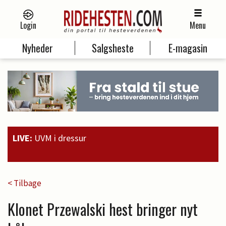
Login
Menu
Nyheder
Salgsheste
E-magasin
LIVE:
UVM i dressur
19:00
Guld til Faustino G. og sølv ti
< Tilbage
Klonet Przewalski hest bringer nyt