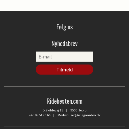
Følg os
Nyhedsbrev
Ridehesten.com
Blåkildevej 15 | 9500 Hobro
+45 98 51 20 66
|
Mediehuset@wiegaarden.dk