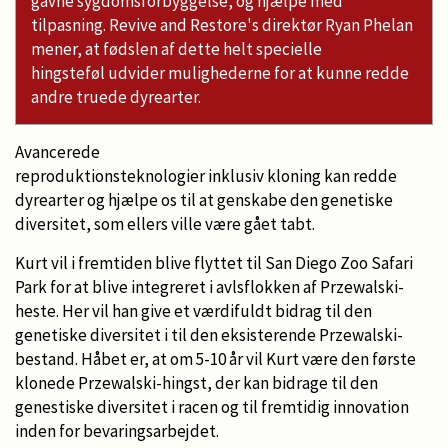
gavne sygdomsforbyggelse, og hjælpe med
tilpasning.
Revive and Restore's direktør Ryan Phelan
mener, at fødslen af dette helt specielle
hingsteføl udvider mulighederne for at kunne redde
andre truede dyrearter.
Avancerede
reproduktionsteknologier inklusiv kloning kan redde
dyrearter og hjælpe os til at genskabe den genetiske
diversitet, som ellers ville være gået tabt.
Kurt vil i fremtiden blive flyttet til San Diego Zoo Safari
Park for at blive integreret i avlsflokken af Przewalski-
heste. Her vil han give et værdifuldt bidrag til den
genetiske diversitet i til den eksisterende Przewalski-
bestand. Håbet er, at om 5-10 år vil Kurt være den første
klonede Przewalski-hingst, der kan bidrage til den
genestiske diversitet i racen og til fremtidig innovation
inden for bevaringsarbejdet.