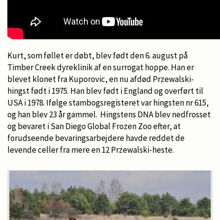
Kurt, som føllet er døbt, blev født den 6. august på
Timber Creek dyreklinik af en surrogat hoppe. Han er
blevet klonet fra Kuporovic, en nu afdød Przewalski-
hingst født i 1975. Han blev født i England og overført til
USA i 1978. Ifølge stambogsregisteret var hingsten nr 615,
og han blev 23 år gammel. Hingstens DNA blev nedfrosset
og bevaret i San Diego Global Frozen Zoo efter, at
forudseende bevaringsarbejdere havde reddet de
levende celler fra mere en 12 Przewalski-heste.