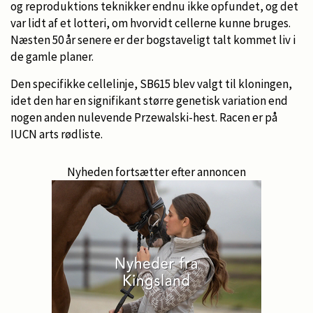
og reproduktions teknikker endnu ikke opfundet, og det
var lidt af et lotteri, om hvorvidt cellerne kunne bruges.
Næsten 50 år senere er der bogstaveligt talt kommet liv i
de gamle planer.
Den specifikke cellelinje, SB615 blev valgt til kloningen,
idet den har en signifikant større genetisk variation end
nogen anden nulevende Przewalski-hest. Racen er på
IUCN arts rødliste.
Nyheden fortsætter efter annoncen