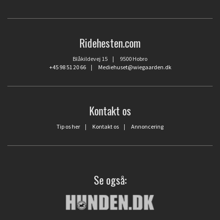
Ridehesten.com
Blåkildevej 15 | 9500 Hobro
+45 98 51 20 66
|
Mediehuset@wiegaarden.dk
Kontakt os
Tip os her
|
Kontakt os
|
Annoncering
Se også: