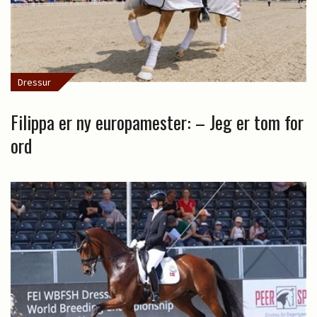
Dressur
Filippa er ny europamester: – Jeg er tom for
ord