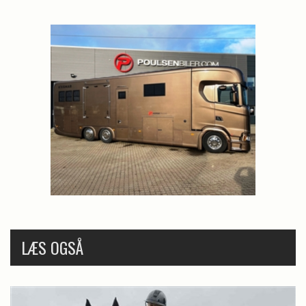
LÆS OGSÅ