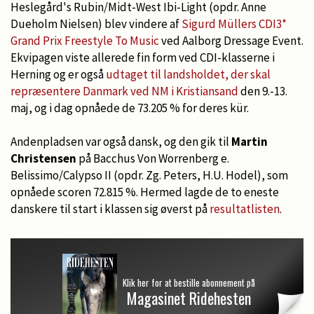
Heslegård's Rubin/Midt-West Ibi-Light (opdr. Anne
Dueholm Nielsen) blev vindere af
Sigurd Müllers CDI3*
Grand Prix Freestyle To Music
ved Aalborg Dressage Event.
Ekvipagen viste allerede fin form ved CDI-klasserne i
Herning og er også
udtaget til landsholdet, der skal
repræsentere Danmark ved NM i Kristiansand
den 9.-13.
maj, og i dag opnåede de 73.205 % for deres kür.
Andenpladsen var også dansk, og den gik til
Martin
Christensen
på Bacchus Von Worrenberg e.
Belissimo/Calypso II (opdr. Zg. Peters, H.U. Hodel), som
opnåede scoren 72.815 %. Hermed lagde de to eneste
danskere til start i klassen sig øverst på
resultatlisten
.
Klik her for at bestille abonnement på
Magasinet Ridehesten