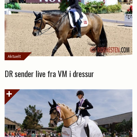
Aktuelt
DR sender live fra VM i dressur