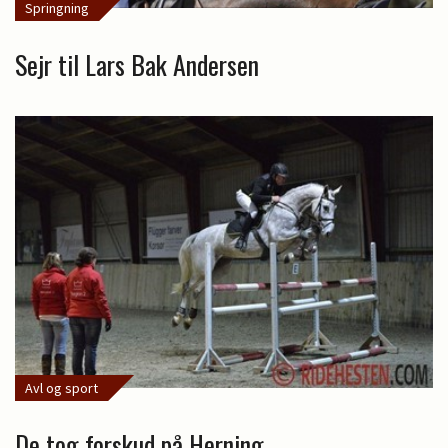
Springning
Sejr til Lars Bak Andersen
Avl og sport
De tog forskud på Herning