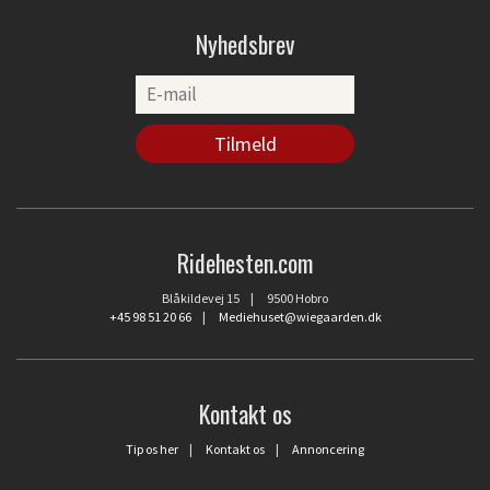
Nyhedsbrev
Ridehesten.com
Blåkildevej 15 | 9500 Hobro
+45 98 51 20 66
|
Mediehuset@wiegaarden.dk
Kontakt os
Tip os her
|
Kontakt os
|
Annoncering