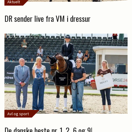
Aktuelt
DR sender live fra VM i dressur
Avl og sport
De danske heste nr. 1, 2, 6 og 9!