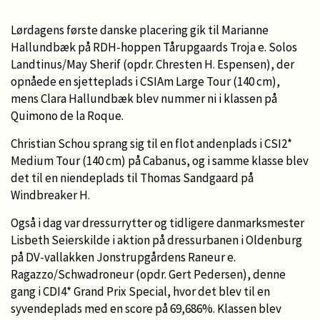
Lørdagens første danske placering gik til Marianne
Hallundbæk på RDH-hoppen Tårupgaards Troja e. Solos
Landtinus/May Sherif (opdr. Chresten H. Espensen), der
opnåede en sjetteplads i CSIAm Large Tour (140 cm),
mens Clara Hallundbæk blev nummer ni i klassen på
Quimono de la Roque.
Christian Schou sprang sig til en flot andenplads i CSI2*
Medium Tour (140 cm) på Cabanus, og i samme klasse blev
det til en niendeplads til Thomas Sandgaard på
Windbreaker H.
Også i dag var dressurrytter og tidligere danmarksmester
Lisbeth Seierskilde i aktion på dressurbanen i Oldenburg
på DV-vallakken Jonstrupgårdens Raneur e.
Ragazzo/Schwadroneur (opdr. Gert Pedersen), denne
gang i CDI4* Grand Prix Special, hvor det blev til en
syvendeplads med en score på 69,686%. Klassen blev