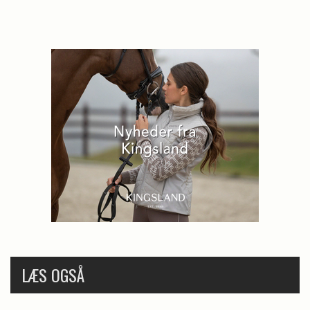
LÆS OGSÅ