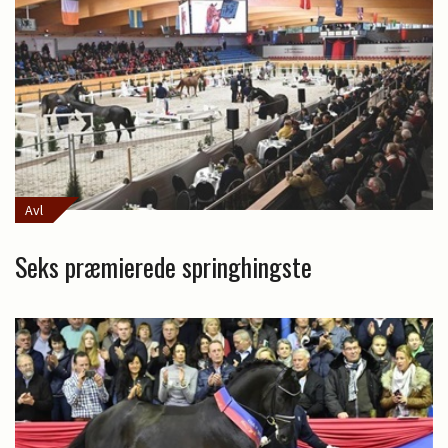
Avl
Seks præmierede springhingste