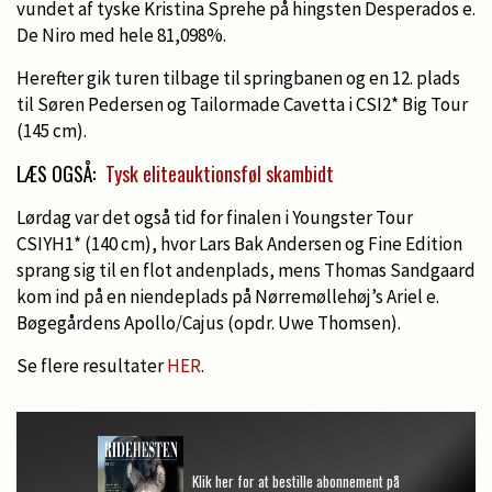
vundet af tyske Kristina Sprehe på hingsten Desperados e.
De Niro med hele 81,098%.
Herefter gik turen tilbage til springbanen og en 12. plads
til Søren Pedersen og Tailormade Cavetta i CSI2* Big Tour
(145 cm).
LÆS OGSÅ:
Tysk eliteauktionsføl skambidt
Lørdag var det også tid for finalen i Youngster Tour
CSIYH1* (140 cm), hvor Lars Bak Andersen og Fine Edition
sprang sig til en flot andenplads, mens Thomas Sandgaard
kom ind på en niendeplads på Nørremøllehøj’s Ariel e.
Bøgegårdens Apollo/Cajus (opdr. Uwe Thomsen).
Se flere resultater
HER
.
Klik her for at bestille abonnement på