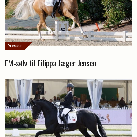
Dressur
EM-sølv til Filippa Jæger Jensen