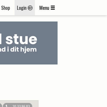
Shop
Login
Menu
20 33 86 83