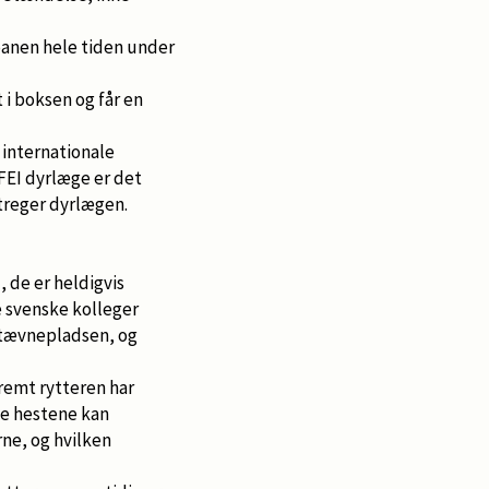
 banen hele tiden under
t i boksen og får en
 internationale
 FEI dyrlæge er det
streger dyrlægen.
, de er heldigvis
e svenske kolleger
stævnepladsen, og
remt rytteren har
ne hestene kan
rne, og hvilken