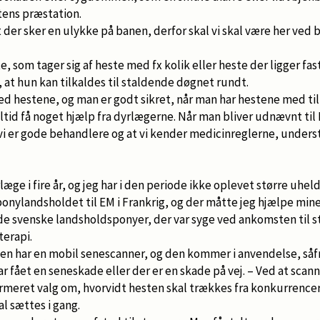
tens præstation.
mt der sker en ulykke på banen, derfor skal vi skal være her ved
e, som tager sig af heste med fx kolik eller heste der ligger fas
 at hun kan tilkaldes til staldende døgnet rundt.
ed hestene, og man er godt sikret, når man har hestene med til
ltid få noget hjælp fra dyrlægerne. Når man bliver udnævnt til
t vi er gode behandlere og at vi kender medicinreglerne, under
læge i fire år, og jeg har i den periode ikke oplevet større uheld
onylandsholdet til EM i Frankrig, og der måtte jeg hjælpe min
e svenske landsholdsponyer, der var syge ved ankomsten til 
erapi.
sen har en mobil senescanner, og den kommer i anvendelse, såf
 fået en seneskade eller der er en skade på vej. – Ved at scan
ormeret valg om, hvorvidt hesten skal trækkes fra konkurrence
l sættes i gang.