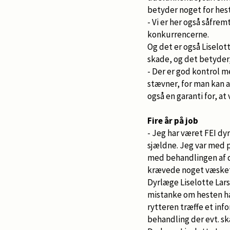
betyder noget for hes
- Vi er her også såfre
konkurrencerne.
Og det er også Liselott
skade, og det betyder,
- Der er god kontrol m
stævner, for man kan a
også en garanti for, a
Fire år på job
- Jeg har været FEI dyr
sjældne. Jeg var med p
med behandlingen af d
krævede noget væsket
Dyrlæge Liselotte Lar
mistanke om hesten har
rytteren træffe et inf
behandling der evt. ska