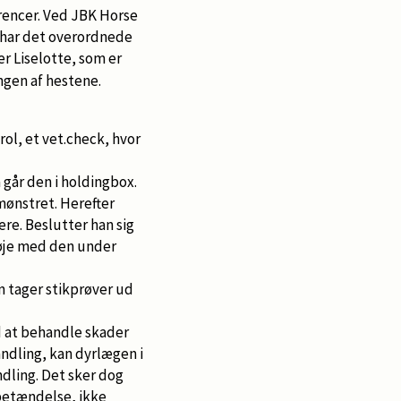
rencer. Ved JBK Horse
 har det overordnede
er Liselotte, som er
ngen af hestene.
ol, et vet.check, hvor
å går den i holdingbox.
mønstret. Herefter
ere. Beslutter han sig
a øje med den under
n tager stikprøver ud
ed at behandle skader
ndling, kan dyrlægen i
dling. Det sker dog
betændelse, ikke