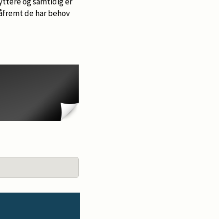
yttere og samtidig er
 såfremt de har behov