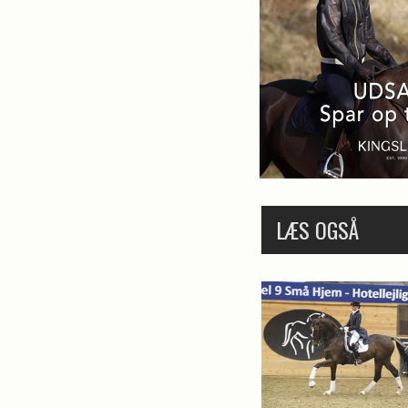
LÆS OGSÅ