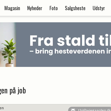
Magasin
Nyheder
Foto
Salgsheste
Udstyr
gen på job
en
tbj@wiegaarden.dk