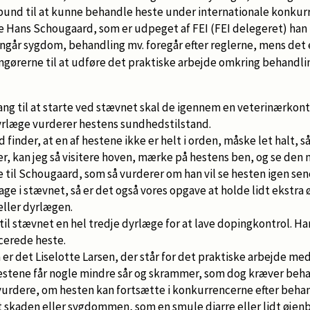
rbund til at kunne behandle heste under internationale konkur
ge Hans Schougaard, som er udpeget af FEI (FEI delegeret) han
 angår sygdom, behandling mv. foregår efter reglerne, mens det 
ngørerne til at udføre det praktiske arbejde omkring behandli
ng til at starte ved stævnet skal de igennem en veterinærkontr
rlæge vurderer hestens sundhedstilstand.
finder, at en af hestene ikke er helt i orden, måske let halt, s
r, kan jeg så visitere hoven, mærke på hestens ben, og se den 
e til Schougaard, som så vurderer om han vil se hesten igen sen
tage i stævnet, så er det også vores opgave at holde lidt ekstr
ller dyrlægen.
l stævnet en hel tredje dyrlæge for at lave dopingkontrol. Ha
cerede heste.
 er det Liselotte Larsen, der står for det praktiske arbejde m
stene får nogle mindre sår og skrammer, som dog kræver beha
 vurdere, om hesten kan fortsætte i konkurrencerne efter behan
skaden eller sygdommen, som en smule diarre eller lidt øjen