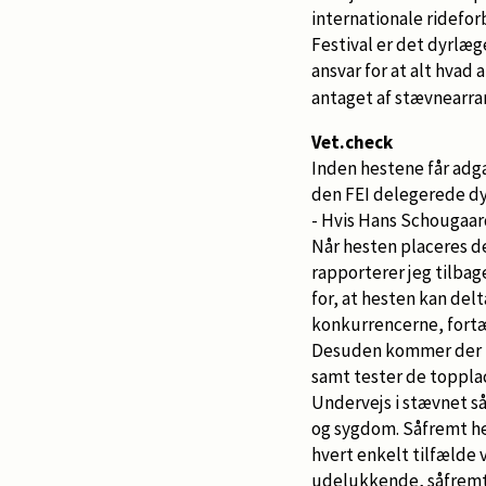
internationale ridefo
Festival er det dyrlæ
ansvar for at alt hvad
antaget af stævnearra
Vet.check
Inden hestene får adga
den FEI delegerede dy
- Hvis Hans Schougaard 
Når hesten placeres de
rapporterer jeg tilbag
for, at hesten kan del
konkurrencerne, fortæ
Desuden kommer der ti
samt tester de toppla
Undervejs i stævnet så
og sygdom. Såfremt he
hvert enkelt tilfælde
udelukkende, såfremt 