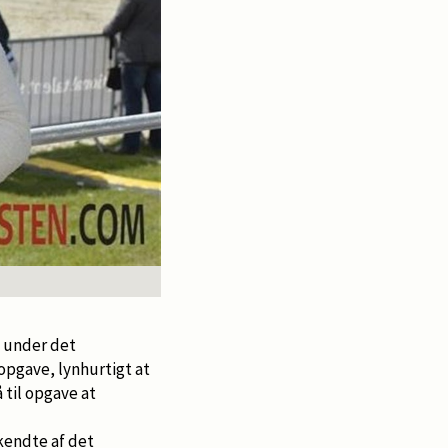
n under det
opgave, lynhurtigt at
 til opgave at
kendte af det