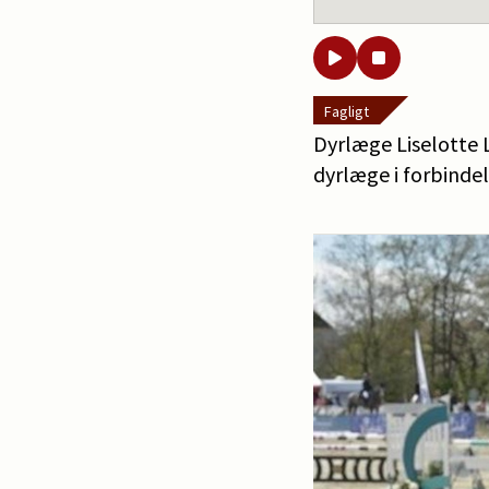
Fagligt
Dyrlæge Liselotte L
dyrlæge i forbinde