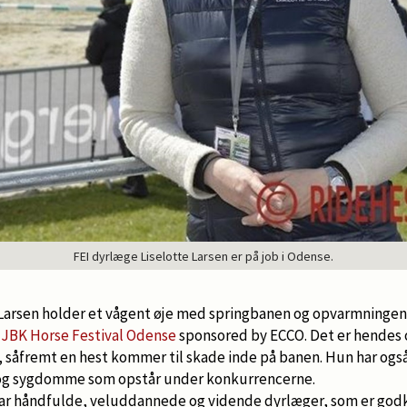
FEI dyrlæge Liselotte Larsen er på job i Odense.
 Larsen holder et vågent øje med springbanen og opvarmninge
e
JBK Horse Festival Odense
sponsored by ECCO. Det er hendes 
e, såfremt en hest kommer til skade inde på banen. Hun har også
 og sygdomme som opstår under konkurrencerne.
ar håndfulde, veluddannede og vidende dyrlæger, som er god