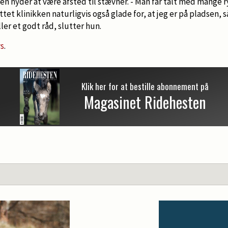
en nyder at være afsted til stævner. - Man får talt med mange r
yttet klinikken naturligvis også glade for, at jeg er på pladsen,
ller et godt råd, slutter hun.
s
.
Klik her for at bestille abonnement på
Magasinet Ridehesten