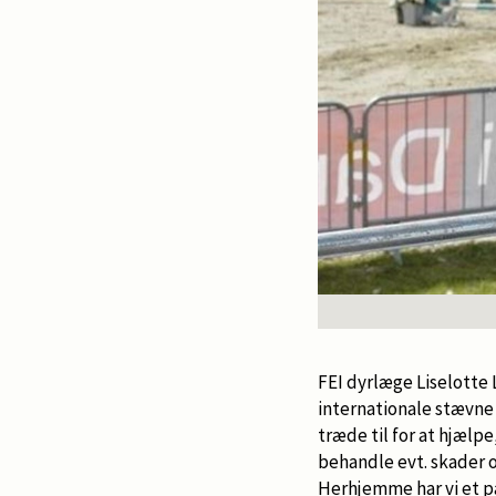
FEI dyrlæge Liselotte
internationale stævn
træde til for at hjælp
behandle evt. skader
Herhjemme har vi et p