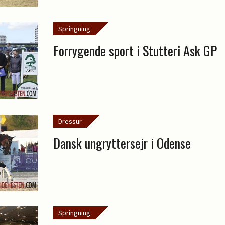
Springning
Forrygende sport i Stutteri Ask GP
Dressur
Dansk ungryttersejr i Odense
Springning