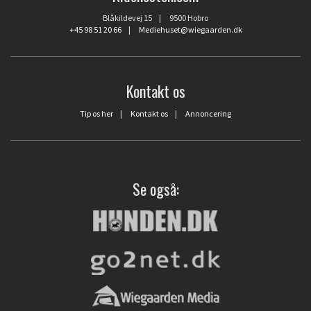
Blåkildevej 15 | 9500 Hobro
+45 98 51 20 66
|
Mediehuset@wiegaarden.dk
Kontakt os
Tip os her
|
Kontakt os
|
Annoncering
Se også: