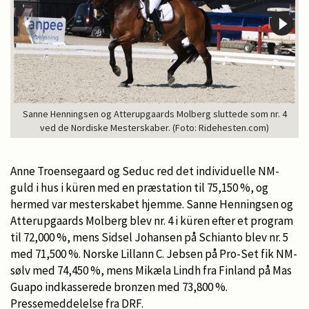
Sanne Henningsen og Atterupgaards Molberg sluttede som nr. 4
ved de Nordiske Mesterskaber. (Foto: Ridehesten.com)
Anne Troensegaard og Seduc red det individuelle NM-
guld i hus i küren med en præstation til 75,150 %, og
hermed var mesterskabet hjemme. Sanne Henningsen og
Atterupgaards Molberg blev nr. 4 i küren efter et program
til 72,000 %, mens Sidsel Johansen på Schianto blev nr. 5
med 71,500 %. Norske Lillann C. Jebsen på Pro-Set fik NM-
sølv med 74,450 %, mens Mikæla Lindh fra Finland på Mas
Guapo indkasserede bronzen med 73,800 %.
Pressemeddelelse fra DRF.