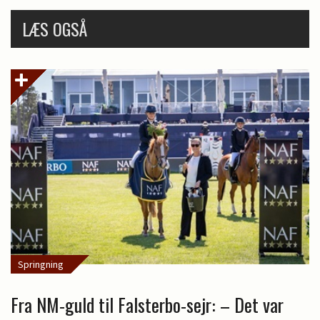
LÆS OGSÅ
Springning
Fra NM-guld til Falsterbo-sejr: – Det var