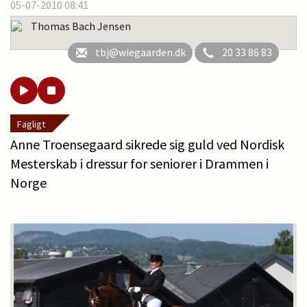
05-07-2010 08:41
Thomas Bach Jensen
tbj@wiegaarden.dk
20 33 86 83
Fagligt
Anne Troensegaard sikrede sig guld ved Nordisk
Mesterskab i dressur for seniorer i Drammen i
Norge