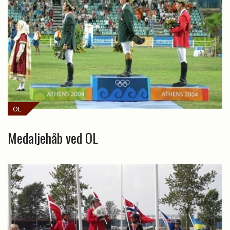
OL
Medaljehåb ved OL