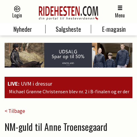
Login
Menu
Nyheder
Salgsheste
E-magasin
LIVE:
UVM i dressur
ev nr. 2 i B-finalen og er dermed kvalificeret til søndagens fina
< Tilbage
NM-guld til Anne Troensegaard