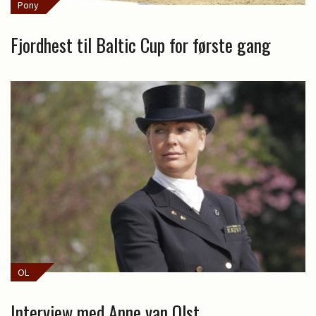
Pony
Fjordhest til Baltic Cup for første gang
OL
Interview med Anne van Olst