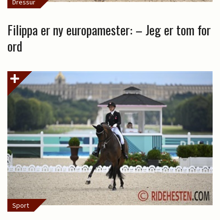
Dressur
Filippa er ny europamester: – Jeg er tom for
ord
Sport