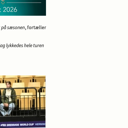
rt på sæsonen
, fortæller
 dag lykkedes hele turen