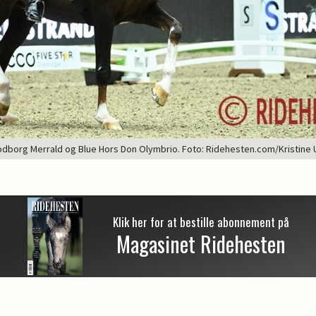
dborg Merrald og Blue Hors Don Olymbrio. Foto: Ridehesten.com/Kristine 
Klik her for at bestille abonnement på
Magasinet Ridehesten