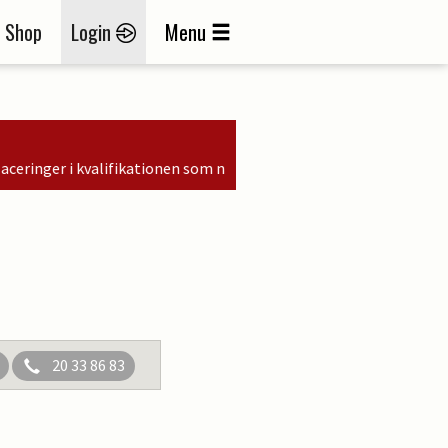
Shop
Login
Menu
 som nr. 6, 9 og 11
20 33 86 83