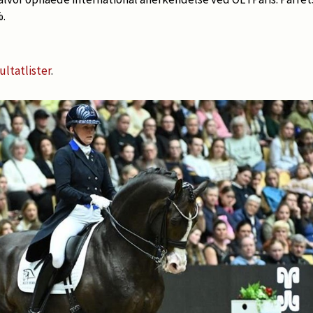
.
ultatlister
.