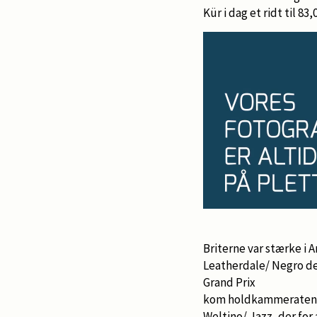
Kür i dag et ridt til 8
Briterne var stærke i
Leatherdale/ Negro de
Grand Prix
kom holdkammerate
Weltino/ Jazz, der for 