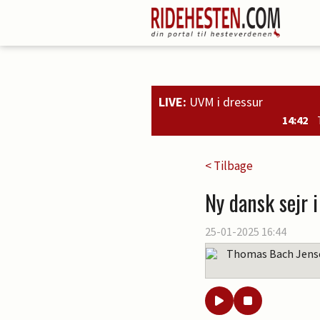
LIVE:
UVM i dressur
14:42
Tre ud af fire danske 5-års h
< Tilbage
Ny dansk sejr
25-01-2025 16:44
Thomas Bach Jens