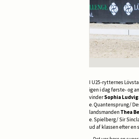
I U25-rytternes Lövsta
igen i dag første- og
vinder
Sophia Ludvig
e. Quantensprung/ De
landsmanden
Thea B
e. Spielberg/ Sir Sincl
ud af klassen efter en
–
Det var bare en super 