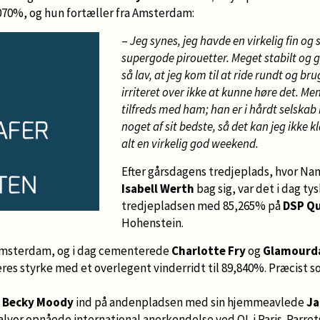
3,070%, og hun fortæller fra Amsterdam:
–
Jeg synes, jeg havde en virkelig fin og 
supergode pirouetter. Meget stabilt og 
så lav, at jeg kom til at ride rundt og br
irriteret over ikke at kunne høre det. M
tilfreds med ham; han er i hårdt selskab 
noget af sit bedste, så det kan jeg ikke kl
alt en virkelig god weekend.
Efter gårsdagens tredjeplads, hvor Na
Isabell Werth
bag sig, var det i dag t
tredjepladsen med 85,265% på
DSP Q
Hohenstein.
 Amsterdam, og i dag cementerede
Charlotte Fry
og
Glamourd
res styrke med et overlegent vinderridt til 89,840%. Præcist 
n
Becky Moody
ind på andenpladsen med sin hjemmeavlede
J
alvor opnåede international anerkendelse ved OL i Paris. Parrets