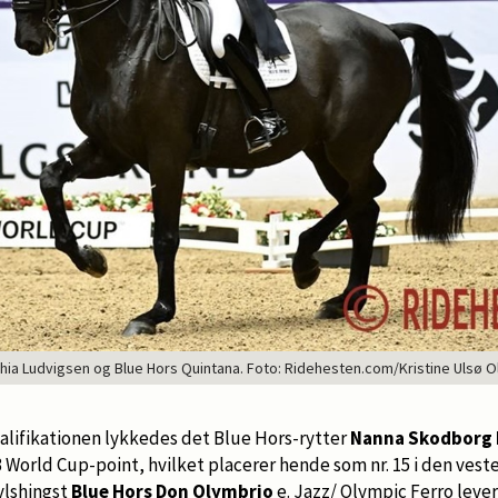
hia Ludvigsen og Blue Hors Quintana. Foto: Ridehesten.com/Kristine Ulsø O
alifikationen lykkedes det Blue Hors-rytter
Nanna Skodborg 
3 World Cup-point, hvilket placerer hende som nr. 15 i den vest
vlshingst
Blue Hors Don Olymbrio
e. Jazz/ Olympic Ferro lever