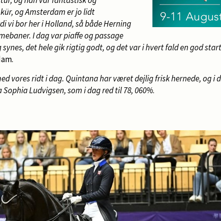
kür, og Amsterdam er jo lidt
i vi bor her i Holland, så både Herning
ebaner. I dag var piaffe og passage
synes, det hele gik rigtig godt, og det var i hvert fald en god sta
dam.
 med vores ridt i dag. Quintana har været dejlig frisk hernede, og i
ra Sophia Ludvigsen, som i dag red til 78, 060%
.