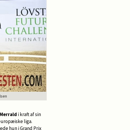
lsen
Merrald
i kraft af sin
europæiske liga.
ede hun i Grand Prix