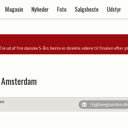
Magasin
Nyheder
Foto
Salgsheste
Udstyr
este er direkte videre til finalen efter placeringer i kvalifikationen
 i Amsterdam
en
tbj@wiegaarden.dk