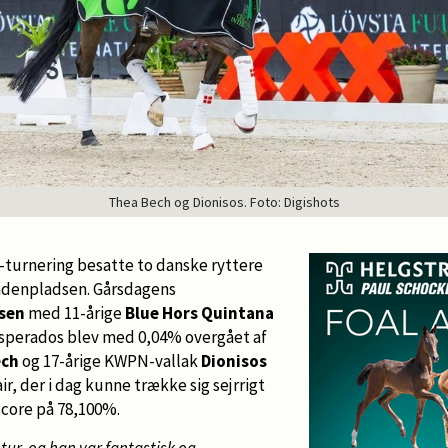
Thea Bech og Dionisos. Foto: Digishots
-turnering besatte to danske ryttere
 andenpladsen. Gårsdagens
sen
med 11-årige
Blue Hors Quintana
sperados blev med 0,04% overgået af
ech
og 17-årige KWPN-vallak
Dionisos
air, der i dag kunne trække sig sejrrigt
 score på 78,100%.
tur, og han var fantastisk og