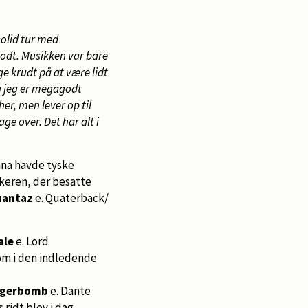
solid tur med
godt. Musikken var bare
uge krudt på at være lidt
en jeg er megagodt
her, men lever op til
age over. Det har alt i
nna havde tyske
yskeren, der besatte
uantaz
e. Quaterback/
ale
e. Lord
som i den indledende
agerbomb
e. Dante
 ridt blev i dag