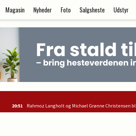
Magasin
Nyheder
Foto
Salgsheste
Udstyr
Langholt og Michael Grønne Christensen blev nr. 2 i B-finalen og 