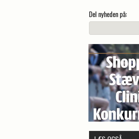
Del nyheden på:
LÆS OGSÅ