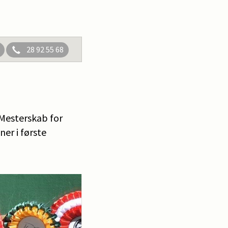
28 92 55 68
F Mesterskab for
ner i første