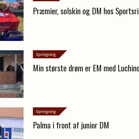
Præmier, solskin og DM hos Sportsr
Springning
Min største drøm er EM med Luchin
Springning
Palma i front af junior DM