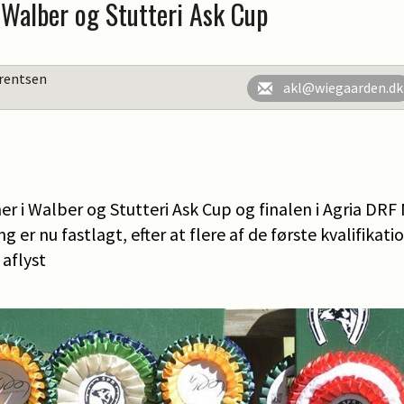
 Walber og Stutteri Ask Cup
rentsen
akl@wiegaarden.dk
oner i Walber og Stutteri Ask Cup og finalen i Agria DR
g er nu fastlagt, efter at flere af de første kvalifikatio
aflyst