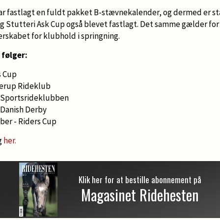
r fastlagt en fuldt pakket B-stævnekalender, og dermed er st
og Stutteri Ask Cup også blevet fastlagt. Det samme gælder fo
erskabet for klubhold i springning.
 følger:
rs Cup
allerup Rideklub
t - Sportsrideklubben
 - Danish Derby
ber - Riders Cup
g
her.
Klik her for at bestille abonnement på
Magasinet Ridehesten