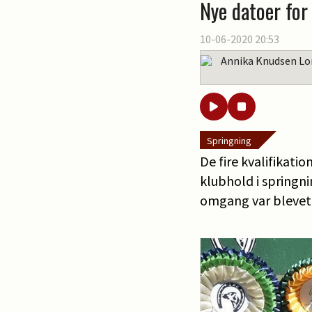
Nye datoer for
10-06-2020 20:53
Annika Knudsen Lo
Springning
De fire kvalifikati
klubhold i springnin
omgang var blevet 