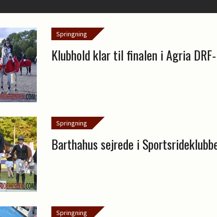
Springning
Klubhold klar til finalen i Agria DR
Springning
Barthahus sejrede i Sportsrideklubb
Springning