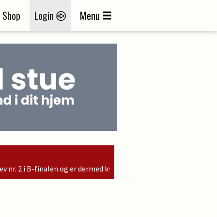
Shop
Login
Menu
er dermed kvalificeret til søndagens finale