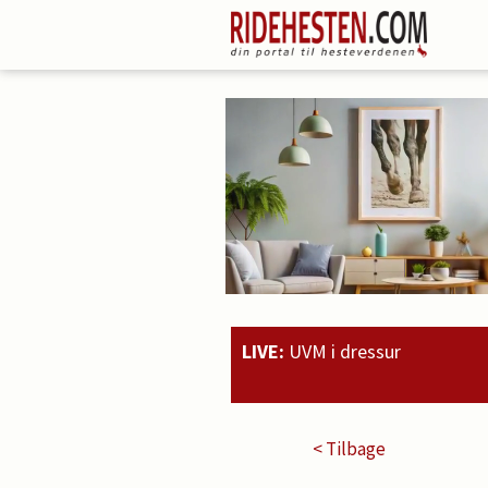
LIVE:
UVM i dressur
20:51
Rahmoz 
< Tilbage