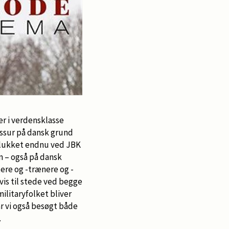
er i verdensklasse
essur på dansk grund
 slukket endnu ved JBK
n – også på dansk
ere og -trænere og -
vis til stede ved begge
ilitaryfolket bliver
r vi også besøgt både
.