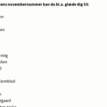
tens novembernummer kan du bl.a. glæde dig til:
um
sen
dning
ikken
d
 Varmblod
n
rgaard
sten-taske