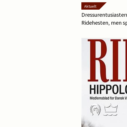
Aktuelt
Dressurentusiastern
Ridehesten, men sp