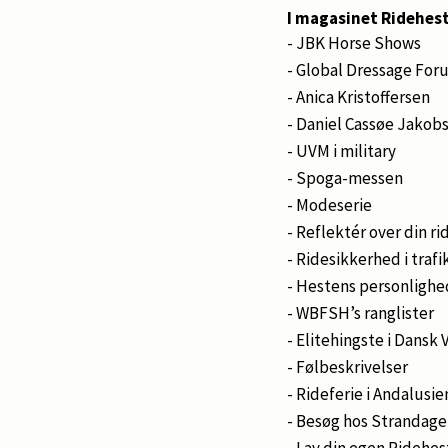
I magasinet Ridehes
- JBK Horse Shows
- Global Dressage For
- Anica Kristoffersen
- Daniel Cassøe Jakob
- UVM i military
- Spoga-messen
- Modeserie
- Reflektér over din ri
- Ridesikkerhed i traf
- Hestens personlighe
- WBFSH’s ranglister
- Elitehingste i Dansk
- Følbeskrivelser
- Rideferie i Andalusie
- Besøg hos Strandage
- Lav din egen Ridehe