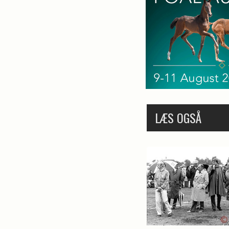
LÆS OGSÅ