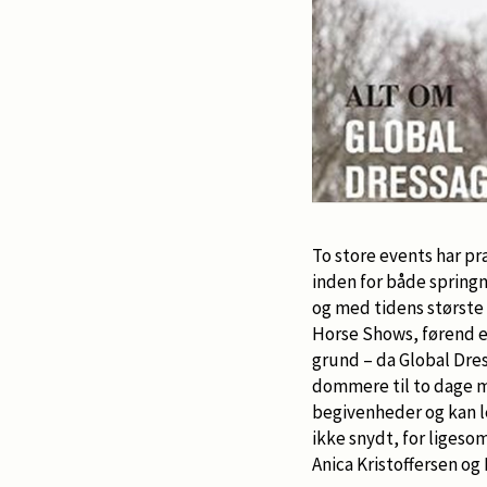
To store events har p
inden for både springn
og med tidens største 
Horse Shows, førend en
grund – da Global Dre
dommere til to dage me
begivenheder og kan le
ikke snydt, for ligeso
Anica Kristoffersen og