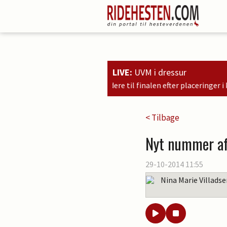
LIVE:
UVM i dressur
r direkte videre til finalen efter placeringer i kvalifikationen som n
< Tilbage
Nyt nummer af
29-10-2014 11:55
Nina Marie Villads