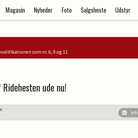
Magasin
Nyheder
Foto
Salgsheste
Udstyr
r. 6, 9 og 11
 Ridehesten ude nu!
en
inf