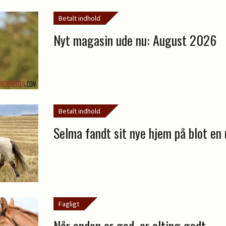
Betalt indhold
Nyt magasin ude nu: August 2026
Betalt indhold
Selma fandt sit nye hjem på blot en
Fagligt
Når enden er god, er alting godt