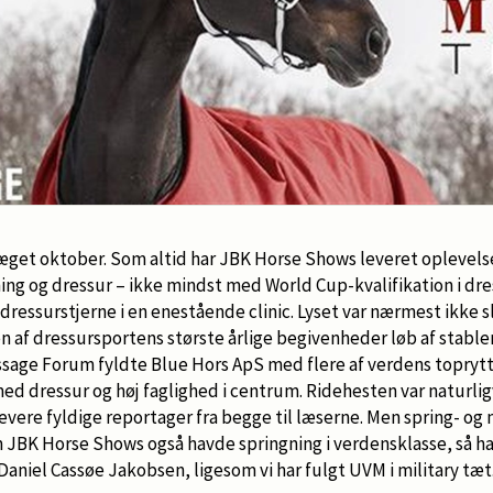
ræget oktober. Som altid har JBK Horse Shows leveret oplevels
ing og dressur – ikke mindst med World Cup-kvalifikation i dr
dressurstjerne i en enestående clinic. Lyset var nærmest ikke
 af dressursportens største årlige begivenheder løb af stable
ssage Forum fyldte Blue Hors ApS med flere af verdens toprytt
d dressur og høj faglighed i centrum. Ridehesten var naturlig
vere fyldige reportager fra begge til læserne. Men spring- og m
m JBK Horse Shows også havde springning i verdensklasse, så ha
 Daniel Cassøe Jakobsen, ligesom vi har fulgt UVM i military tæt