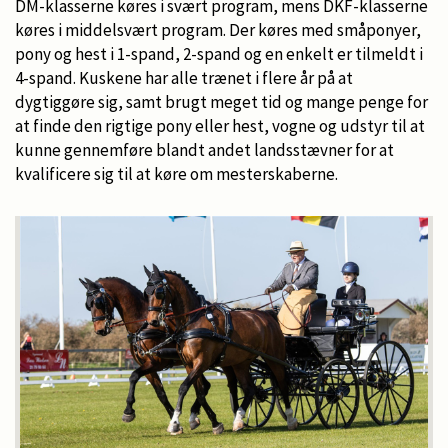
DM-klasserne køres i svært program, mens DKF-klasserne
køres i middelsvært program. Der køres med småponyer,
pony og hest i 1-spand, 2-spand og en enkelt er tilmeldt i
4-spand. Kuskene har alle trænet i flere år på at
dygtiggøre sig, samt brugt meget tid og mange penge for
at finde den rigtige pony eller hest, vogne og udstyr til at
kunne gennemføre blandt andet landsstævner for at
kvalificere sig til at køre om mesterskaberne.