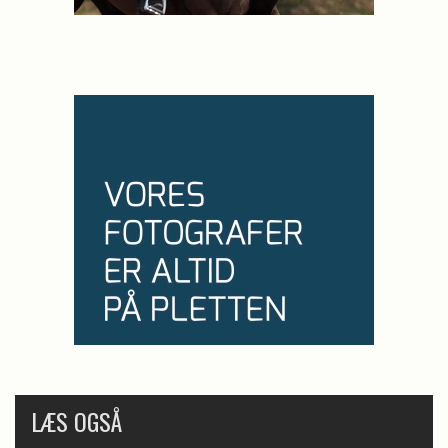
LÆS OGSÅ