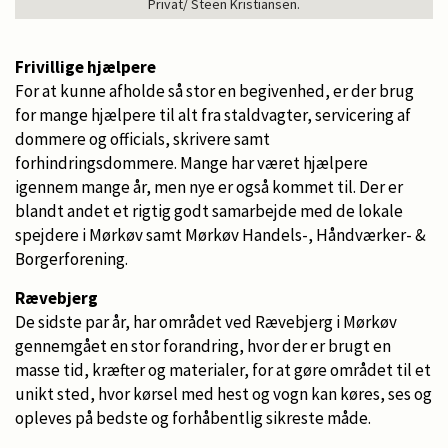
Privat/ Steen Kristiansen.
Frivillige hjælpere
For at kunne afholde så stor en begivenhed, er der brug
for mange hjælpere til alt fra staldvagter, servicering af
dommere og officials, skrivere samt
forhindringsdommere. Mange har været hjælpere
igennem mange år, men nye er også kommet til. Der er
blandt andet et rigtig godt samarbejde med de lokale
spejdere i Mørkøv samt Mørkøv Handels-, Håndværker- &
Borgerforening.
Rævebjerg
De sidste par år, har området ved Rævebjerg i Mørkøv
gennemgået en stor forandring, hvor der er brugt en
masse tid, kræfter og materialer, for at gøre området til et
unikt sted, hvor kørsel med hest og vogn kan køres, ses og
opleves på bedste og forhåbentlig sikreste måde.