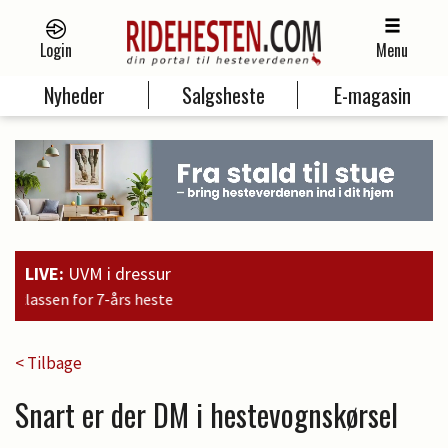
Login
Menu
Nyheder
Salgsheste
E-magasin
LIVE:
UVM i dressur
15:09
Brandtbjerg
< Tilbage
Snart er der DM i hestevognskørsel