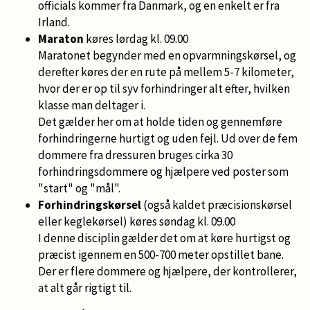
officials kommer fra Danmark, og en enkelt er fra
Irland.
Maraton
køres lørdag kl. 09.00
Maratonet begynder med en opvarmningskørsel, og
derefter køres der en rute på mellem 5-7 kilometer,
hvor der er op til syv forhindringer alt efter, hvilken
klasse man deltager i.
Det gælder her om at holde tiden og gennemføre
forhindringerne hurtigt og uden fejl. Ud over de fem
dommere fra dressuren bruges cirka 30
forhindringsdommere og hjælpere ved poster som
"start" og "mål".
Forhindringskørsel
(også kaldet præcisionskørsel
eller keglekørsel) køres søndag kl. 09.00
I denne disciplin gælder det om at køre hurtigst og
præcist igennem en 500-700 meter opstillet bane.
Der er flere dommere og hjælpere, der kontrollerer,
at alt går rigtigt til.