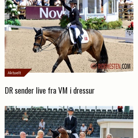
Aktuelt
DR sender live fra VM i dressur