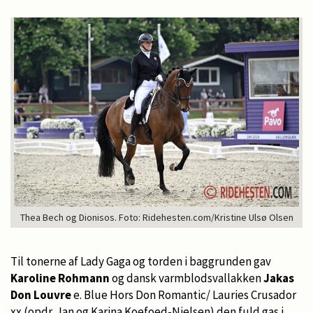
Thea Bech og Dionisos. Foto: Ridehesten.com/Kristine Ulsø Olsen
Til tonerne af Lady Gaga og torden i baggrunden gav
Karoline Rohmann
og dansk varmblodsvallakken
Jakas
Don Louvre
e. Blue Hors Don Romantic/ Lauries Crusador
xx (opdr. Jan og Karina Koefoed-Nielsen) den fuld gas i