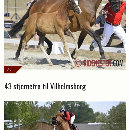
Avl
43 stjernefrø til Vilhelmsborg