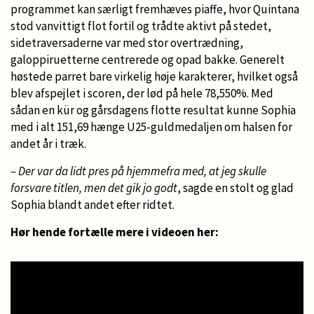
programmet kan særligt fremhæves piaffe, hvor Quintana
stod vanvittigt flot fortil og trådte aktivt på stedet,
sidetraversaderne var med stor overtrædning,
galoppiruetterne centrerede og opad bakke. Generelt
høstede parret bare virkelig høje karakterer, hvilket også
blev afspejlet i scoren, der lød på hele 78,550%. Med
sådan en kür og gårsdagens flotte resultat kunne Sophia
med i alt 151,69 hænge U25-guldmedaljen om halsen for
andet år i træk.
– Der var da lidt pres på hjemmefra med, at jeg skulle
forsvare titlen, men det gik jo godt
, sagde en stolt og glad
Sophia blandt andet efter ridtet.
Hør hende fortælle mere i videoen her: