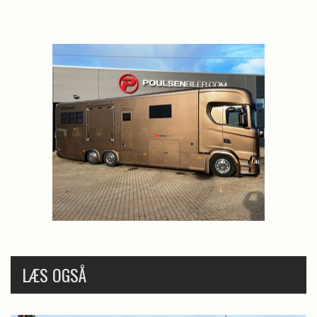
LÆS OGSÅ