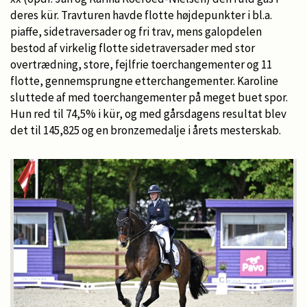
deres kür. Travturen havde flotte højdepunkter i bl.a.
piaffe, sidetraversader og fri trav, mens galopdelen
bestod af virkelig flotte sidetraversader med stor
overtrædning, store, fejlfrie toerchangementer og 11
flotte, gennemsprungne etterchangementer. Karoline
sluttede af med toerchangementer på meget buet spor.
Hun red til 74,5% i kür, og med gårsdagens resultat blev
det til 145,825 og en bronzemedalje i årets mesterskab.