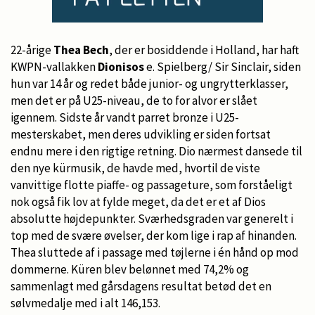
22-årige
Thea Bech
, der er bosiddende i Holland, har haft
KWPN-vallakken
Dionisos
e. Spielberg/ Sir Sinclair, siden
hun var 14 år og redet både junior- og ungrytterklasser,
men det er på U25-niveau, de to for alvor er slået
igennem. Sidste år vandt parret bronze i U25-
mesterskabet, men deres udvikling er siden fortsat
endnu mere i den rigtige retning. Dio nærmest dansede til
den nye kürmusik, de havde med, hvortil de viste
vanvittige flotte piaffe- og passageture, som forståeligt
nok også fik lov at fylde meget, da det er et af Dios
absolutte højdepunkter. Sværhedsgraden var generelt i
top med de svære øvelser, der kom lige i rap af hinanden.
Thea sluttede af i passage med tøjlerne i én hånd op mod
dommerne. Küren blev belønnet med 74,2% og
sammenlagt med gårsdagens resultat betød det en
sølvmedalje med i alt 146,153.