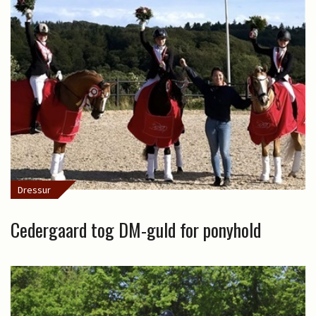
Dressur
Cedergaard tog DM-guld for ponyhold