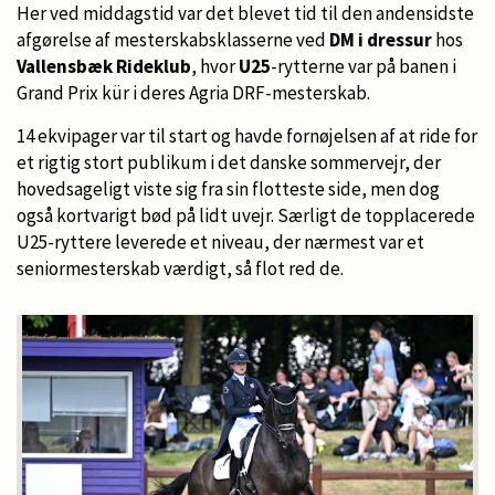
Her ved middagstid var det blevet tid til den andensidste
afgørelse af mesterskabsklasserne ved
DM i dressur
hos
Vallensbæk Rideklub
, hvor
U25
-rytterne var på banen i
Grand Prix kür i deres Agria DRF-mesterskab.
14 ekvipager var til start og havde fornøjelsen af at ride for
et rigtig stort publikum i det danske sommervejr, der
hovedsageligt viste sig fra sin flotteste side, men dog
også kortvarigt bød på lidt uvejr. Særligt de topplacerede
U25-ryttere leverede et niveau, der nærmest var et
seniormesterskab værdigt, så flot red de.