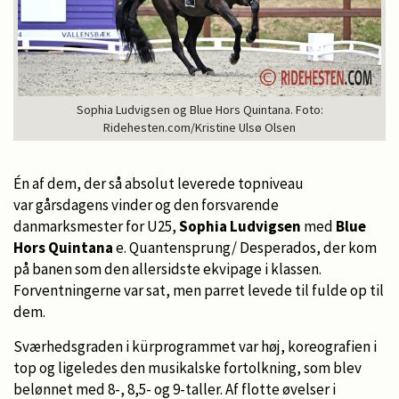
Sophia Ludvigsen og Blue Hors Quintana. Foto:
Ridehesten.com/Kristine Ulsø Olsen
Én af dem, der så absolut leverede topniveau
var gårsdagens vinder og den forsvarende
danmarksmester for U25,
Sophia Ludvigsen
med
Blue
Hors Quintana
e. Quantensprung/ Desperados, der kom
på banen som den allersidste ekvipage i klassen.
Forventningerne var sat, men parret levede til fulde op til
dem.
Sværhedsgraden i kürprogrammet var høj, koreografien i
top og ligeledes den musikalske fortolkning, som blev
belønnet med 8-, 8,5- og 9-taller. Af flotte øvelser i