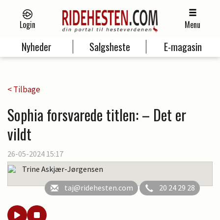
Login
Menu
Nyheder
Salgsheste
E-magasin
< Tilbage
Sophia forsvarede titlen: – Det er
vildt
26-05-2024 15:17
Trine Askjær-Jørgensen
taj@ridehesten.com
20 24 29 28