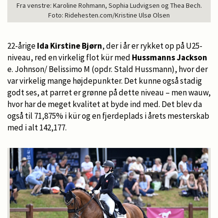
Fra venstre: Karoline Rohmann, Sophia Ludvigsen og Thea Bech.
Foto: Ridehesten.com/Kristine Ulsø Olsen
22-årige
Ida Kirstine Bjørn
, der i år er rykket op på U25-
niveau, red en virkelig flot kür med
Hussmanns Jackson
e. Johnson/ Belissimo M (opdr. Stald Hussmann), hvor der
var virkelig mange højdepunkter. Det kunne også stadig
godt ses, at parret er grønne på dette niveau – men wauw,
hvor har de meget kvalitet at byde ind med. Det blev da
også til 71,875% i kür og en fjerdeplads i årets mesterskab
med i alt 142,177.