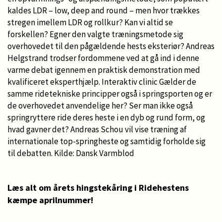
kaldes LDR – low, deep and round – men hvor trækkes
stregen imellem LDR og rollkur? Kan vi altid se
forskellen? Egner den valgte træningsmetode sig
overhovedet til den pågældende hests eksteriør? Andreas
Helgstrand trodser fordommene ved at gå ind i denne
varme debat igennem en praktisk demonstration med
kvalificeret eksperthjælp. Interaktiv clinic Gælder de
samme ridetekniske principper også i springsporten og er
de overhovedet anvendelige her? Ser man ikke også
springryttere ride deres heste i en dyb og rund form, og
hvad gavner det? Andreas Schou vil vise træning af
internationale top-springheste og samtidig forholde sig
til debatten. Kilde: Dansk Varmblod
Læs alt om årets hingstekåring i Ridehestens
kæmpe aprilnummer!