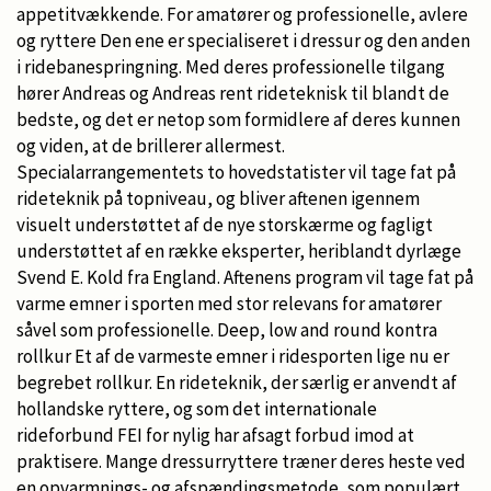
appetitvækkende. For amatører og professionelle, avlere
og ryttere Den ene er specialiseret i dressur og den anden
i ridebanespringning. Med deres professionelle tilgang
hører Andreas og Andreas rent rideteknisk til blandt de
bedste, og det er netop som formidlere af deres kunnen
og viden, at de brillerer allermest.
Specialarrangementets to hovedstatister vil tage fat på
rideteknik på topniveau, og bliver aftenen igennem
visuelt understøttet af de nye storskærme og fagligt
understøttet af en række eksperter, heriblandt dyrlæge
Svend E. Kold fra England. Aftenens program vil tage fat på
varme emner i sporten med stor relevans for amatører
såvel som professionelle. Deep, low and round kontra
rollkur Et af de varmeste emner i ridesporten lige nu er
begrebet rollkur. En rideteknik, der særlig er anvendt af
hollandske ryttere, og som det internationale
rideforbund FEI for nylig har afsagt forbud imod at
praktisere. Mange dressurryttere træner deres heste ved
en opvarmnings- og afspændingsmetode, som populært