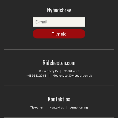
Nyhedsbrev
Ridehesten.com
Blåkildevej 15 | 9500 Hobro
+45 98 51 20 66
|
Mediehuset@wiegaarden.dk
Kontakt os
Tip os her
|
Kontakt os
|
Annoncering