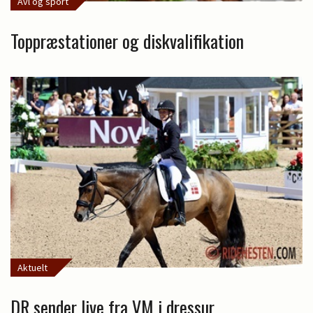
Avl og sport
Toppræstationer og diskvalifikation
Aktuelt
DR sender live fra VM i dressur