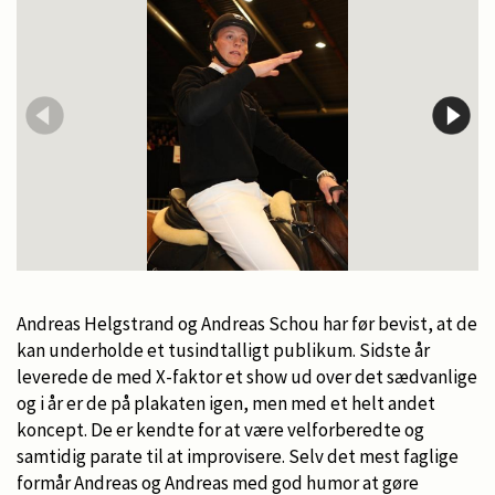
Andreas Helgstrand og Andreas Schou har før bevist, at de
kan underholde et tusindtalligt publikum. Sidste år
leverede de med X-faktor et show ud over det sædvanlige
og i år er de på plakaten igen, men med et helt andet
koncept. De er kendte for at være velforberedte og
samtidig parate til at improvisere. Selv det mest faglige
formår Andreas og Andreas med god humor at gøre