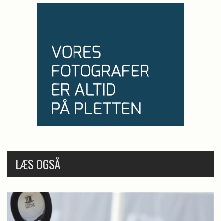
LÆS OGSÅ