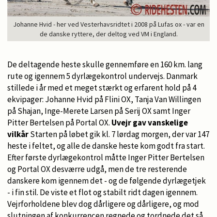
Johanne Hvid - her ved Vesterhavsridtet i 2008 på Lufas ox - var en
de danske ryttere, der deltog ved VM i England.
De deltagende heste skulle gennemføre en 160 km. lang
rute og igennem 5 dyrlægekontrol undervejs. Danmark
stillede i år med et meget stærkt og erfarent hold på 4
ekvipager: Johanne Hvid på Flini OX, Tanja Van Willingen
på Shajan, Inge-Merete Larsen på Serij OX samt Inger
Pitter Bertelsen på Portal OX.
Uvejr gav vanskelige
vilkår
Starten på løbet gik kl. 7 lørdag morgen, der var 147
heste i feltet, og alle de danske heste kom godt fra start.
Efter første dyrlægekontrol måtte Inger Pitter Bertelsen
og Portal OX desværre udgå, men de tre resterende
danskere kom igennem det - og de følgende dyrlægetjek
- i fin stil. De viste et flot og stabilt ridt dagen igennem.
Vejrforholdene blev dog dårligere og dårligere, og mod
slutningen af konkurrencen regnede og tordnede det så