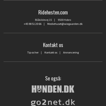
Ridehesten.com
Blåkildevej 15 | 9500 Hobro
+45 98 51 20 66
|
Mediehuset@wiegaarden.dk
Kontakt os
Tip os her
|
Kontakt os
|
Annoncering
Se også: