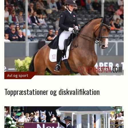
Avl og sport
Toppræstationer og diskvalifikation