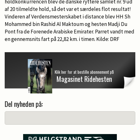
holdkonkurrencen blev de danske ryttere samlet nr. 9 ud
af 20 tilmeldte hold, så det var et særdeles flot resultat!
Vinderen af Verdensmesterskabet i distance blev HH Sh
Mohammed bin Rashid Al Maktoum og hesten Madji Du
Pont fra de Forenede Arabiske Emirater. Parret vandt med
en gennemsnits fart på 22,82 km. i timen. Kilde: DRF
Klik her for at bestille abonnement på
Magasinet Ridehesten
Del nyheden på: