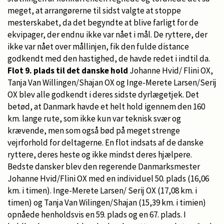
meget, at arrangørerne til sidst valgte at stoppe
mesterskabet, da det begyndte at blive farligt for de
ekvipager, der endnu ikke var nået i mål. De ryttere, der
ikke var nået over mållinjen, fik den fulde distance
godkendt med den hastighed, de havde redet i indtil da.
Flot 9. plads til det danske hold
Johanne Hvid/ Flini OX,
Tanja Van Willingen/Shajan OX og Inge-Merete Larsen/Serij
OX blev alle godkendt i deres sidste dyrlægetjek. Det
betød, at Danmark havde et helt hold igennem den 160
km. lange rute, som ikke kun var teknisk svær og
krævende, men som også bød på meget strenge
vejrforhold for deltagerne. En flot indsats af de danske
ryttere, deres heste og ikke mindst deres hjælpere.
Bedste dansker blev den regerende Danmarksmester
Johanne Hvid/Flini OX med en individuel 50. plads (16,06
km. i timen). Inge-Merete Larsen/ Serij OX (17,08 km. i
timen) og Tanja Van Wilingen/Shajan (15,39 km. i timien)
opnåede henholdsvis en 59. plads og en 67. plads. I