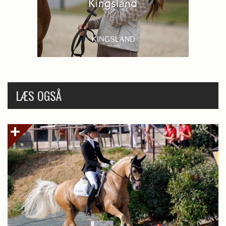
LÆS OGSÅ