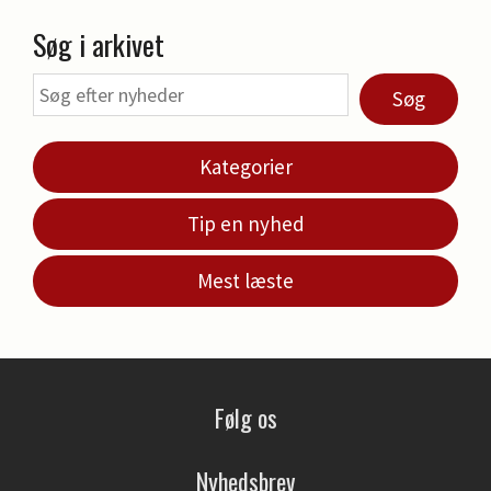
Søg i arkivet
Søg
Kategorier
Tip en nyhed
Mest læste
Følg os
Nyhedsbrev