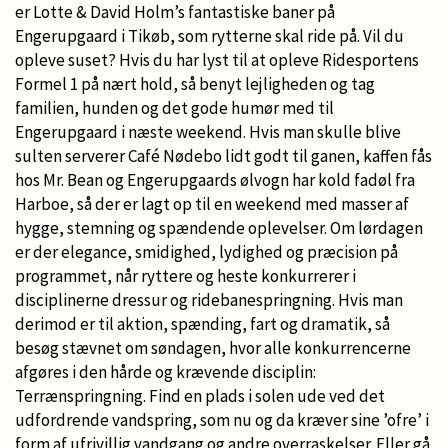
er Lotte & David Holm’s fantastiske baner på
Engerupgaard i Tikøb, som rytterne skal ride på. Vil du
opleve suset? Hvis du har lyst til at opleve Ridesportens
Formel 1 på nært hold, så benyt lejligheden og tag
familien, hunden og det gode humør med til
Engerupgaard i næste weekend. Hvis man skulle blive
sulten serverer Café Nødebo lidt godt til ganen, kaffen fås
hos Mr. Bean og Engerupgaards ølvogn har kold fadøl fra
Harboe, så der er lagt op til en weekend med masser af
hygge, stemning og spændende oplevelser. Om lørdagen
er der elegance, smidighed, lydighed og præcision på
programmet, når ryttere og heste konkurrerer i
disciplinerne dressur og ridebanespringning. Hvis man
derimod er til aktion, spænding, fart og dramatik, så
besøg stævnet om søndagen, hvor alle konkurrencerne
afgøres i den hårde og krævende disciplin:
Terrænspringning. Find en plads i solen ude ved det
udfordrende vandspring, som nu og da kræver sine ’ofre’ i
form af ufrivillig vandgang og andre overraskelser. Eller gå