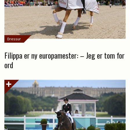
Dressur
Filippa er ny europamester: – Jeg er tom for
ord