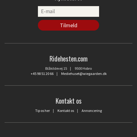
Ridehesten.com
Blåkildevej 15 | 9500 Hobro
+45 98 51 20 66
|
Mediehuset@wiegaarden.dk
Kontakt os
Tip os her
|
Kontakt os
|
Annoncering