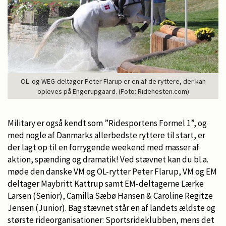
OL- og WEG-deltager Peter Flarup er en af de ryttere, der kan
opleves på Engerupgaard. (Foto: Ridehesten.com)
Military er også kendt som ”Ridesportens Formel 1”, og
med nogle af Danmarks allerbedste ryttere til start, er
der lagt op til en forrygende weekend med masser af
aktion, spænding og dramatik! Ved stævnet kan du bl.a.
møde den danske VM og OL-rytter Peter Flarup, VM og EM
deltager Maybritt Kattrup samt EM-deltagerne Lærke
Larsen (Senior), Camilla Sæbø Hansen & Caroline Regitze
Jensen (Junior). Bag stævnet står en af landets ældste og
største rideorganisationer: Sportsrideklubben, mens det