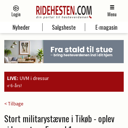
Login
Menu
Nyheder
Salgsheste
E-magasin
LIVE:
UVM i dressur
19:00
Guld til Faustino G. og søl
< Tilbage
Stort militarystævne i Tikøb - oplev