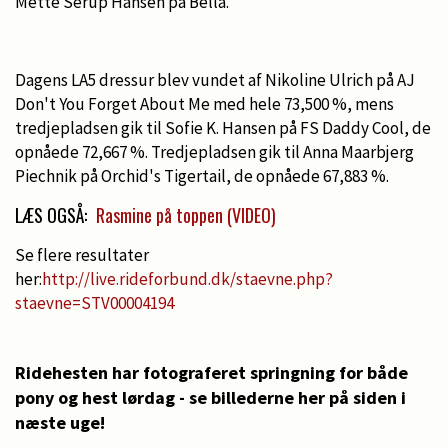
Mette Serup Hansen på Bella.
Dagens LA5 dressur blev vundet af Nikoline Ulrich på AJ
Don't You Forget About Me med hele 73,500 %, mens
tredjepladsen gik til Sofie K. Hansen på FS Daddy Cool, de
opnåede 72,667 %. Tredjepladsen gik til Anna Maarbjerg
Piechnik på Orchid's Tigertail, de opnåede 67,883 %.
LÆS OGSÅ:
Rasmine på toppen (VIDEO)
Se flere resultater
her:
http://live.rideforbund.dk/staevne.php?
staevne=STV00004194
Ridehesten har fotograferet springning for både
pony og hest lørdag - se billederne her på siden i
næste uge!