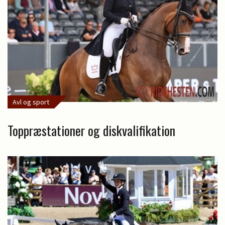
Avl og sport
Toppræstationer og diskvalifikation