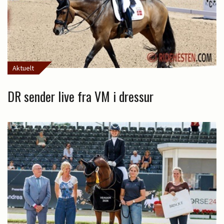
Aktuelt
DR sender live fra VM i dressur