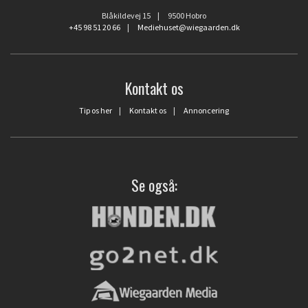
Blåkildevej 15 | 9500 Hobro
+45 98 51 20 66
|
Mediehuset@wiegaarden.dk
Kontakt os
Tip os her
|
Kontakt os
|
Annoncering
Se også: