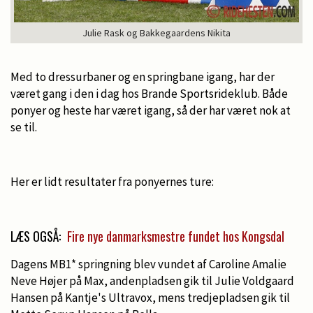
Julie Rask og Bakkegaardens Nikita
Med to dressurbaner og en springbane igang, har der
været gang i den i dag hos Brande Sportsrideklub. Både
ponyer og heste har været igang, så der har været nok at
se til.
Her er lidt resultater fra ponyernes ture:
LÆS OGSÅ:
Fire nye danmarksmestre fundet hos Kongsdal
Dagens MB1* springning blev vundet af Caroline Amalie
Neve Højer på Max, andenpladsen gik til Julie Voldgaard
Hansen på Kantje's Ultravox, mens tredjepladsen gik til