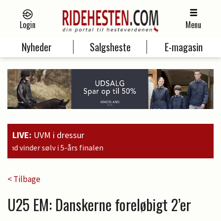
Login
Menu
Nyheder
Salgsheste
E-magasin
LIVE:
UVM i dressur
16:20
< Tilbage
U25 EM: Danskerne foreløbigt 2’er