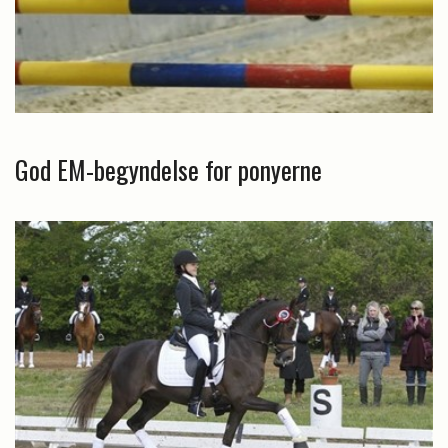
God EM-begyndelse for ponyerne