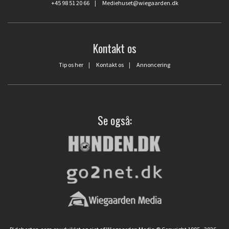
+45 98 51 20 66
|
Mediehuset@wiegaarden.dk
Kontakt os
Tip os her
|
Kontakt os
|
Annoncering
Se også: