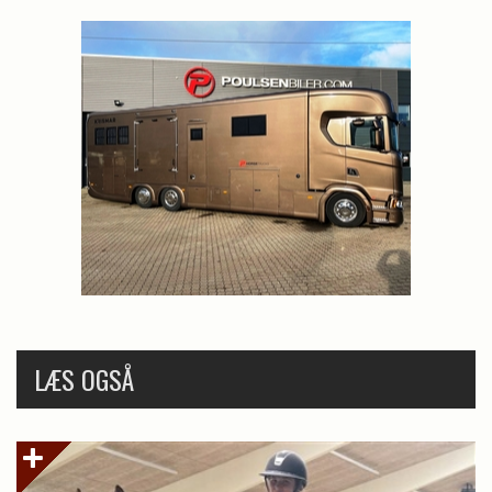
LÆS OGSÅ