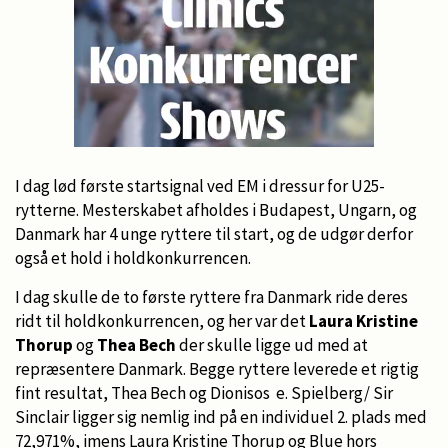
I dag lød første startsignal ved EM i dressur for U25-
rytterne. Mesterskabet afholdes i Budapest, Ungarn, og
Danmark har 4 unge ryttere til start, og de udgør derfor
også et hold i holdkonkurrencen.
I dag skulle de to første ryttere fra Danmark ride deres
ridt til holdkonkurrencen, og her var det
Laura Kristine
Thorup
og
Thea Bech
der skulle ligge ud med at
repræsentere Danmark. Begge ryttere leverede et rigtig
fint resultat, Thea Bech og Dionisos e. Spielberg/ Sir
Sinclair ligger sig nemlig ind på en individuel 2. plads med
72,971%, imens Laura Kristine Thorup og Blue hors