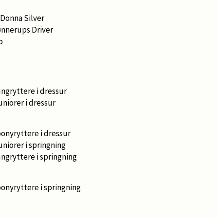
Donna Silver
nnerups Driver
o
ungryttere i dressur
 juniorer i dressur
ponyryttere i dressur
uniorer i springning
ungryttere i springning
ponyryttere i springning