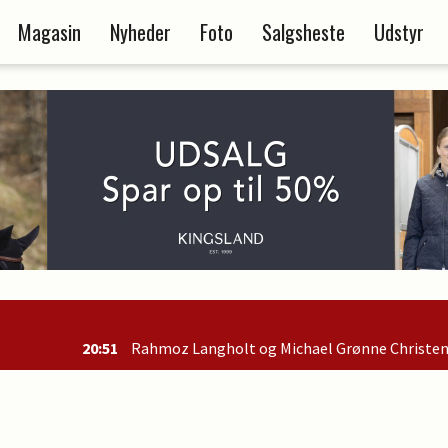
Magasin
Nyheder
Foto
Salgsheste
Udstyr
Rahmoz Langholt og Michael Grønne Christensen blev nr. 2 i B-fin