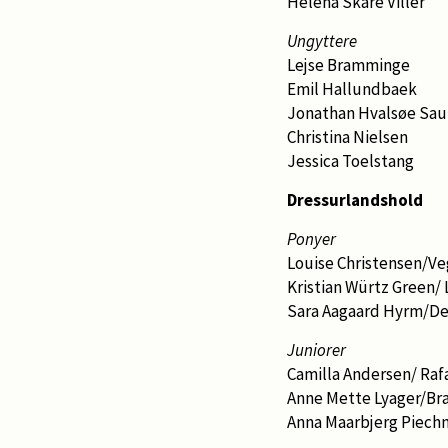
Helena Skare Viller
Ungyttere
Lejse Bramminge
Emil Hallundbaek
Jonathan Hvalsøe Sau
Christina Nielsen
Jessica Toelstang
Dressurlandshold
Ponyer
Louise Christensen/Ve
Kristian Würtz Green/ L
Sara Aagaard Hyrm/De
Juniorer
Camilla Andersen/ Raf
Anne Mette Lyager/Bra
Anna Maarbjerg Piechn