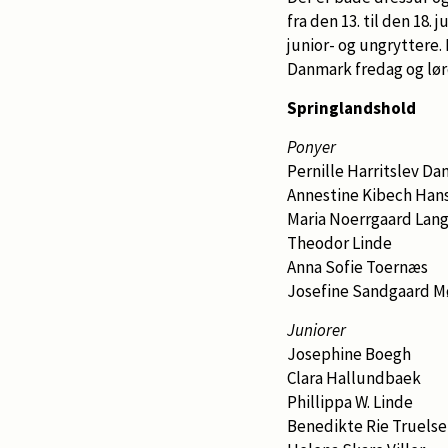
fra den 13. til den 18.
junior- og ungryttere.
Danmark fredag og lør
Springlandshold
Ponyer
Pernille Harritslev Da
Annestine Kibech Han
Maria Noerrgaard Lang
Theodor Linde
Anna Sofie Toernæs
Josefine Sandgaard 
Juniorer
Josephine Boegh
Clara Hallundbaek
Phillippa W. Linde
Benedikte Rie Truels