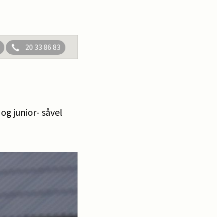
20 33 86 83
og junior- såvel