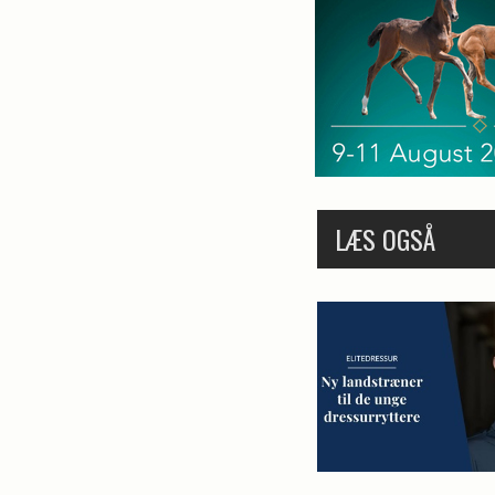
LÆS OGSÅ