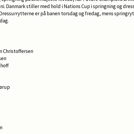
 juni. Danmark stiller med hold i Nations Cup i springning og dre
 Dressurrytterne er på banen torsdag og fredag, mens springrytt
dag.
m Christoffersen
sen
hoff
Mørup
en