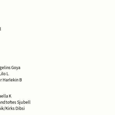
l
gelins Goya
ilo L
r Harlekin B
aella K
ndtoftes Sjubell
ik/Kirks Dibsi