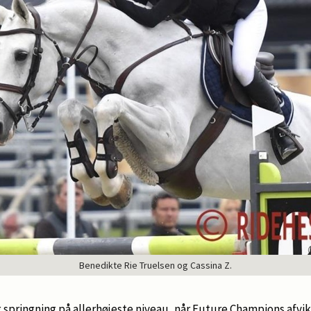
Benedikte Rie Truelsen og Cassina Z.
 springning på allerhøjeste niveau, når Future Champions afvik