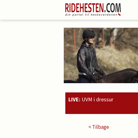
LIVE:
UVM i dressur
20:51
< Tilbage