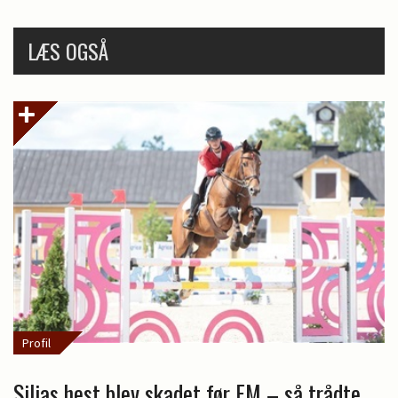
LÆS OGSÅ
Profil
Siljas hest blev skadet før EM – så trådte