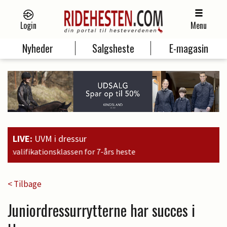
Login
Menu
Nyheder
Salgsheste
E-magasin
LIVE:
UVM i dressur
ste
< Tilbage
Juniordressurrytterne har succes i