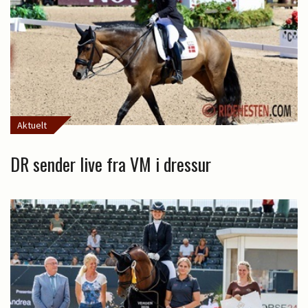
Aktuelt
DR sender live fra VM i dressur