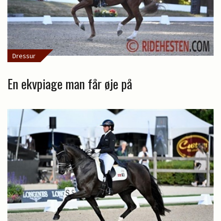
Dressur
En ekvpiage man får øje på