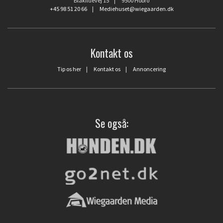
Blåkildevej 15 | 9500 Hobro
+45 98 51 20 66
|
Mediehuset@wiegaarden.dk
Kontakt os
Tip os her
|
Kontakt os
|
Annoncering
Se også: