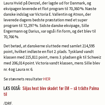
Laura Hviid på Denzel, der lagde ud for Danmark, og
ekvipagen leverede et flot program til 70,360 %. Næste
danske indslag var Victoria E. Vallentin og Atnon, der
leverede dagens bedste præstation med et super
program til 72,297 %. Sidste danske ekvipage, Sille
Engermann og Darius, var også i fin form, og det blev til
70,766 %.
Det betød, at danskerne sluttede med samlet 214,595
point, hvilket indløste en flot 2. plads. Tyskland vandt
klassen med 215,811 point, mens 3. pladsen gik til Schweiz
med 206,014 point.
Victoria vandt klassen, mens Sille blev
nr. 4 og Laura nr. 6.
Se stævnets resultater
HER
LÆS OGSÅ:
Siljas hest blev skadet før EM – så trådte Palma
til
/DRF.