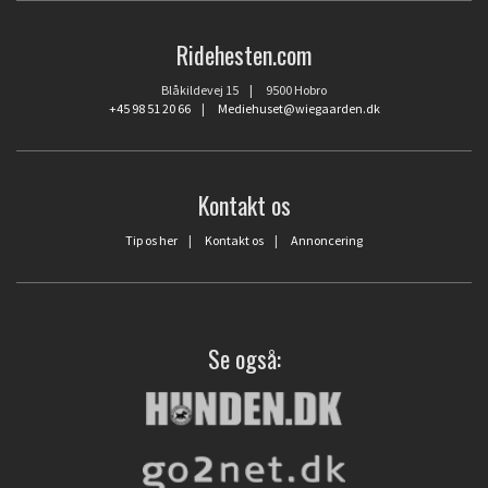
Ridehesten.com
Blåkildevej 15 | 9500 Hobro
+45 98 51 20 66
|
Mediehuset@wiegaarden.dk
Kontakt os
Tip os her
|
Kontakt os
|
Annoncering
Se også: