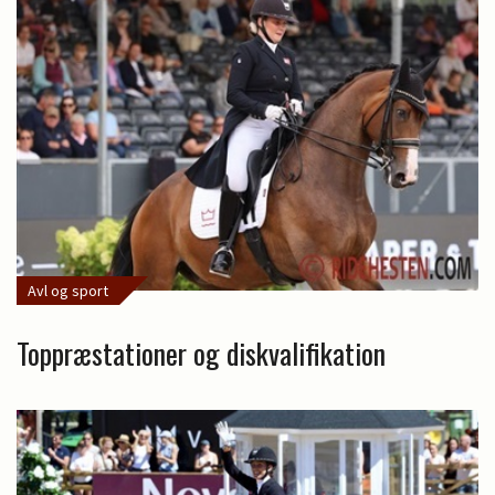
Avl og sport
Toppræstationer og diskvalifikation