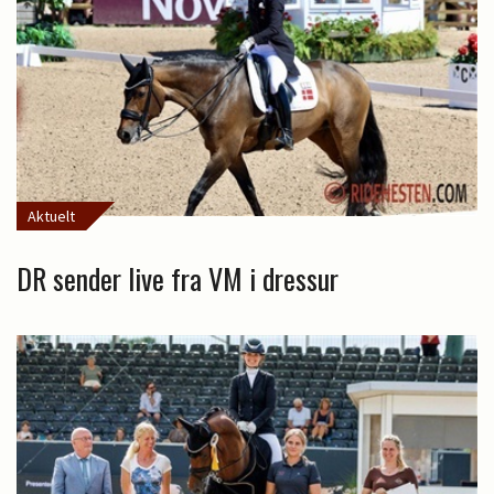
Aktuelt
DR sender live fra VM i dressur