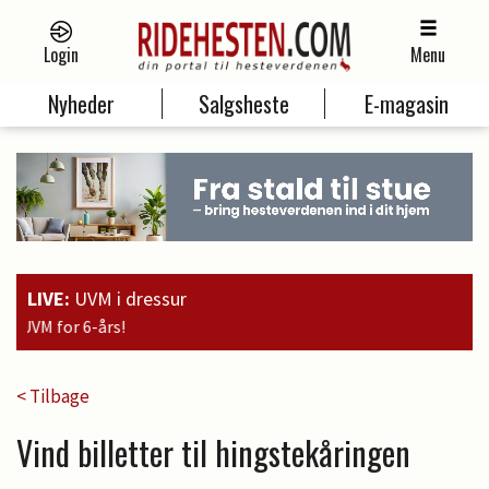
Login
Menu
Nyheder
Salgsheste
E-magasin
LIVE:
UVM i dressur
19:00
Guld til Faustino
< Tilbage
Vind billetter til hingstekåringen