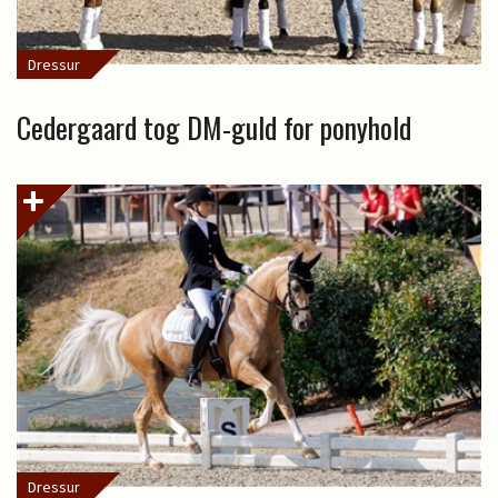
Dressur
Cedergaard tog DM-guld for ponyhold
Dressur