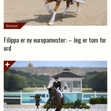
Dressur
Filippa er ny europamester: – Jeg er tom for
ord