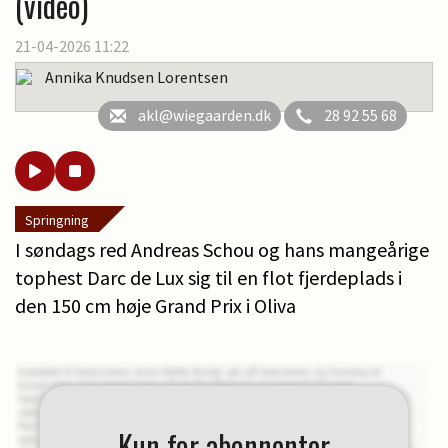
(video)
21-04-2026 11:22
Annika Knudsen Lorentsen
akl@wiegaarden.dk
28 92 55 68
Springning
I søndags red Andreas Schou og hans mangeårige
tophest Darc de Lux sig til en flot fjerdeplads i
den 150 cm høje Grand Prix i Oliva
Kun for abonnenter