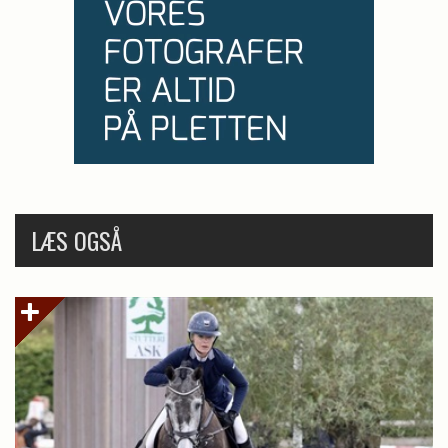
LÆS OGSÅ