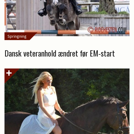
Springning
Dansk veteranhold ændret før EM-start