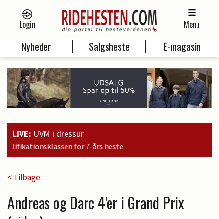
Login
Menu
Nyheder
Salgsheste
E-magasin
LIVE:
UVM i dressur
< Tilbage
Andreas og Darc 4'er i Grand Prix