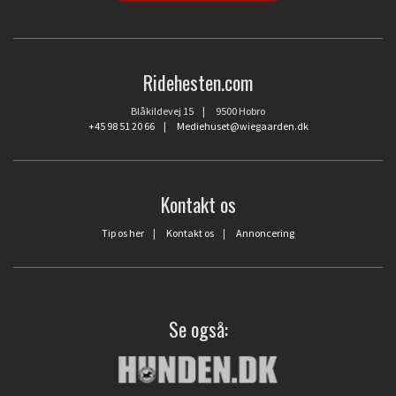
Ridehesten.com
Blåkildevej 15 | 9500 Hobro
+45 98 51 20 66
|
Mediehuset@wiegaarden.dk
Kontakt os
Tip os her
|
Kontakt os
|
Annoncering
Se også: