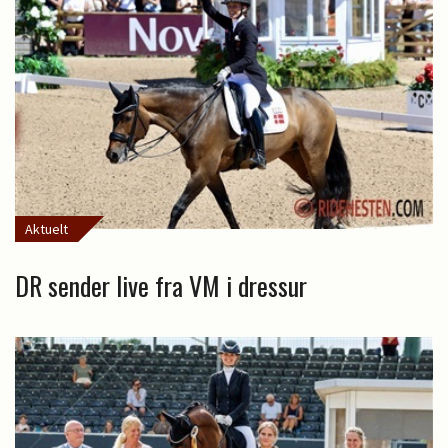
Aktuelt
DR sender live fra VM i dressur