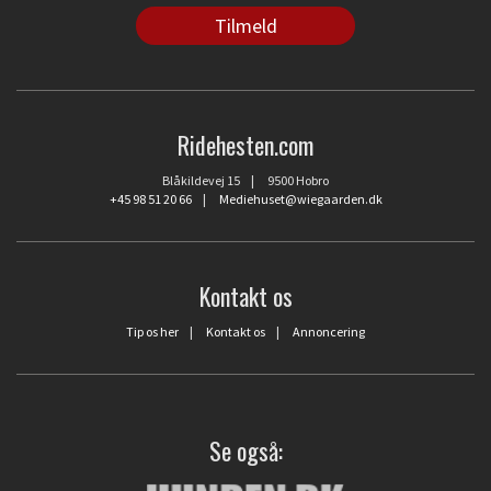
Ridehesten.com
Blåkildevej 15 | 9500 Hobro
+45 98 51 20 66
|
Mediehuset@wiegaarden.dk
Kontakt os
Tip os her
|
Kontakt os
|
Annoncering
Se også: