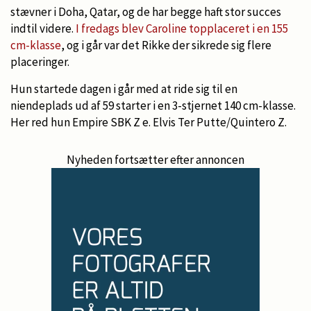
stævner i Doha, Qatar, og de har begge haft stor succes
indtil videre.
I fredags blev Caroline topplaceret i en 155
cm-klasse
, og i går var det Rikke der sikrede sig flere
placeringer.
Hun startede dagen i går med at ride sig til en
niendeplads ud af 59 starter i en 3-stjernet 140 cm-klasse.
Her red hun Empire SBK Z e. Elvis Ter Putte/Quintero Z.
Nyheden fortsætter efter annoncen